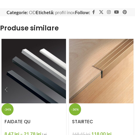
Categorie:
OD
Etichetă:
profil inox
Follow:
Produse similare
-34%
-30%
FAIDATE QU
STAIRTEC
8,47
lei
–
21,78
lei
118,00
lei
168,45
lei
Lei