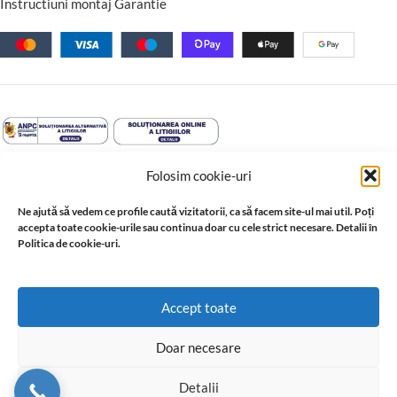
Instructiuni montaj Garantie
Folosim cookie-uri
Ne ajută să vedem ce profile caută vizitatorii, ca să facem site-ul mai util. Poți
accepta toate cookie-urile sau continua doar cu cele strict necesare. Detalii în
Politica de cookie-uri.
© 2026 Profil Expert. Toate drepturile rezervate. Conținutul acestui
Accept toate
site, inclusiv textele, fotografiile, grafica, documentația și
materialele tehnice, este proprietatea sau este utilizat cu acordul
Doar necesare
ori în baza drepturilor acordate de titularii acestuia. Reproducerea,
copierea, distribuirea, publicarea sau utilizarea integrală ori parțială,
Detalii
în orice formă, fără acordul prealabil scris al titularului drepturilor,