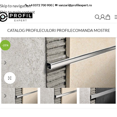
📞 +4 0372 700 900
|
✉︎
vanzari@profilexpert.ro
Skip to navigation
Skip to main content
CATALOG PROFILE
CULORI PROFILE
COMANDA MOSTRE
-25%
Click to enlarge