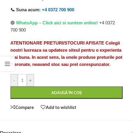
📞 Suna acum:
+4 0372 700 900
🟢
WhatsApp – Click aici si suntem online!
+4 0372
700 900
ATENTIONARE PRETURI/STOCURI AFISATE Colegii
nostri lucreaza sa updateze siteul pentru o experienta
mai buna. In acest sens, la unele produse preturile pot
fi eronate, neavand stoc sau pret corespunzator.
-
+
ADAUGĂ ÎN COȘ
Compare
Add to wishlist
Descriere