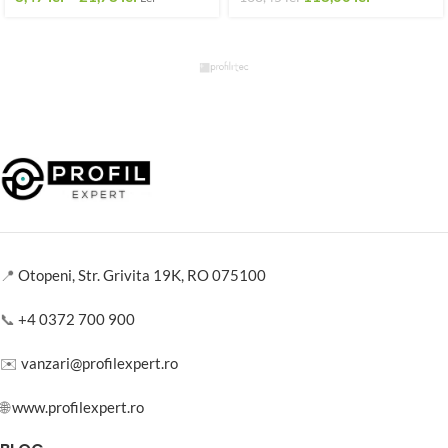
📍
Otopeni, Str. Grivita 19K, RO 075100
📞
+4 0372 700 900
✉️
vanzari@profilexpert.ro
🌐
www.profilexpert.ro