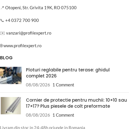
📍
Otopeni, Str. Grivita 19K, RO 075100
📞
+4 0372 700 900
✉️
vanzari@profilexpert.ro
🌐
www.profilexpert.ro
BLOG
Ploturi reglabile pentru terase: ghidul
complet 2026
08/08/2026
1 Comment
Cornier de protectie pentru muchii: 10×10 sau
17×17? Plus piesele de colt preformate
08/08/2026
1 Comment
Livram din stoc in 24-48h oriunde in Romania