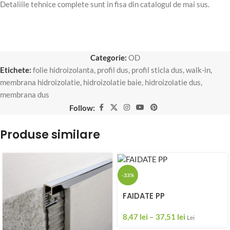
Detaliile tehnice complete sunt in fisa din catalogul de mai sus.
Categorie:
OD
Etichete:
folie hidroizolanta
,
profil dus
,
profil sticla dus
,
walk-in
,
membrana hidroizolatie
,
hidroizolatie baie
,
hidroizolatie dus
,
membrana dus
Follow:
Produse similare
-33%
FAIDATE PP
8,47
lei
–
37,51
lei
Lei