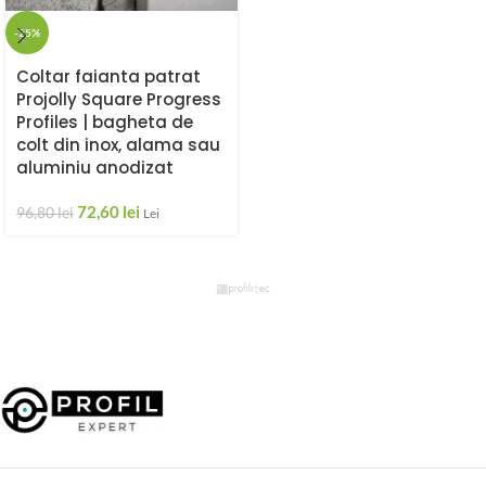
-25%
Coltar faianta patrat
Projolly Square Progress
Profiles | bagheta de
colt din inox, alama sau
aluminiu anodizat
72,60
lei
96,80
lei
Lei