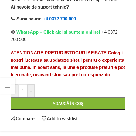
Ai nevoie de suport tehnic?
📞 Suna acum:
+4 0372 700 900
🟢
WhatsApp – Click aici si suntem online!
+4 0372
700 900
ATENTIONARE PRETURI/STOCURI AFISATE Colegii
nostri lucreaza sa updateze siteul pentru o experienta
mai buna. In acest sens, la unele produse preturile pot
fi eronate, neavand stoc sau pret corespunzator.
-
+
ADAUGĂ ÎN COȘ
Compare
Add to wishlist