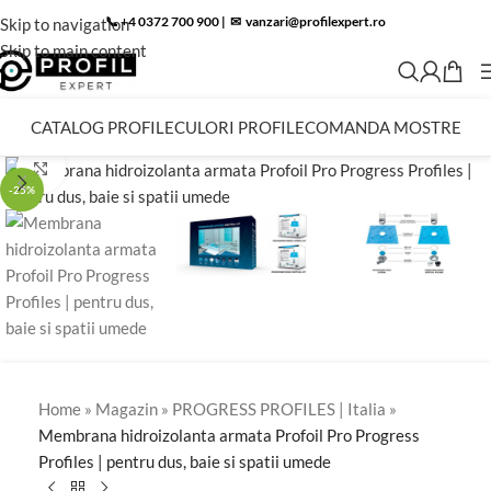
📞 +4 0372 700 900
|
✉︎
vanzari@profilexpert.ro
Skip to navigation
Skip to main content
CATALOG PROFILE
CULORI PROFILE
COMANDA MOSTRE
Click to enlarge
-25%
Home
»
Magazin
»
PROGRESS PROFILES | Italia
»
Membrana hidroizolanta armata Profoil Pro Progress
Profiles | pentru dus, baie si spatii umede