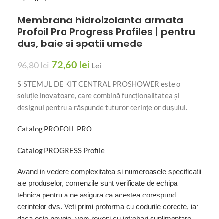
Membrana hidroizolanta armata
Profoil Pro Progress Profiles | pentru
dus, baie si spatii umede
72,60
lei
96,80
lei
Lei
SISTEMUL DE KIT CENTRAL PROSHOWER este o
soluție inovatoare, care combină funcționalitatea și
designul pentru a răspunde tuturor cerințelor dușului.
Catalog PROFOIL PRO
Catalog PROGRESS Profile
Avand in vedere complexitatea si numeroasele specificatii
ale produselor, comenzile sunt verificate de echipa
tehnica pentru a ne asigura ca acestea corespund
cerintelor dvs. Veti primi proforma cu codurile corecte, iar
daca este nevoie, vom reveni cu intrebari suplimentare.