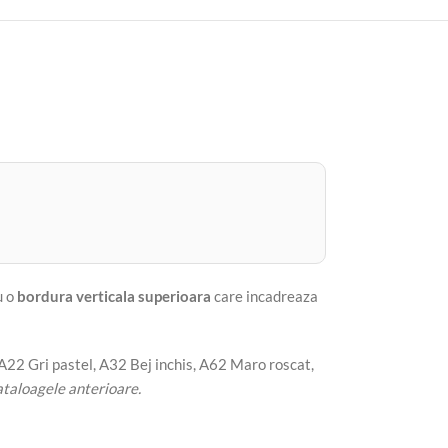
u o
bordura verticala superioara
care incadreaza
A22 Gri pastel, A32 Bej inchis, A62 Maro roscat,
ataloagele anterioare.