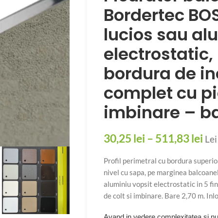
Bordertec BOS 
lucios sau al
electrostatic
bordura de in
complet cu pi
imbinare – ba
30,25
lei
–
511,83
lei
Lei
Profil perimetral cu bordura superi
nivel cu sapa, pe marginea balcoanel
aluminiu vopsit electrostatic in 5 f
de colt si imbinare. Bare 2,70 m. In
Avand in vedere complexitatea si num