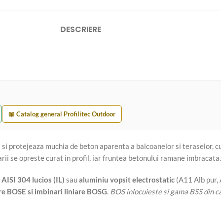
DESCRIERE
📖 Catalog general Profilitec Outdoor
za si protejeaza muchia de beton aparenta a balcoanelor si teraselor, c
ii se opreste curat in profil, iar fruntea betonului ramane imbracata.
 AISI 304 lucios (IL)
sau
aluminiu vopsit electrostatic
(A11 Alb pur, 
are BOSE si imbinari liniare BOSG
.
BOS inlocuieste si gama BSS din c