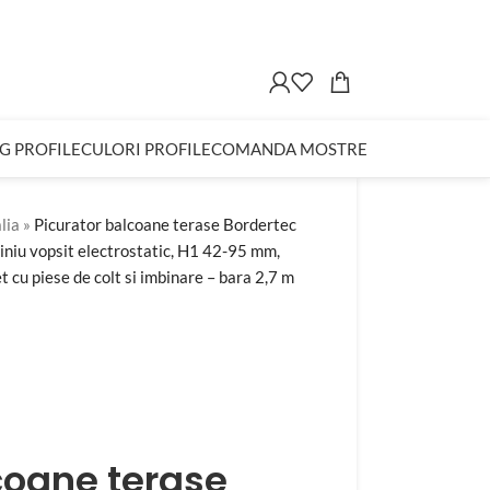
G PROFILE
CULORI PROFILE
COMANDA MOSTRE
lia
»
Picurator balcoane terase Bordertec
miniu vopsit electrostatic, H1 42-95 mm,
 cu piese de colt si imbinare – bara 2,7 m
coane terase