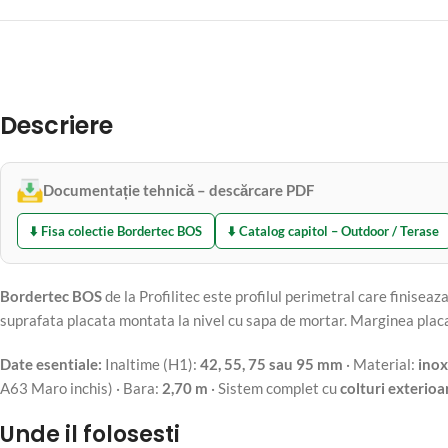
Descriere
Documentație tehnică – descărcare PDF
⬇️ Fisa colectie Bordertec BOS
⬇️ Catalog capitol – Outdoor / Terase
Bordertec BOS
de la Profilitec este profilul perimetral care finisea
suprafata placata montata la nivel cu sapa de mortar. Marginea placar
Date esentiale:
Inaltime (H1):
42, 55, 75 sau 95 mm
· Material:
inox
A63 Maro inchis) · Bara:
2,70 m
· Sistem complet cu
colturi exterio
Unde il folosesti