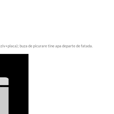
iv+placa); buza de picurare tine apa departe de fatada.