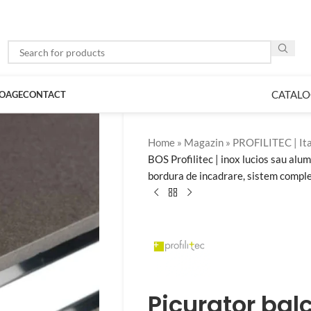
CATALO
LOAGE
CONTACT
Home
»
Magazin
»
PROFILITEC | Ita
BOS Profilitec | inox lucios sau alu
bordura de incadrare, sistem complet
Picurator bal