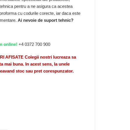
 tehnica pentru a ne asigura ca acestea
 proforma cu codurile corecte, iar daca este
limentare.
Ai nevoie de suport tehnic?
m online!
+4 0372 700 900
FISATE Colegii nostri lucreaza sa
a mai buna. In acest sens, la unele
 neavand stoc sau pret corespunzator.