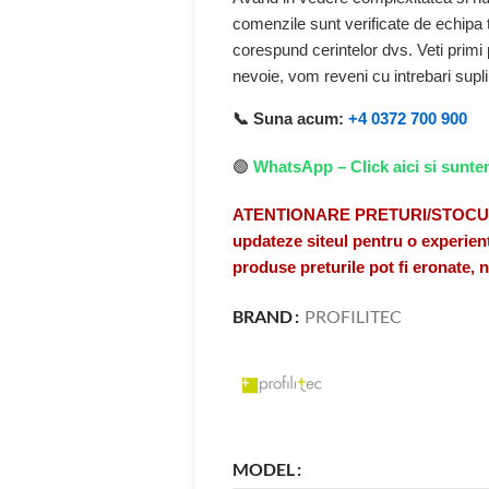
comenzile sunt verificate de echipa
corespund cerintelor dvs. Veti primi
nevoie, vom reveni cu intrebari sup
📞 Suna acum:
+4 0372 700 900
🟢
WhatsApp – Click aici si sunte
ATENTIONARE PRETURI/STOCURI A
updateze siteul pentru o experient
produse preturile pot fi eronate,
BRAND
PROFILITEC
MODEL