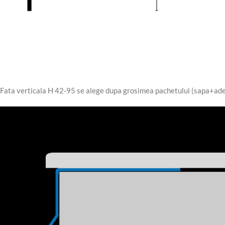
Fata verticala H 42-95 se alege dupa grosimea pachetului (sapa+adez