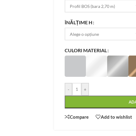
ÎNĂLȚIME H
CULORI MATERIAL
-
+
AD
Compare
Add to wishlist