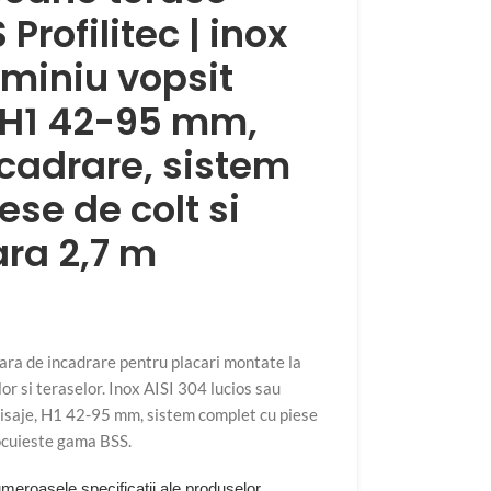
Profilitec | inox
uminiu vopsit
, H1 42-95 mm,
cadrare, sistem
ese de colt si
ra 2,7 m
oara de incadrare pentru placari montate la
or si teraselor. Inox AISI 304 lucios sau
inisaje, H1 42-95 mm, sistem complet cu piese
locuieste gama BSS.
eroasele specificatii ale produselor,