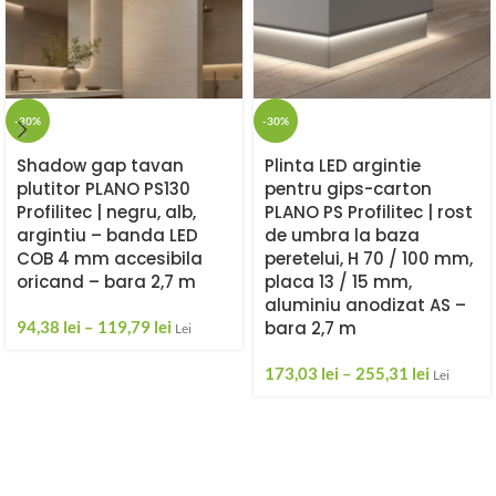
-30%
-30%
Shadow gap tavan
Plinta LED argintie
plutitor PLANO PS130
pentru gips-carton
Profilitec | negru, alb,
PLANO PS Profilitec | rost
argintiu – banda LED
de umbra la baza
COB 4 mm accesibila
peretelui, H 70 / 100 mm,
oricand – bara 2,7 m
placa 13 / 15 mm,
aluminiu anodizat AS –
94,38
lei
–
119,79
lei
bara 2,7 m
Lei
173,03
lei
–
255,31
lei
Lei