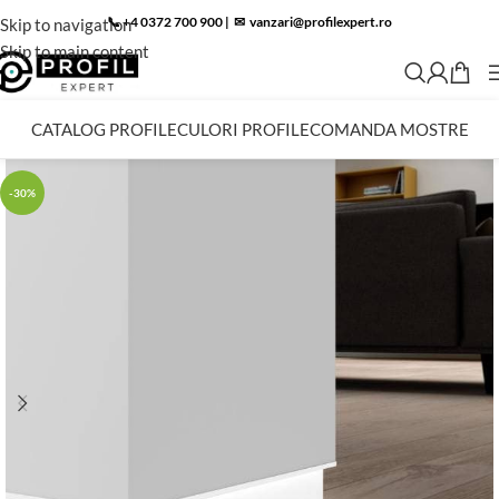
📞 +4 0372 700 900
|
✉︎
vanzari@profilexpert.ro
Skip to navigation
Skip to main content
CATALOG PROFILE
CULORI PROFILE
COMANDA MOSTRE
-30%