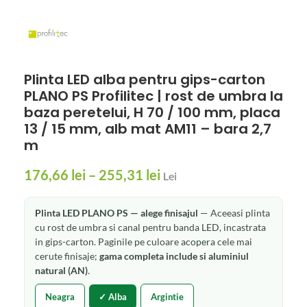
Plinta LED alba pentru gips-carton
PLANO PS Profilitec | rost de umbra la
baza peretelui, H 70 / 100 mm, placa
13 / 15 mm, alb mat AM11 – bara 2,7
m
176,66
lei
–
255,31
lei
Lei
Plinta LED PLANO PS — alege finisajul
— Aceeasi plinta
cu rost de umbra si canal pentru banda LED, incastrata
in gips-carton. Paginile pe culoare acopera cele mai
cerute finisaje;
gama completa include si aluminiul
natural (AN)
.
Neagra
✓ Alba
Argintie