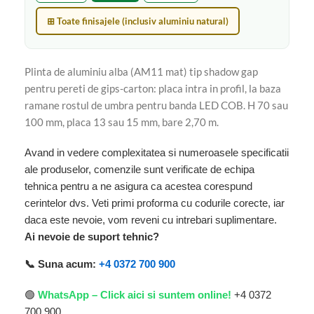
⊞ Toate finisajele (inclusiv aluminiu natural)
Plinta de aluminiu alba (AM11 mat) tip shadow gap
pentru pereti de gips-carton: placa intra in profil, la baza
ramane rostul de umbra pentru banda LED COB. H 70 sau
100 mm, placa 13 sau 15 mm, bare 2,70 m.
Avand in vedere complexitatea si numeroasele specificatii
ale produselor, comenzile sunt verificate de echipa
tehnica pentru a ne asigura ca acestea corespund
cerintelor dvs. Veti primi proforma cu codurile corecte, iar
daca este nevoie, vom reveni cu intrebari suplimentare.
Ai nevoie de suport tehnic?
📞 Suna acum:
+4 0372 700 900
🟢
WhatsApp – Click aici si suntem online!
+4 0372
700 900