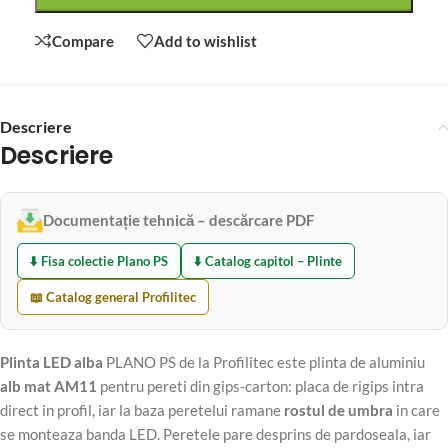
Compare
Add to wishlist
Descriere
Descriere
Documentație tehnică – descărcare PDF
⬇️ Fisa colectie Plano PS
⬇️ Catalog capitol – Plinte
📖 Catalog general Profilitec
Plinta LED alba
PLANO PS de la Profilitec este plinta de aluminiu
alb mat AM11
pentru pereti din gips-carton: placa de rigips intra
direct in profil, iar la baza peretelui ramane
rostul de umbra
in care
se monteaza banda LED. Peretele pare desprins de pardoseala, iar