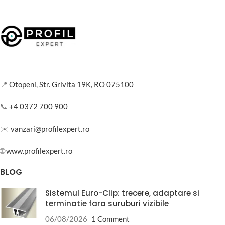
📍
Otopeni, Str. Grivita 19K, RO 075100
📞
+4 0372 700 900
✉️
vanzari@profilexpert.ro
🌐
www.profilexpert.ro
BLOG
Sistemul Euro-Clip: trecere, adaptare si
terminatie fara suruburi vizibile
06/08/2026
1 Comment