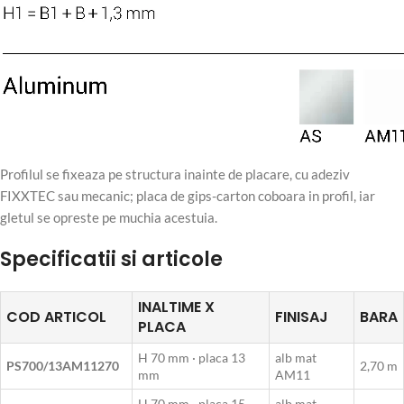
Profilul se fixeaza pe structura inainte de placare, cu adeziv
FIXXTEC sau mecanic; placa de gips-carton coboara in profil, iar
gletul se opreste pe muchia acestuia.
Specificatii si articole
INALTIME X
COD ARTICOL
FINISAJ
BARA
PLACA
H 70 mm · placa 13
alb mat
PS700/13AM11270
2,70 m
mm
AM11
H 70 mm · placa 15
alb mat