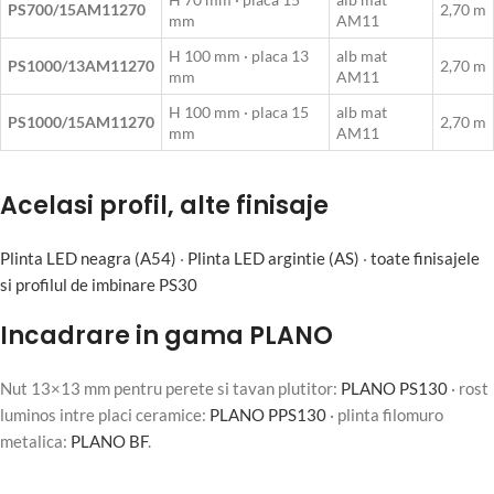
PS700/15AM11270
2,70 m
mm
AM11
H 100 mm · placa 13
alb mat
PS1000/13AM11270
2,70 m
mm
AM11
H 100 mm · placa 15
alb mat
PS1000/15AM11270
2,70 m
mm
AM11
Acelasi profil, alte finisaje
Plinta LED neagra (A54)
·
Plinta LED argintie (AS)
·
toate finisajele
si profilul de imbinare PS30
Incadrare in gama PLANO
Nut 13×13 mm pentru perete si tavan plutitor:
PLANO PS130
· rost
luminos intre placi ceramice:
PLANO PPS130
· plinta filomuro
metalica:
PLANO BF
.