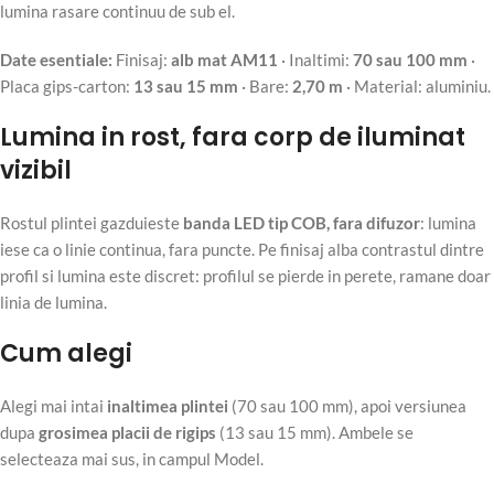
lumina rasare continuu de sub el.
Date esentiale:
Finisaj:
alb mat AM11
· Inaltimi:
70 sau 100 mm
·
Placa gips-carton:
13 sau 15 mm
· Bare:
2,70 m
· Material: aluminiu.
Lumina in rost, fara corp de iluminat
vizibil
Rostul plintei gazduieste
banda LED tip COB, fara difuzor
: lumina
iese ca o linie continua, fara puncte. Pe finisaj alba contrastul dintre
profil si lumina este discret: profilul se pierde in perete, ramane doar
linia de lumina.
Cum alegi
Alegi mai intai
inaltimea plintei
(70 sau 100 mm), apoi versiunea
dupa
grosimea placii de rigips
(13 sau 15 mm). Ambele se
selecteaza mai sus, in campul Model.