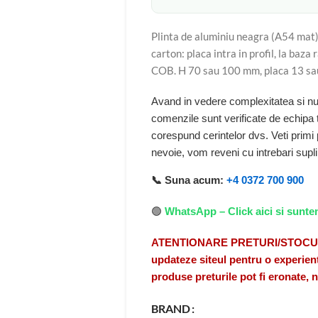
Plinta de aluminiu neagra (A54 mat)
carton: placa intra in profil, la ba
COB. H 70 sau 100 mm, placa 13 sa
Avand in vedere complexitatea si num
comenzile sunt verificate de echipa
corespund cerintelor dvs. Veti primi
nevoie, vom reveni cu intrebari sup
📞 Suna acum:
+4 0372 700 900
🟢
WhatsApp – Click aici si sunte
ATENTIONARE PRETURI/STOCURI A
updateze siteul pentru o experient
produse preturile pot fi eronate,
BRAND