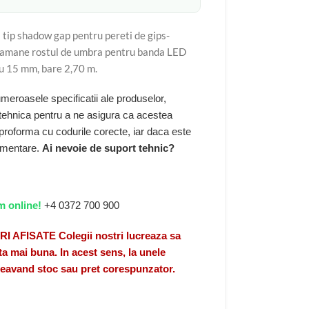
 tip shadow gap pentru pereti de gips-
za ramane rostul de umbra pentru banda LED
u 15 mm, bare 2,70 m.
eroasele specificatii ale produselor,
 tehnica pentru a ne asigura ca acestea
 proforma cu codurile corecte, iar daca este
limentare.
Ai nevoie de suport tehnic?
m online!
+4 0372 700 900
FISATE Colegii nostri lucreaza sa
a mai buna. In acest sens, la unele
 neavand stoc sau pret corespunzator.