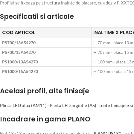
Profilul se fixeaza pe structura inainte de placare, cu adeziv FIXXTEC
Specificatii si articole
COD ARTICOL
INALTIME X PLAC
PS700/13A54270
H 70 mm · placa 13 
PS700/15A54270
H 70 mm · placa 15 
PS1000/13A54270
H 100 mm · placa 13
PS1000/15A54270
H 100 mm · placa 15
Acelasi profil, alte finisaje
Plinta LED alba (AM11)
·
Plinta LED argintie (AS)
·
toate finisajele s
Incadrare in gama PLANO
Nut 13×13 mm pentru perete si tavan plutitor:
PLANO PS130
· rost