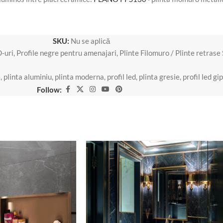
SKU:
Nu se aplică
D-uri
,
Profile negre pentru amenajari
,
Plinte Filomuro / Plinte retras
e
,
plinta aluminiu
,
plinta moderna
,
profil led
,
plinta gresie
,
profil led gi
Follow: