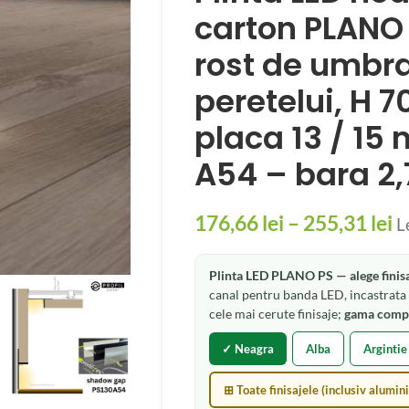
carton PLANO P
rost de umbra
peretelui, H 
placa 13 / 15
A54 – bara 2
176,66
lei
–
255,31
lei
L
Plinta LED PLANO PS — alege finisa
canal pentru banda LED, incastrata 
cele mai cerute finisaje;
gama comple
✓ Neagra
Alba
Argintie
⊞ Toate finisajele (inclusiv alumini