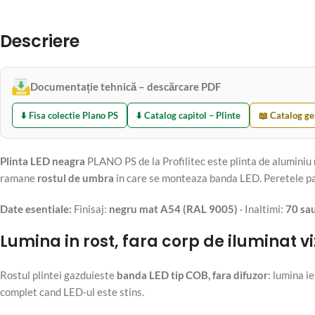
Descriere
Documentație tehnică – descărcare PDF
⬇️ Fisa colectie Plano PS
⬇️ Catalog capitol – Plinte
📖 Catalog ge
Plinta LED neagra
PLANO PS de la Profilitec este plinta de aluminiu
ramane
rostul de umbra
in care se monteaza banda LED. Peretele par
Date esentiale:
Finisaj:
negru mat A54 (RAL 9005)
· Inaltimi:
70 sa
Lumina in rost, fara corp de iluminat vi
Rostul plintei gazduieste
banda LED tip COB, fara difuzor
: lumina i
complet cand LED-ul este stins.