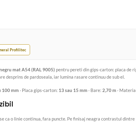
neral Profilitec
negru mat A54 (RAL 9005)
pentru pereti din gips-carton: placa de rigi
e desprins de pardoseala, iar lumina rasare continuu de sub el.
u 100 mm
· Placa gips-carton:
13 sau 15 mm
· Bare:
2,70 m
· Material
zibil
ese ca o linie continua, fara puncte. Pe finisaj neagra contrastul dintre