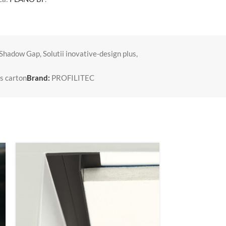
e Shadow Gap
,
Solutii inovative-design plus
,
ps carton
Brand:
PROFILITEC