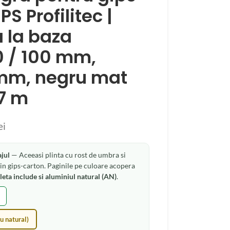
S Profilitec |
 la baza
70 / 100 mm,
 mm, negru mat
,7 m
ei
jul
— Aceeasi plinta cu rost de umbra si
in gips-carton. Paginile pe culoare acopera
ta include si aluminiul natural (AN)
.
u natural)