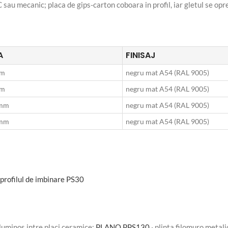
 sau mecanic; placa de gips-carton coboara in profil, iar gletul se op
A
FINISAJ
mm
negru mat A54 (RAL 9005)
mm
negru mat A54 (RAL 9005)
 mm
negru mat A54 (RAL 9005)
 mm
negru mat A54 (RAL 9005)
i profilul de imbinare PS30
 luminos intre placi ceramice:
PLANO PPS130
· plinta filomuro metali