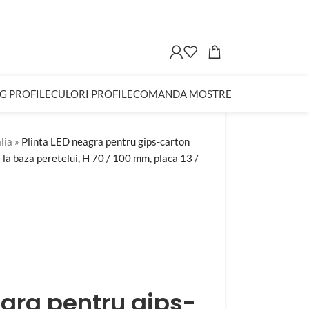
G PROFILE
CULORI PROFILE
COMANDA MOSTRE
lia
»
Plinta LED neagra pentru gips-carton
 la baza peretelui, H 70 / 100 mm, placa 13 /
agra pentru gips-