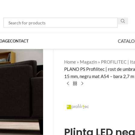
CATALO
LOAGE
CONTACT
Home
»
Magazin
»
PROFILITEC | Ita
PLANO PS Profilitec | rost de umbra
15 mm, negru mat A54 – bara 2,7 m
Plinta LED ne