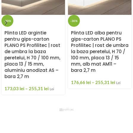
-30%
-30%
Plinta LED argintie
Plinta LED alba pentru
pentru gips-carton
gips-carton PLANO PS
PLANO PS Profilitec | rost
Profilitec | rost de umbra
de umbra la baza
la baza peretelui, H 70 /
peretelui, H 70 / 100 mm,
100 mm, placa 13 / 15
placa 13 / 15 mm,
mm, alb mat AM11 –
aluminiu anodizat AS –
bara 2,7 m
bara 2,7 m
176,66
lei
–
255,31
lei
Lei
173,03
lei
–
255,31
lei
Lei