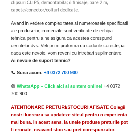
clipsuri CLIP5, demontabila; 6 finisaje, bare 2 m,
capete/conector/colturi dedicate.
Avand in vedere complexitatea si numeroasele specificatii
ale produselor, comenzile sunt verificate de echipa
tehnica pentru a ne asigura ca acestea corespund
cerintelor dvs. Veti primi proforma cu codurile corecte, iar
daca este nevoie, vom reveni cu intrebari suplimentare.
Ai nevoie de suport tehnic?
📞 Suna acum:
+4 0372 700 900
🟢
WhatsApp – Click aici si suntem online!
+4 0372
700 900
ATENTIONARE PRETURI/STOCURI AFISATE Colegii
nostri lucreaza sa updateze siteul pentru o experienta
mai buna. In acest sens, la unele produse preturile pot
fi eronate, neavand stoc sau pret corespunzator.