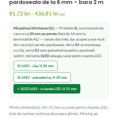
pardoseala de la 6 mm – bara 2 m
85,72
lei
–
436,81
lei
Lei
Miniplinte Minileiste (SL)
— Profilele
SL
sunt miniplinte
care urca
20 mm pe perete
(fata de 16 mm la
terminatiile AL) — raman discrete, dar acopera mai mult
din racordul perete-pardoseala. Seria
X5
se monteaza
cu clip, seria
X2
este autoadeziva pentru pardoseli
subtiri. Varianta
SLED
adauga canal pentru banda LED.
SL16X5 · clip, H 20 mm
SL16X2 · autoadeziva, H 20 mm
✓ SLED16X5 · cu banda LED, H 25 mm
Plinta minimalista 16×31 mm cu canal pentru banda LED:
linie de lumina continua deasupra plintei. Montaj pe