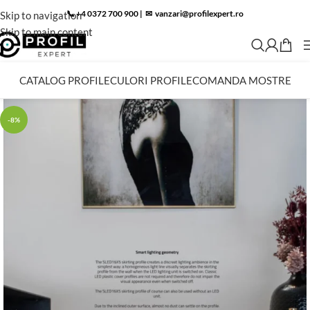
📞 +4 0372 700 900
|
✉︎
vanzari@profilexpert.ro
Skip to navigation
Skip to main content
CATALOG PROFILE
CULORI PROFILE
COMANDA MOSTRE
-8%