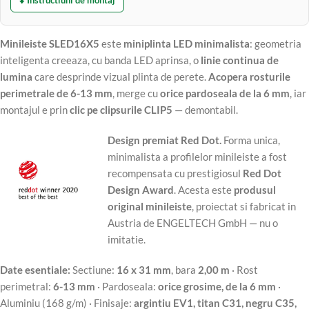
⬇️ Instructiuni de montaj
Minileiste SLED16X5
este
miniplinta LED minimalista
: geometria
inteligenta creeaza, cu banda LED aprinsa, o
linie continua de
lumina
care desprinde vizual plinta de perete.
Acopera rosturile
perimetrale de 6-13 mm
, merge cu
orice pardoseala de la 6 mm
, iar
montajul e prin
clic pe clipsurile CLIP5
— demontabil.
Design premiat Red Dot.
Forma unica,
minimalista a profilelor minileiste a fost
recompensata cu prestigiosul
Red Dot
Design Award
. Acesta este
produsul
original minileiste
, proiectat si fabricat in
Austria de ENGELTECH GmbH — nu o
imitatie.
Date esentiale:
Sectiune:
16 x 31 mm
, bara
2,00 m
· Rost
perimetral:
6-13 mm
· Pardoseala:
orice grosime, de la 6 mm
·
Aluminiu (168 g/m) · Finisaje:
argintiu EV1, titan C31, negru C35,