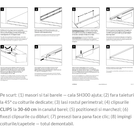
Pe scurt: (1) masori si tai barele — cala SH300 ajuta; (2) fara taieturi
la 45° cu colturile dedicate; (3) lasi rostul perimetral; (4) clipsurile
CLIP5
la
30-60 cm
in canalul barei; (5) pozitionezi si marchezi; (6)
fixezi clipsurile cu dibluri; (7) presezi bara pana face clic; (8) impingi
colturile/capetele — totul demontabil.