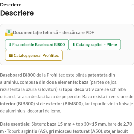
Descriere
Descriere
Documentație tehnică – descărcare PDF
⬇️ Fisa colectie Baseboard BI800
⬇️ Catalog capitol – Plinte
📖 Catalog general Profilitec
Baseboard BI800
de la Profilitec este plinta
patentata din
aluminiu, compusa din doua elemente
:
baza
(partea de jos,
rezistenta la uzura si lovituri) si
topul decorativ
care se schimba
oricand, fara sa desfaci baza de pe perete. Baza exista in versiune de
interior (BIB800)
si de
exterior (BIM800)
, iar topurile vin in finisaje
de aluminiu si decoruri de lemn.
Date esentiale:
Sistem:
baza 15 mm + top 30×15 mm
, bare de
2,70
m
· Topuri:
argintiu (AS), gri micaceu texturat (A50), stejar lacuit