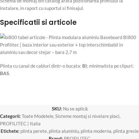
Schema de montaj din catalog arata pozitionarea profilului la
instalare, in raport cu suportul si finisajul.
Specificatii si articole
Plinta cu canal de cabluri dintr-o bucata:
BI
; minimalista pe clipuri:
BAS
.
SKU:
Nu se aplică
Categorii:
Toate Modelele
,
Sisteme montaj si nivelare placi
,
PROFILITEC | Italia
Etichete:
plinta perete
,
plinta aluminiu
,
plinta moderna
,
plinta gresie
Brand:
PROFILITEC