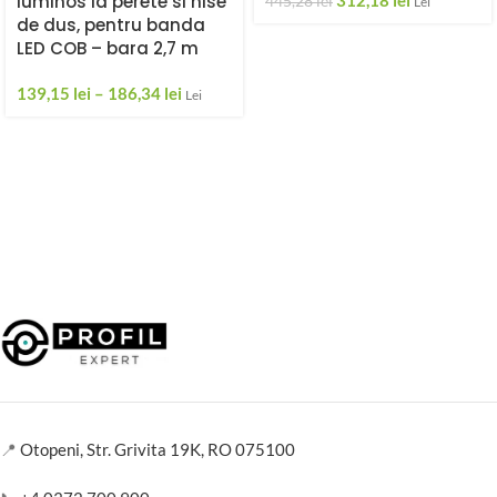
luminos la perete si nise
312,18
lei
445,28
lei
Lei
de dus, pentru banda
LED COB – bara 2,7 m
139,15
lei
–
186,34
lei
Lei
📍
Otopeni, Str. Grivita 19K, RO 075100