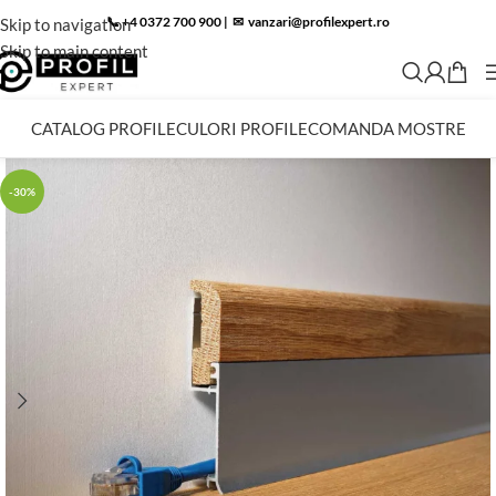
📞 +4 0372 700 900
|
✉︎
vanzari@profilexpert.ro
Skip to navigation
Skip to main content
CATALOG PROFILE
CULORI PROFILE
COMANDA MOSTRE
-30%