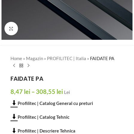
Click to enlarge
Home
»
Magazin
»
PROFILITEC | Italia
»
FAIDATE PA
FAIDATE PA
8,47
lei
–
308,55
lei
Lei
Profilitec | Catalog General cu preturi
Profilitec | Catalog Tehnic
Profilitec | Descriere Tehnica