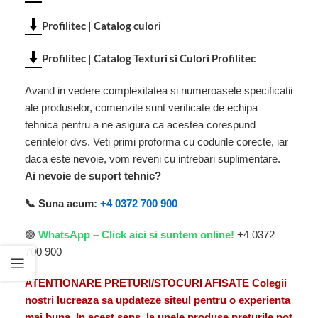
Profilitec | Catalog culori
Profilitec | Catalog Texturi si Culori Profilitec
Avand in vedere complexitatea si numeroasele specificatii
ale produselor, comenzile sunt verificate de echipa
tehnica pentru a ne asigura ca acestea corespund
cerintelor dvs. Veti primi proforma cu codurile corecte, iar
daca este nevoie, vom reveni cu intrebari suplimentare.
Ai nevoie de suport tehnic?
📞 Suna acum:
+4 0372 700 900
🟢
WhatsApp – Click aici si suntem online!
+4 0372
700 900
ATENTIONARE PRETURI/STOCURI AFISATE Colegii
nostri lucreaza sa updateze siteul pentru o experienta
mai buna. In acest sens, la unele produse preturile pot