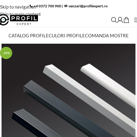
📞 +4 0372 700 900
|
✉︎
vanzari@profilexpert.ro
Skip to navigation
Skip to main content
CATALOG PROFILE
CULORI PROFILE
COMANDA MOSTRE
-34%