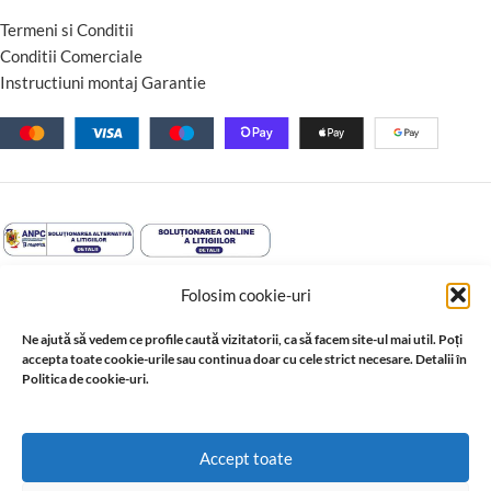
Termeni si Conditii
Conditii Comerciale
Instructiuni montaj Garantie
Folosim cookie-uri
Ne ajută să vedem ce profile caută vizitatorii, ca să facem site-ul mai util. Poți
accepta toate cookie-urile sau continua doar cu cele strict necesare. Detalii în
Politica de cookie-uri.
© 2026 Profil Expert. Toate drepturile rezervate. Conținutul acestui
Accept toate
site, inclusiv textele, fotografiile, grafica, documentația și
materialele tehnice, este proprietatea sau este utilizat cu acordul