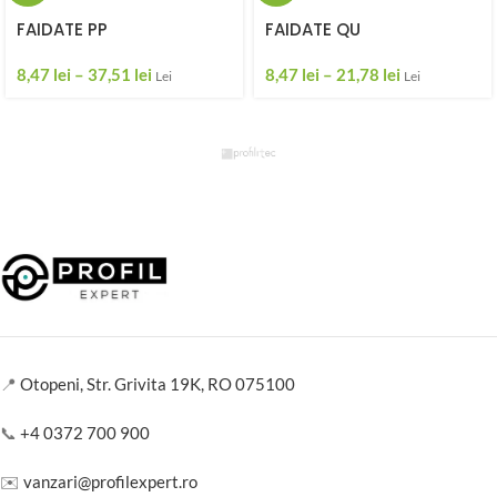
FAIDATE PP
FAIDATE QU
8,47
lei
–
37,51
lei
8,47
lei
–
21,78
lei
Lei
Lei
📍
Otopeni, Str. Grivita 19K, RO 075100
📞
+4 0372 700 900
✉️
vanzari@profilexpert.ro