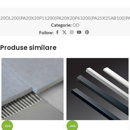
20OL200|PA20X20P11200|PA20X20P63200|PA25X25AB100|PA
Categorie:
OD
Follow:
Produse similare
-33%
-34%