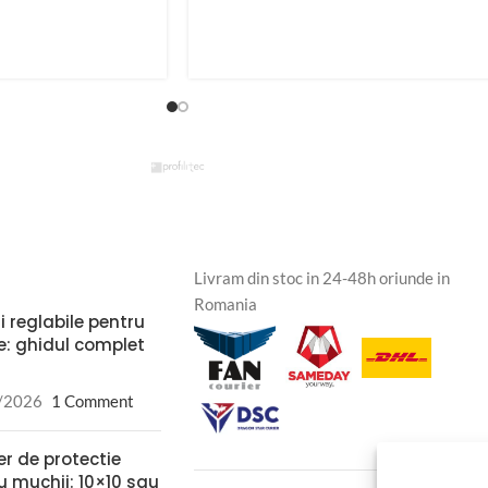
Livram din stoc in 24-48h oriunde in
Romania
i reglabile pentru
e: ghidul complet
/2026
1 Comment
er de protectie
u muchii: 10×10 sau