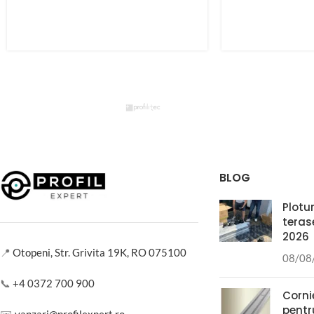
BLOG
Plotur
teras
2026
📍
Otopeni, Str. Grivita 19K, RO 075100
08/08
📞
+4 0372 700 900
Corni
pentr