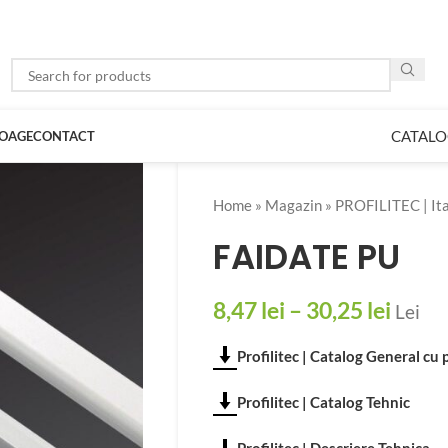
CATALO
LOAGE
CONTACT
Home
»
Magazin
»
PROFILITEC | Ita
FAIDATE PU
8,47
lei
–
30,25
lei
Lei
Profilitec | Catalog General cu 
Profilitec | Catalog Tehnic