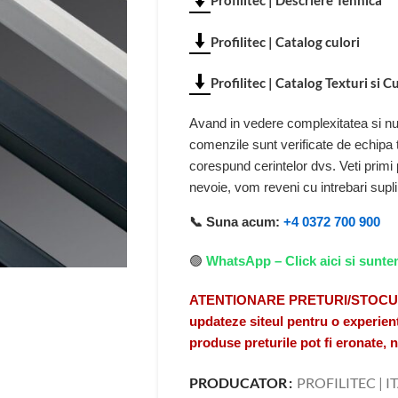
Profilitec | Descriere Tehnica
Profilitec | Catalog culori
Profilitec | Catalog Texturi si Cu
Avand in vedere complexitatea si num
comenzile sunt verificate de echipa
corespund cerintelor dvs. Veti primi
nevoie, vom reveni cu intrebari sup
📞 Suna acum:
+4 0372 700 900
🟢
WhatsApp – Click aici si sunte
ATENTIONARE PRETURI/STOCURI A
updateze siteul pentru o experient
produse preturile pot fi eronate,
PRODUCATOR
PROFILITEC | I