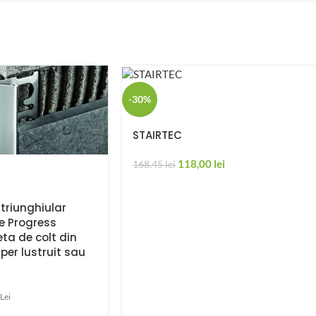
-30%
STAIRTEC
118,00
lei
168,45
lei
triunghiular
le Progress
eta de colt din
uper lustruit sau
Lei