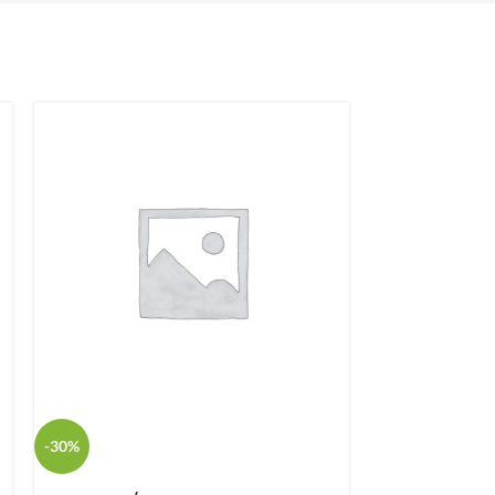
-30%
-35%