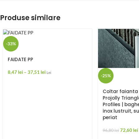
Produse similare
-33%
FAIDATE PP
8,47
lei
–
37,51
lei
Lei
-25%
Coltar faianta 
Projolly Triang
Profiles | bagh
inox lustruit, s
periat
72,60
lei
96,80
lei