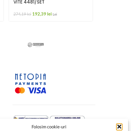
VITE 4481/SET
FAIDATE PL
192,39
lei
8,47
lei
–
147
274,19
lei
Lei
Folosim cookie-uri