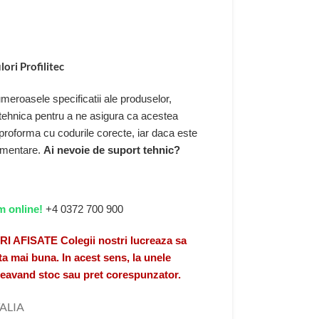
lori Profilitec
eroasele specificatii ale produselor,
 tehnica pentru a ne asigura ca acestea
 proforma cu codurile corecte, iar daca este
limentare.
Ai nevoie de suport tehnic?
m online!
+4 0372 700 900
FISATE Colegii nostri lucreaza sa
a mai buna. In acest sens, la unele
 neavand stoc sau pret corespunzator.
TALIA