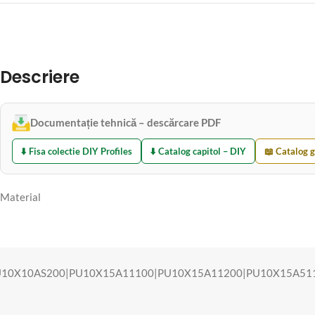
Descriere
Documentație tehnică – descărcare PDF
⬇️ Fisa colectie DIY Profiles
⬇️ Catalog capitol – DIY
📖 Catalog g
Material
10X10AS200|PU10X15A11100|PU10X15A11200|PU10X15A51