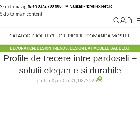
📞 +4 0372 700 900
|
✉︎
vanzari@profilexpert.ro
Skip to navigation
Skip to main content
CATALOG PROFILE
CULORI PROFILE
COMANDA MOSTRE
DECORATION
,
DESIGN TRENDS
,
DESIGN BAI
,
MODELE BAI
,
BLOG
,
Profile de trecere intre pardoseli –
PROGRESS PROFILE
,
PROFILITEC
solutii elegante si durabile
0
profil eXpert
On 31/08/2025