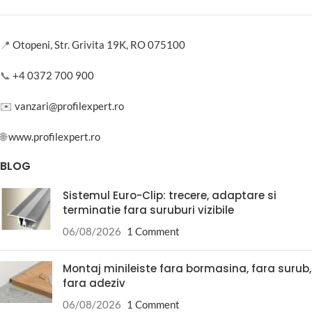
📍
Otopeni, Str. Grivita 19K, RO 075100
📞
+4 0372 700 900
✉️
vanzari@profilexpert.ro
🌐
www.profilexpert.ro
BLOG
Sistemul Euro-Clip: trecere, adaptare si
terminatie fara suruburi vizibile
06/08/2026
1 Comment
Montaj minileiste fara bormasina, fara surub,
fara adeziv
06/08/2026
1 Comment