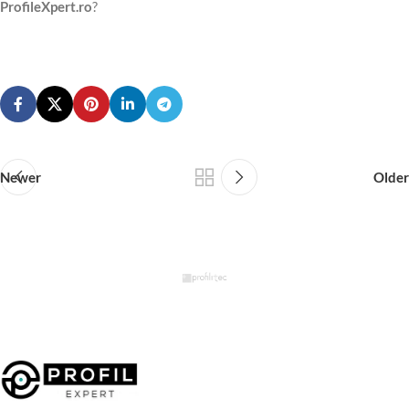
ProfileXpert.ro
?
Newer
Older