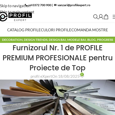
📞 +4 0372 700 900
|
✉︎
vanzari@profilexpert.ro
Skip to navigation
Skip to main content
CATALOG PROFILE
CULORI PROFILE
COMANDA MOSTRE
DECORATION
,
DESIGN TRENDS
,
DESIGN BAI
,
MODELE BAI
,
BLOG
,
PROGRESS
Furnizorul Nr. 1 de PROFILE
PROFILE
,
PROFILITEC
PREMIUM PROFESIONALE pentru
Proiecte de Top
0
profil eXpert
On 18/08/2025