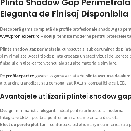
Plinta Shadow Gap Perimetrala
Eleganta de Finisaj Disponibila 
Descoperă gama completă de profile profesionale shadow gap pentru 
www.profilexpert.ro
– soluții tehnice moderne pentru proiectele ta
Plinta shadow gap perimetrala
, cunoscuta si sub denumirea de
plint
si minimaliste. Acest tip de plinta creeaza un efect vizual de „perete p
finisajul din gips-carton, tencuiala sau alte materiale similare.
Pe
profilexpert.ro
gasesti o gama variata de
plinte ascunse de alum
alb, argintiu anodizat sau personalizat RAL) si compatibile cu LED.
Avantajele utilizarii plintei shadow gap
Design minimalist si elegant
– ideal pentru arhitectura moderna
Integrare LED
– posibila pentru iluminare ambientala discreta
Efect de perete plutitor
– contureaza estetic marginea inferioara a 