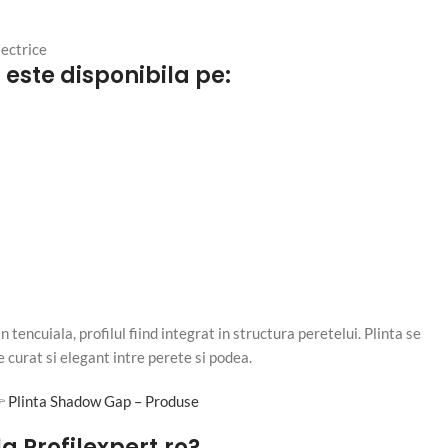
lectrice
ste disponibila pe:
 tencuiala, profilul fiind integrat in structura peretelui. Plinta se
 curat si elegant intre perete si podea.
👉
Plinta Shadow Gap – Produse
a Profilexpert.ro?