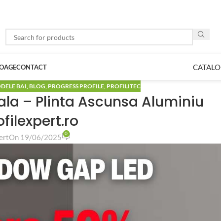
CATALO
LOAGE
CONTACT
DELE BAI
,
BLOG
,
PROGRESS PROFILE
,
PROFILITEC
la – Plinta Ascunsa Aluminiu
filexpert.ro
0
ert
On 19/06/2025