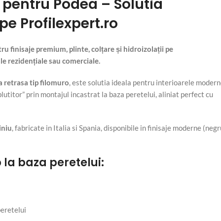
 pentru Podea – Solutia
pe Profilexpert.ro
finisaje premium, plinte, colțare și hidroizolații pe
le rezidențiale sau comerciale.
a retrasa tip filomuro
, este solutia ideala pentru interioarele moder
lutitor” prin montajul incastrat la baza peretelui, aliniat perfect cu
iniu
, fabricate in Italia si Spania, disponibile in finisaje moderne (negr
 la baza peretelui:
peretelui