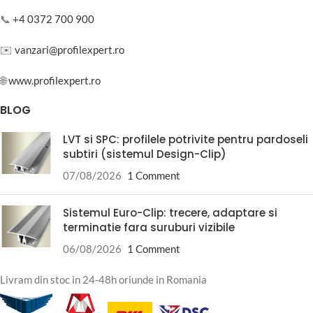
📞
+4 0372 700 900
✉️
vanzari@profilexpert.ro
🌐
www.profilexpert.ro
BLOG
LVT si SPC: profilele potrivite pentru pardoseli
subtiri (sistemul Design-Clip)
07/08/2026
1 Comment
Sistemul Euro-Clip: trecere, adaptare si
terminatie fara suruburi vizibile
06/08/2026
1 Comment
Livram din stoc in 24-48h oriunde in Romania