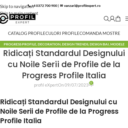
📞 +4 0372 700 900
|
✉︎
vanzari@profilexpert.ro
Skip to navigation
Skip to main content
CATALOG PROFILE
CULORI PROFILE
COMANDA MOSTRE
PROGRESS PROFILE
,
DECORATION
,
DESIGN TRENDS
,
DESIGN BAI
,
MODELE
Ridicați Standardul Designului
BAI
,
BLOG
cu Noile Serii de Profile de la
Progress Profile Italia
0
profil eXpert
On 09/07/2023
Ridicați Standardul Designului cu
Noile Serii de Profile de la Progress
Profile Italia