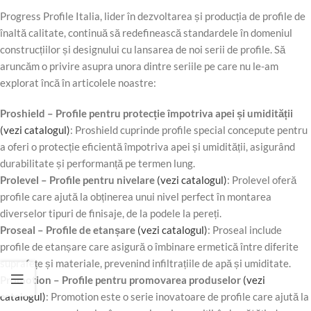
Progress Profile Italia, lider în dezvoltarea și producția de profile de
înaltă calitate, continuă să redefinească standardele în domeniul
construcțiilor și designului cu lansarea de noi serii de profile. Să
aruncăm o privire asupra unora dintre seriile pe care nu le-am
explorat încă în articolele noastre:
Proshield – Profile pentru protecție împotriva apei și umidității
(vezi catalogul)
: Proshield cuprinde profile special concepute pentru
a oferi o protecție eficientă împotriva apei și umidității, asigurând
durabilitate și performanță pe termen lung.
Prolevel – Profile pentru nivelare
(vezi catalogul)
: Prolevel oferă
profile care ajută la obținerea unui nivel perfect în montarea
diverselor tipuri de finisaje, de la podele la pereți.
Proseal – Profile de etanșare
(vezi catalogul)
: Proseal include
profile de etanșare care asigură o îmbinare ermetică între diferite
suprafețe și materiale, prevenind infiltrațiile de apă și umiditate.
Promotion – Profile pentru promovarea produselor
(vezi
catalogul)
: Promotion este o serie inovatoare de profile care ajută la