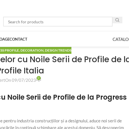
CATALO
LOAGE
CONTACT
SS PROFILE
,
DECORATION
,
DESIGN TRENDS
lor cu Noile Serii de Profile de l
rofile Italia
0
ert
On 09/07/2023
u Noile Serii de Profile de la Progress
te pentru industria construcțiilor și a designului, aduce noi serii de
ovocările în continuă schimbare ale acestui domeniu. Să descoperim