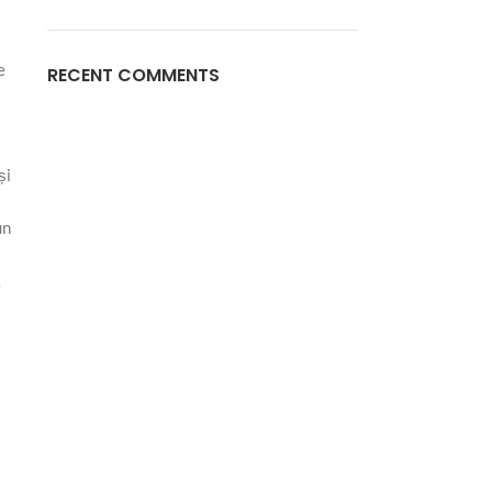
e
RECENT COMMENTS
și
un