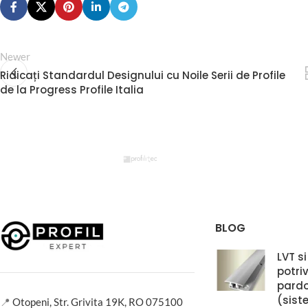
Newer
Ridicați Standardul Designului cu Noile Serii de Profile
de la Progress Profile Italia
BLOG
LVT si
potri
pardo
(sist
📍
Otopeni, Str. Grivita 19K, RO 075100