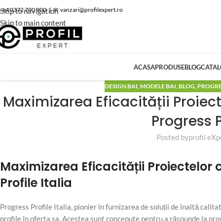
 +4 0372 700 900
|
✉
vanzari@profilexpert.ro
Skip to navigation
Skip to main content
ACASA
PRODUSE
BLOG
CATA
DESIGN BAI
,
MODELE BAI
,
BLOG
,
PROGRE
Maximizarea Eficacității Proiecte
Progress P
Posted by
profil eXp
Maximizarea Eficacității Proiectelor c
Profile Italia
Progress Profile Italia, pionier în furnizarea de soluții de înaltă calita
profile în oferta sa. Acestea sunt concepute pentru a răspunde la pr