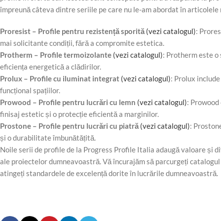
împreună câteva dintre seriile pe care nu le-am abordat în articolele
Proresist – Profile pentru rezistență sporită
(vezi catalogul)
: Prores
mai solicitante condiții, fără a compromite estetica.
Protherm – Profile termoizolante
(vezi catalogul)
: Protherm este o 
eficiența energetică a clădirilor.
Prolux – Profile cu iluminat integrat
(vezi catalogul)
: Prolux includ
funcțional spațiilor.
Prowood – Profile pentru lucrări cu lemn
(vezi catalogul)
: Prowood 
finisaj estetic și o protecție eficientă a marginilor.
Prostone – Profile pentru lucrări cu piatră
(vezi catalogul)
: Proston
și o durabilitate îmbunătățită.
Noile serii de profile de la Progress Profile Italia adaugă valoare și 
ale proiectelor dumneavoastră. Vă încurajăm să parcurgeți catalogul n
atingeți standardele de excelență dorite în lucrările dumneavoastră.