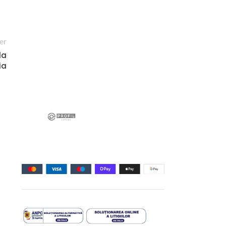
er
la
ia