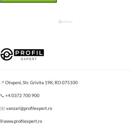
📍
Otopeni, Str. Grivita 19K, RO 075100
📞
+4 0372 700 900
✉️
vanzari@profilexpert.ro
🌐
www.profilexpert.ro