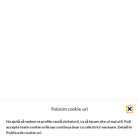
Folosim cookie-uri
Ne ajută să vedem ce profile caută vizitatorii, ca să facem site-ul mai util. Poți
accepta toate cookie-urile sau continua doar cu cele strict necesare. Detalii în
Politica de cookie-uri.