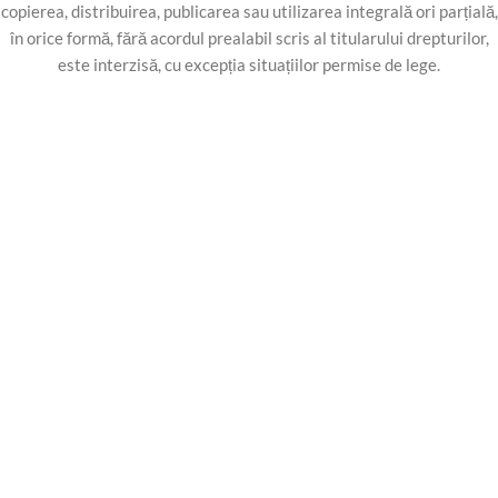
copierea, distribuirea, publicarea sau utilizarea integrală ori parțială,
în orice formă, fără acordul prealabil scris al titularului drepturilor,
este interzisă, cu excepția situațiilor permise de lege.