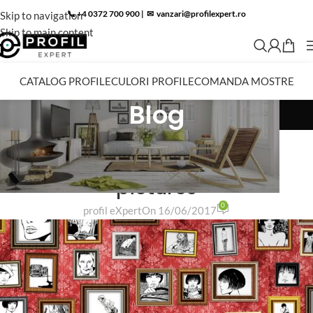
📞 +4 0372 700 900
|
✉︎
vanzari@profilexpert.ro
Skip to navigation
Skip to main content
CATALOG PROFILE
CULORI PROFILE
COMANDA MOSTRE
Blog
DESIGN TRENDS
The big design: Wall likes
pictures
0
profil eXpert
On 16/06/2017