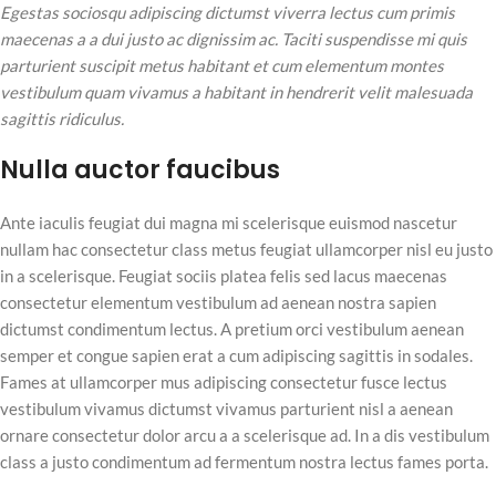
Egestas sociosqu adipiscing dictumst viverra lectus cum primis
maecenas a a dui justo ac dignissim ac. Taciti suspendisse mi quis
parturient suscipit metus habitant et cum elementum montes
vestibulum quam vivamus a habitant in hendrerit velit malesuada
sagittis ridiculus.
Nulla auctor faucibus
Ante iaculis feugiat dui magna mi scelerisque euismod nascetur
nullam hac consectetur class metus feugiat ullamcorper nisl eu justo
in a scelerisque. Feugiat sociis platea felis sed lacus maecenas
consectetur elementum vestibulum ad aenean nostra sapien
dictumst condimentum lectus. A pretium orci vestibulum aenean
semper et congue sapien erat a cum adipiscing sagittis in sodales.
Fames at ullamcorper mus adipiscing consectetur fusce lectus
vestibulum vivamus dictumst vivamus parturient nisl a aenean
ornare consectetur dolor arcu a a scelerisque ad. In a dis vestibulum
class a justo condimentum ad fermentum nostra lectus fames porta.