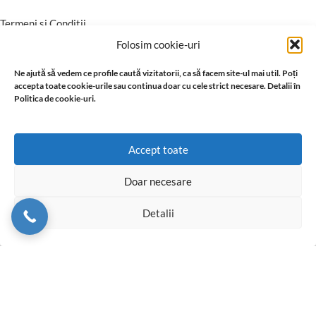
Termeni si Conditii
Conditii Comerciale
Folosim cookie-uri
Instructiuni montaj Garantie
Ne ajută să vedem ce profile caută vizitatorii, ca să facem site-ul mai util. Poți
accepta toate cookie-urile sau continua doar cu cele strict necesare. Detalii în
Politica de cookie-uri.
Accept toate
Doar necesare
Detalii
© 2026 Profil Expert. Toate drepturile rezervate. Conținutul acestui
site, inclusiv textele, fotografiile, grafica, documentația și