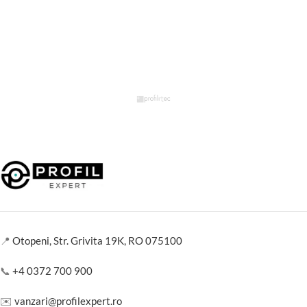
📍
Otopeni, Str. Grivita 19K, RO 075100
📞
+4 0372 700 900
✉️
vanzari@profilexpert.ro