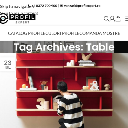
📞 +4 0372 700 900
|
✉︎
vanzari@profilexpert.ro
Skip to navigation
Skip to main content
CATALOG PROFILE
CULORI PROFILE
COMANDA MOSTRE
Tag Archives: Table
23
IUL.