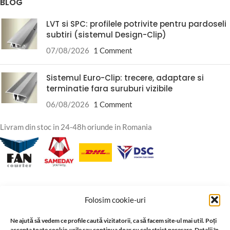
BLOG
LVT si SPC: profilele potrivite pentru pardoseli
subtiri (sistemul Design-Clip)
07/08/2026
1 Comment
Sistemul Euro-Clip: trecere, adaptare si
terminatie fara suruburi vizibile
06/08/2026
1 Comment
Livram din stoc in 24-48h oriunde in Romania
Folosim cookie-uri
Termeni si Conditii
Ne ajută să vedem ce profile caută vizitatorii, ca să facem site-ul mai util. Poți
Conditii Comerciale
accepta toate cookie-urile sau continua doar cu cele strict necesare. Detalii în