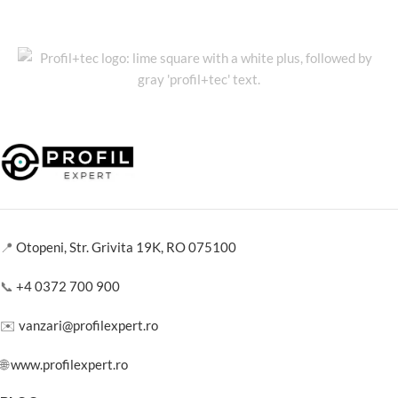
📍
Otopeni, Str. Grivita 19K, RO 075100
📞
+4 0372 700 900
✉️
vanzari@profilexpert.ro
🌐
www.profilexpert.ro