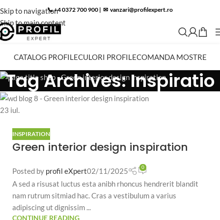
📞 +4 0372 700 900
|
✉︎
vanzari@profilexpert.ro
Skip to navigation
Skip to main content
CATALOG PROFILE
CULORI PROFILE
COMANDA MOSTRE
Tag Archives: Inspiratio
23
iul.
INSPIRATION
Green interior design inspiration
0
Posted by
profil eXpert
02/11/2025
A sed a risusat luctus esta anibh rhoncus hendrerit blandit
nam rutrum sitmiad hac. Cras a vestibulum a varius
adipiscing ut dignissim ...
CONTINUE READING