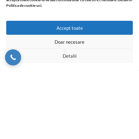
Instructiuni montaj Garantie
Politica de cookie-uri.
Accept toate
Doar necesare
Detalii
© 2026 Profil Expert. Toate drepturile rezervate. Conținutul acestui
site, inclusiv textele, fotografiile, grafica, documentația și
materialele tehnice, este proprietatea sau este utilizat cu acordul
ori în baza drepturilor acordate de titularii acestuia. Reproducerea,
copierea, distribuirea, publicarea sau utilizarea integrală ori parțială,