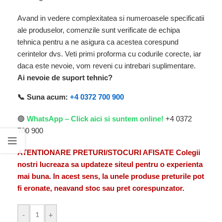
Avand in vedere complexitatea si numeroasele specificatii
ale produselor, comenzile sunt verificate de echipa
tehnica pentru a ne asigura ca acestea corespund
cerintelor dvs. Veti primi proforma cu codurile corecte, iar
daca este nevoie, vom reveni cu intrebari suplimentare.
Ai nevoie de suport tehnic?
📞 Suna acum:
+4 0372 700 900
🟢
WhatsApp – Click aici si suntem online!
+4 0372
700 900
ATENTIONARE PRETURI/STOCURI AFISATE Colegii
nostri lucreaza sa updateze siteul pentru o experienta
mai buna. In acest sens, la unele produse preturile pot
fi eronate, neavand stoc sau pret corespunzator.
-
+