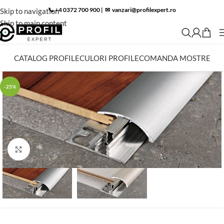
📞 +4 0372 700 900
|
✉︎
vanzari@profilexpert.ro
Skip to navigation
Skip to main content
CATALOG PROFILE
CULORI PROFILE
COMANDA MOSTRE
-25%
Click to enlarge