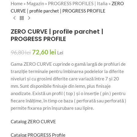
Home
»
Magazin
»
PROGRESS PROFILES | Italia
»
ZERO
CURVE | profile parchet | PROGRESS PROFILE
ZERO CURVE | profile parchet |
PROGRESS PROFILE
72,60
lei
96,80
lei
Lei
Gama ZERO CURVE cuprinde o gamă largă de profiluri de
tranziție terminale pentru îmbinarea podelelor la diferite
niveluri și cu grosimi diferite care variază între 7 și 20
mm. Sunt disponibile finisaje din lemn, plus finisaje
anodizate. Există un profil ( top ) și o inserție ( pin ) pentru
fiecare înălțime, în timp ce baza ( perforată sau perforată )
permite fixarea prin înșurubare sau lipire.
Catalog ZERO CURVE
Catalog PROGRESS Profile