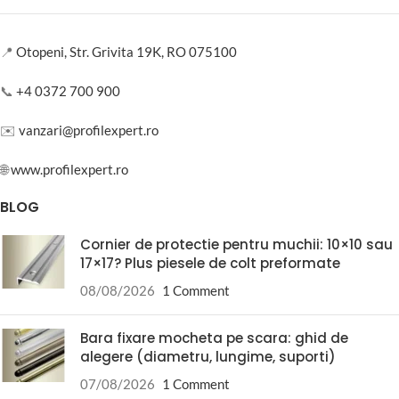
📍
Otopeni, Str. Grivita 19K, RO 075100
📞
+4 0372 700 900
✉️
vanzari@profilexpert.ro
🌐
www.profilexpert.ro
BLOG
Cornier de protectie pentru muchii: 10×10 sau
17×17? Plus piesele de colt preformate
08/08/2026
1 Comment
Bara fixare mocheta pe scara: ghid de
alegere (diametru, lungime, suporti)
07/08/2026
1 Comment