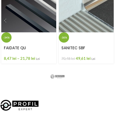
-34%
-30%
FAIDATE QU
SANITEC SBF
8,47
lei
–
21,78
lei
49,61
lei
70,48
lei
Lei
Lei