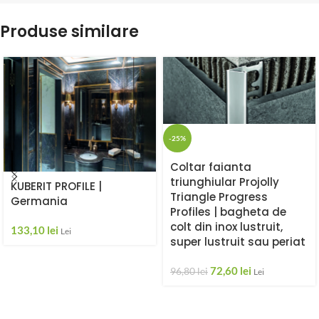
Produse similare
-25%
Coltar faianta
triunghiular Projolly
KUBERIT PROFILE |
Triangle Progress
Germania
Profiles | bagheta de
colt din inox lustruit,
133,10
lei
Lei
super lustruit sau periat
72,60
lei
96,80
lei
Lei