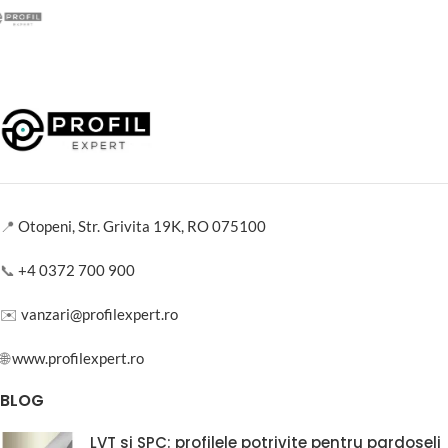
📍
Otopeni, Str. Grivita 19K, RO 075100
📞
+4 0372 700 900
✉️
vanzari@profilexpert.ro
🌐
www.profilexpert.ro
BLOG
LVT si SPC: profilele potrivite pentru pardoseli