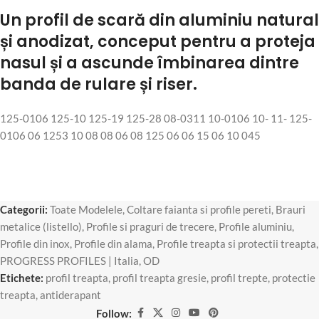
Un profil de scară din aluminiu natural
și anodizat, conceput pentru a proteja
nasul și a ascunde îmbinarea dintre
banda de rulare și riser.
125-0106 125-10 125-19 125-28 08-0311 10-0106 10- 11- 125-
0106 06 1253 10 08 08 06 08 125 06 06 15 06 10 045
Categorii:
Toate Modelele
,
Coltare faianta si profile pereti
,
Brauri
metalice (listello)
,
Profile si praguri de trecere
,
Profile aluminiu
,
Profile din inox
,
Profile din alama
,
Profile treapta si protectii treapta
,
PROGRESS PROFILES | Italia
,
OD
Etichete:
profil treapta
,
profil treapta gresie
,
profil trepte
,
protectie
treapta
,
antiderapant
Follow: