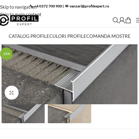
📞 +4 0372 700 900
|
✉︎
vanzari@profilexpert.ro
Skip to navigation
Skip to main content
CATALOG PROFILE
CULORI PROFILE
COMANDA MOSTRE
-25%
Click to enlarge