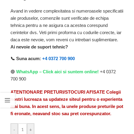
Avand in vedere complexitatea si numeroasele specificatii
ale produselor, comenzile sunt verificate de echipa
tehnica pentru a ne asigura ca acestea corespund
cerintelor dvs. Veti primi proforma cu codurile corecte, iar
daca este nevoie, vom reveni cu intrebari suplimentare.
Ai nevoie de suport tehnic?
📞 Suna acum:
+4 0372 700 900
🟢
WhatsApp – Click aici si suntem online!
+4 0372
700 900
ATENTIONARE PRETURI/STOCURI AFISATE Colegii
nostri lucreaza sa updateze siteul pentru o experienta
mai buna. In acest sens, la unele produse preturile pot
fi eronate, neavand stoc sau pret corespunzator.
-
+