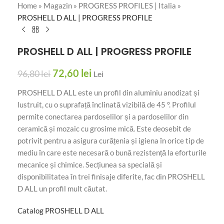
Home
»
Magazin
»
PROGRESS PROFILES | Italia
»
PROSHELL D ALL | PROGRESS PROFILE
PROSHELL D ALL | PROGRESS PROFILE
72,60
lei
96,80
lei
Lei
PROSHELL D ALL este un profil din aluminiu anodizat și
lustruit, cu o suprafață înclinată vizibilă de 45 °. Profilul
permite conectarea pardoselilor și a pardoselilor din
ceramică și mozaic cu grosime mică. Este deosebit de
potrivit pentru a asigura curățenia și igiena în orice tip de
mediu în care este necesară o bună rezistență la eforturile
mecanice și chimice. Secțiunea sa specială și
disponibilitatea în trei finisaje diferite, fac din PROSHELL
D ALL un profil mult căutat.
Catalog PROSHELL D ALL