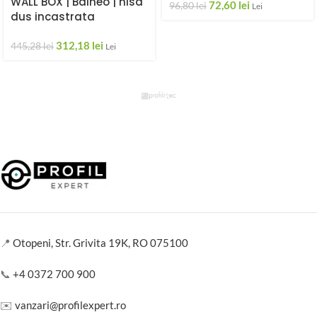
WALL BOX | Balneo | nisa
72,60
lei
96,80
lei
Lei
dus incastrata
312,18
lei
445,28
lei
Lei
📍
Otopeni, Str. Grivita 19K, RO 075100
📞
+4 0372 700 900
✉️
vanzari@profilexpert.ro