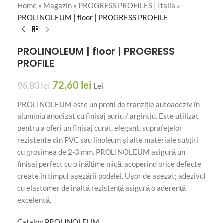
Home
»
Magazin
»
PROGRESS PROFILES | Italia
»
PROLINOLEUM | floor | PROGRESS PROFILE
PROLINOLEUM | floor | PROGRESS
PROFILE
72,60
lei
96,80
lei
Lei
PROLINOLEUM este un profil de tranziție autoadeziv în
aluminiu anodizat cu finisaj auriu / argintiu. Este utilizat
pentru a oferi un finisaj curat, elegant, suprafețelor
rezistente din PVC sau linoleum și alte materiale subțiri
cu grosimea de 2-3 mm. PROLINOLEUM asigură un
finisaj perfect cu o înălțime mică, acoperind orice defecte
create în timpul așezării podelei. Ușor de așezat; adezivul
cu elastomer de înaltă rezistență asigură o aderență
excelentă.
Catalog PROLINOLEUM