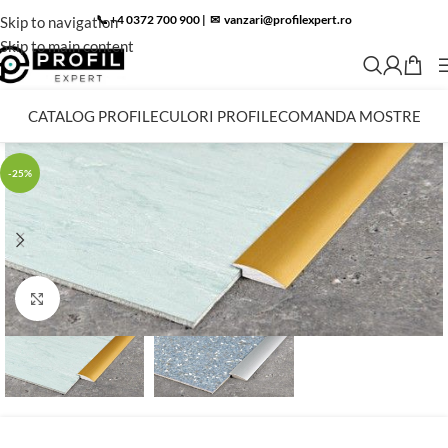
📞 +4 0372 700 900
|
✉︎
vanzari@profilexpert.ro
Skip to navigation
Skip to main content
CATALOG PROFILE
CULORI PROFILE
COMANDA MOSTRE
-25%
Click to enlarge