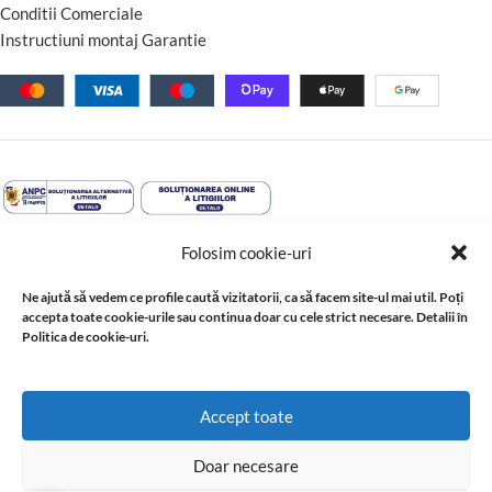
Conditii Comerciale
Instructiuni montaj Garantie
Folosim cookie-uri
Ne ajută să vedem ce profile caută vizitatorii, ca să facem site-ul mai util. Poți
accepta toate cookie-urile sau continua doar cu cele strict necesare. Detalii în
Politica de cookie-uri.
© 2026 Profil Expert. Toate drepturile rezervate. Conținutul acestui
Accept toate
site, inclusiv textele, fotografiile, grafica, documentația și
materialele tehnice, este proprietatea sau este utilizat cu acordul
Doar necesare
ori în baza drepturilor acordate de titularii acestuia. Reproducerea,