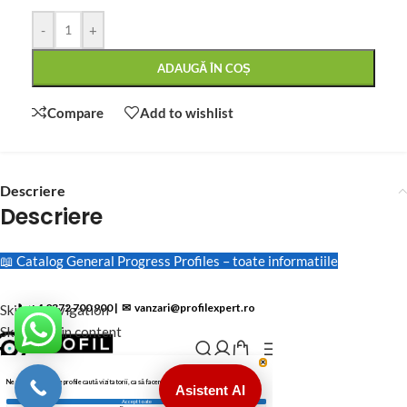
-
+
ADAUGĂ ÎN COȘ
Compare
Add to wishlist
Descriere
Descriere
📖 Catalog General Progress Profiles – toate informatiile