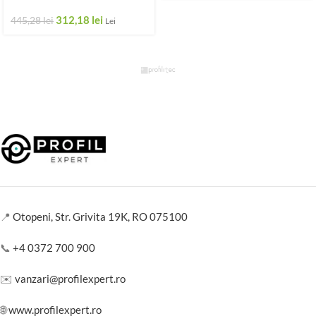
312,18
lei
445,28
lei
Lei
📍
Otopeni, Str. Grivita 19K, RO 075100
📞
+4 0372 700 900
✉️
vanzari@profilexpert.ro
🌐
www.profilexpert.ro