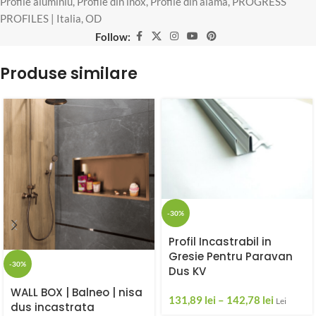
Profile aluminiu
,
Profile din inox
,
Profile din alama
,
PROGRESS
PROFILES | Italia
,
OD
Follow:
Produse similare
-30%
Profil Incastrabil in
Gresie Pentru Paravan
-30%
Dus KV
WALL BOX | Balneo | nisa
131,89
lei
–
142,78
lei
Lei
dus incastrata