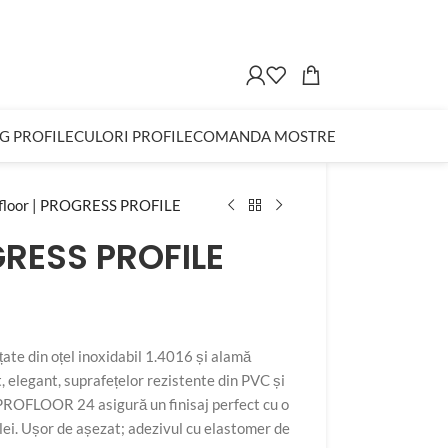
G PROFILE
CULORI PROFILE
COMANDA MOSTRE
floor | PROGRESS PROFILE
GRESS PROFILE
ate din oțel inoxidabil 1.4016 și alamă
at, elegant, suprafețelor rezistente din PVC și
. PROFLOOR 24 asigură un finisaj perfect cu o
elei. Ușor de așezat; adezivul cu elastomer de