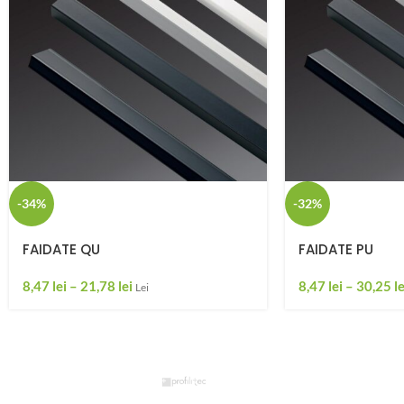
-34%
-32%
FAIDATE QU
FAIDATE PU
8,47
lei
–
21,78
lei
8,47
lei
–
30,25
le
Lei