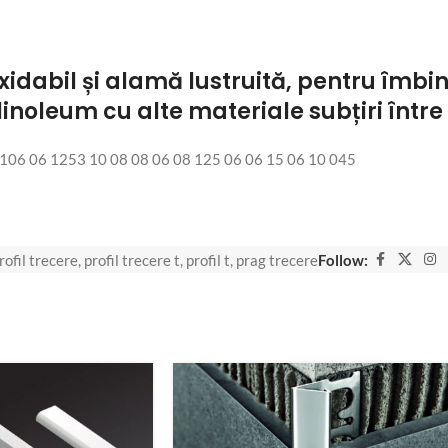
noxidabil și alamă lustruită, pentru îmb
inoleum cu alte materiale subțiri între
06 06 1253 10 08 08 06 08 125 06 06 15 06 10 045
rofil trecere
,
profil trecere t
,
profil t
,
prag trecere
Follow: