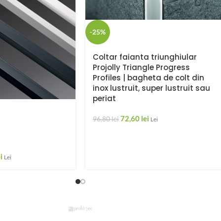
-25%
Coltar faianta triunghiular
Projolly Triangle Progress
Profiles | bagheta de colt din
inox lustruit, super lustruit sau
periat
72,60
lei
96,80
lei
Lei
i
Lei