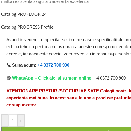
înaltă rezistență asigură o aderență excelentă.
Catalog PROFLOOR 24
Catalog PROGRESS Profile
Avand in vedere complexitatea si numeroasele specificatii ale pro
echipa tehnica pentru a ne asigura ca acestea corespund cerintelo
corecte, iar daca este nevoie, vom reveni cu intrebari suplimenta
📞 Suna acum:
+4 0372 700 900
🟢
WhatsApp – Click aici si suntem online!
+4 0372 700 900
ATENTIONARE PRETURI/STOCURI AFISATE Colegii nostri lucr
experienta mai buna. In acest sens, la unele produse preturile
corespunzator.
-
+