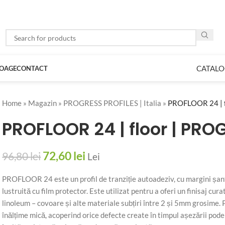
CATALO
LOAGE
CONTACT
Home
»
Magazin
»
PROGRESS PROFILES | Italia
»
PROFLOOR 24 | 
PROFLOOR 24 | floor | PRO
72,60
lei
96,80
lei
Lei
PROFLOOR 24 este un profil de tranziție autoadeziv, cu margini șanț
lustruită cu film protector. Este utilizat pentru a oferi un finisaj cur
linoleum – covoare și alte materiale subțiri între 2 și 5mm grosime
înălțime mică, acoperind orice defecte create în timpul așezării pod