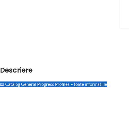
Descriere
📖 Catalog General Progress Profiles – toate informatiile