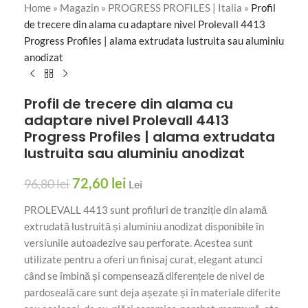
Home
»
Magazin
»
PROGRESS PROFILES | Italia
»
Profil
de trecere din alama cu adaptare nivel Prolevall 4413
Progress Profiles | alama extrudata lustruita sau aluminiu
anodizat
Profil de trecere din alama cu
adaptare nivel Prolevall 4413
Progress Profiles | alama extrudata
lustruita sau aluminiu anodizat
72,60
lei
96,80
lei
Lei
PROLEVALL 4413 sunt profiluri de tranziție din alamă
extrudată lustruită și aluminiu anodizat disponibile în
versiunile autoadezive sau perforate. Acestea sunt
utilizate pentru a oferi un finisaj curat, elegant atunci
când se îmbină și compensează diferențele de nivel de
pardoseală care sunt deja așezate și în materiale diferite