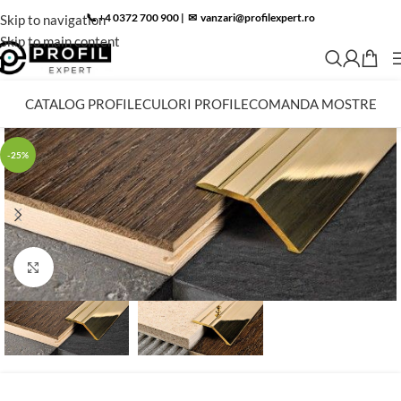
📞 +4 0372 700 900
|
✉︎
vanzari@profilexpert.ro
Skip to navigation
Skip to main content
CATALOG PROFILE
CULORI PROFILE
COMANDA MOSTRE
-25%
Click to enlarge