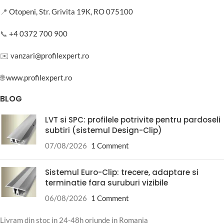
📍
Otopeni, Str. Grivita 19K, RO 075100
📞
+4 0372 700 900
✉️
vanzari@profilexpert.ro
🌐
www.profilexpert.ro
BLOG
LVT si SPC: profilele potrivite pentru pardoseli
subtiri (sistemul Design-Clip)
07/08/2026
1 Comment
Sistemul Euro-Clip: trecere, adaptare si
terminatie fara suruburi vizibile
06/08/2026
1 Comment
Livram din stoc in 24-48h oriunde in Romania