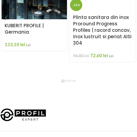
-25%
Plinta sanitara din inox
Proround Progress
KUBERIT PROFILE |
Profiles | racord concav,
Germania
inox lustruit si periat AISI
304
133,10
lei
Lei
72,60
lei
96,80
lei
Lei