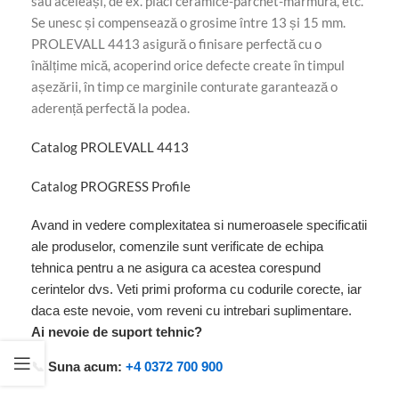
sau aceleași, de ex. plăci ceramice-parchet-marmură, etc.
Se unesc și compensează o grosime între 13 și 15 mm.
PROLEVALL 4413 asigură o finisare perfectă cu o
înălțime mică, acoperind orice defecte create în timpul
așezării, în timp ce marginile conturate garantează o
aderență perfectă la podea.
Catalog PROLEVALL 4413
Catalog PROGRESS Profile
Avand in vedere complexitatea si numeroasele specificatii
ale produselor, comenzile sunt verificate de echipa
tehnica pentru a ne asigura ca acestea corespund
cerintelor dvs. Veti primi proforma cu codurile corecte, iar
daca este nevoie, vom reveni cu intrebari suplimentare.
Ai nevoie de suport tehnic?
📞 Suna acum:
+4 0372 700 900