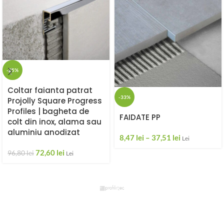
-25%
Coltar faianta patrat
-33%
Projolly Square Progress
Profiles | bagheta de
FAIDATE PP
colt din inox, alama sau
aluminiu anodizat
8,47
lei
–
37,51
lei
Lei
72,60
lei
96,80
lei
Lei