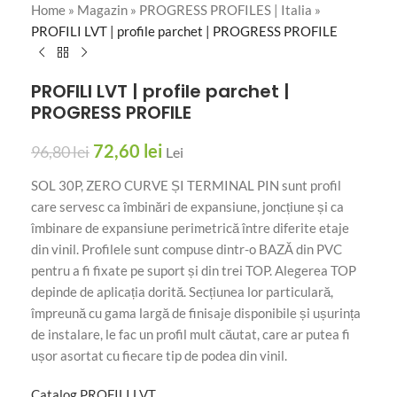
Home
»
Magazin
»
PROGRESS PROFILES | Italia
»
PROFILI LVT | profile parchet | PROGRESS PROFILE
PROFILI LVT | profile parchet |
PROGRESS PROFILE
72,60
lei
96,80
lei
Lei
SOL 30P, ZERO CURVE ȘI TERMINAL PIN sunt profil
care servesc ca îmbinări de expansiune, joncțiune și ca
îmbinare de expansiune perimetrică între diferite etaje
din vinil. Profilele sunt compuse dintr-o BAZĂ din PVC
pentru a fi fixate pe suport și din trei TOP. Alegerea TOP
depinde de aplicația dorită. Secțiunea lor particulară,
împreună cu gama largă de finisaje disponibile și ușurința
de instalare, le fac un profil mult căutat, care ar putea fi
ușor asortat cu fiecare tip de podea din vinil.
Catalog PROFILI LVT