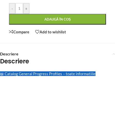
-
+
ADAUGĂ ÎN COȘ
Compare
Add to wishlist
Descriere
Descriere
📖 Catalog General Progress Profiles – toate informatiile