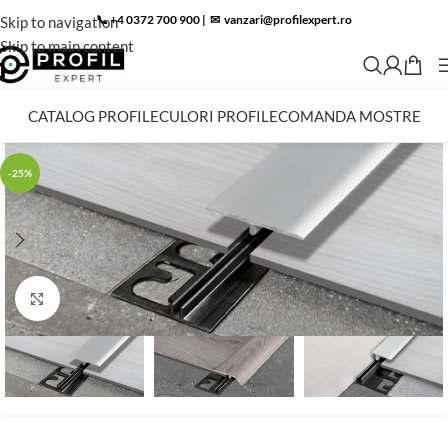
📞 +4 0372 700 900
|
✉︎
vanzari@profilexpert.ro
Skip to navigation
Skip to main content
CATALOG PROFILE
CULORI PROFILE
COMANDA MOSTRE
-25%
Click to enlarge