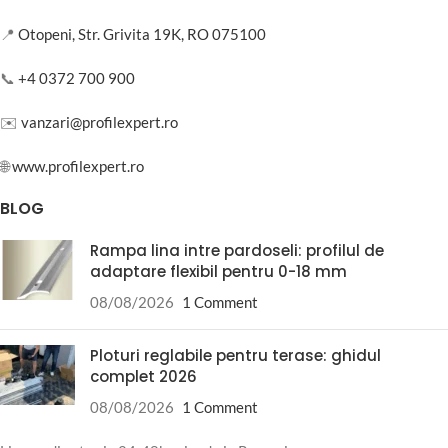
📍
Otopeni, Str. Grivita 19K, RO 075100
📞
+4 0372 700 900
✉️
vanzari@profilexpert.ro
🌐
www.profilexpert.ro
BLOG
Rampa lina intre pardoseli: profilul de
adaptare flexibil pentru 0-18 mm
08/08/2026
1 Comment
Ploturi reglabile pentru terase: ghidul
complet 2026
08/08/2026
1 Comment