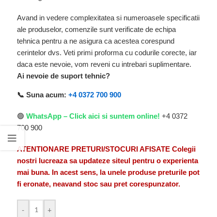
Avand in vedere complexitatea si numeroasele specificatii
ale produselor, comenzile sunt verificate de echipa
tehnica pentru a ne asigura ca acestea corespund
cerintelor dvs. Veti primi proforma cu codurile corecte, iar
daca este nevoie, vom reveni cu intrebari suplimentare.
Ai nevoie de suport tehnic?
📞 Suna acum:
+4 0372 700 900
🟢
WhatsApp – Click aici si suntem online!
+4 0372
700 900
ATENTIONARE PRETURI/STOCURI AFISATE Colegii
nostri lucreaza sa updateze siteul pentru o experienta
mai buna. In acest sens, la unele produse preturile pot
fi eronate, neavand stoc sau pret corespunzator.
-
+