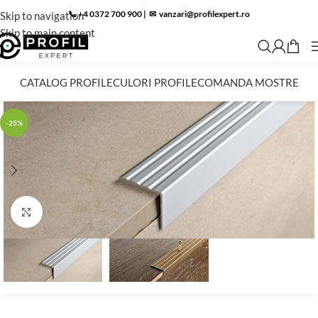
📞 +4 0372 700 900
|
✉︎
vanzari@profilexpert.ro
Skip to navigation
Skip to main content
CATALOG PROFILE
CULORI PROFILE
COMANDA MOSTRE
-25%
Click to enlarge