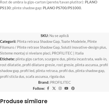
Rost de umbra la gips-carton (perete/tavan plutitor):
PLANO
PS130
; plinte shadow gap:
PLANO PS700/PS1000
.
SKU:
Nu se aplică
Categorii:
Plinta retrasa Shadow Gap
,
Toate Modelele
,
Plinte
Filomuro / Plinte retrase Shadow Gap
,
Solutii inovative-design plus
,
Sisteme montaj si nivelare placi
,
PROFILITEC | Italia
Etichete:
plinta gips carton
,
scurgere dus
,
plinta incastrata
,
walk-in
,
rost dilatatie
,
profil dilatare gresie
,
rost gresie
,
plinta ascunsa
,
profil
shadow gap
,
profil led
,
plinta retrasa
,
profil dus
,
plinta shadow gap
,
profil sticla dus
,
scafa ascunsa
,
rigola dus
Brand:
PROFILITEC
Follow:
Produse similare