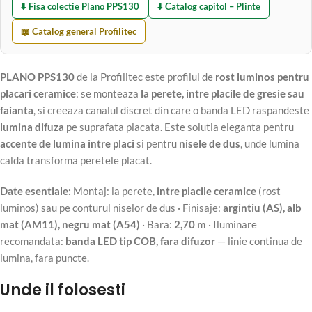
⬇️ Fisa colectie Plano PPS130
⬇️ Catalog capitol – Plinte
📖 Catalog general Profilitec
PLANO PPS130
de la Profilitec este profilul de
rost luminos pentru
placari ceramice
: se monteaza
la perete, intre placile de gresie sau
faianta
, si creeaza canalul discret din care o banda LED raspandeste
lumina difuza
pe suprafata placata. Este solutia eleganta pentru
accente de lumina intre placi
si pentru
nisele de dus
, unde lumina
calda transforma peretele placat.
Date esentiale:
Montaj: la perete,
intre placile ceramice
(rost
luminos) sau pe conturul niselor de dus · Finisaje:
argintiu (AS), alb
mat (AM11), negru mat (A54)
· Bara:
2,70 m
· Iluminare
recomandata:
banda LED tip COB, fara difuzor
— linie continua de
lumina, fara puncte.
Unde il folosesti