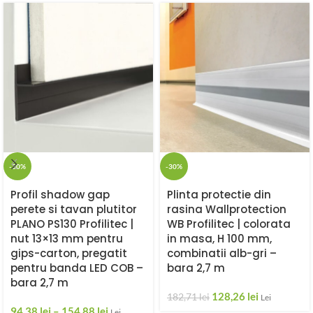
-30%
-30%
Profil shadow gap
Plinta protectie din
perete si tavan plutitor
rasina Wallprotection
PLANO PS130 Profilitec |
WB Profilitec | colorata
nut 13×13 mm pentru
in masa, H 100 mm,
gips-carton, pregatit
combinatii alb-gri –
pentru banda LED COB –
bara 2,7 m
bara 2,7 m
128,26
lei
182,71
lei
Lei
94,38
lei
–
154,88
lei
Lei