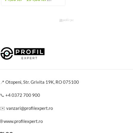
📍
Otopeni, Str. Grivita 19K, RO 075100
📞
+4 0372 700 900
✉️
vanzari@profilexpert.ro
🌐
www.profilexpert.ro