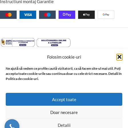
Instructiuni montaj Garantie
Folosim cookie-uri
Ne ajută să vedem ce profile caută vizitatorii, ca să facem site-ul mai util. Poți
accepta toate cookie-urile sau continua doar cu cele strict necesare. Detalii în
Politica de cookie-uri.
© 2026 Profil Expert. Toate drepturile rezervate. Conținutul acestui
Accept toate
site, inclusiv textele, fotografiile, grafica, documentația și
materialele tehnice, este proprietatea sau este utilizat cu acordul
Doar necesare
ori în baza drepturilor acordate de titularii acestuia. Reproducerea,
copierea, distribuirea, publicarea sau utilizarea integrală ori parțială,
Detalii