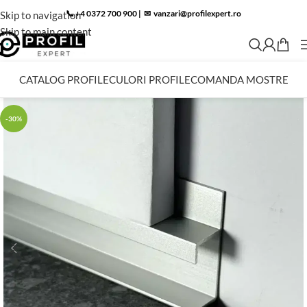
📞 +4 0372 700 900
|
✉︎
vanzari@profilexpert.ro
Skip to navigation
Skip to main content
CATALOG PROFILE
CULORI PROFILE
COMANDA MOSTRE
-30%