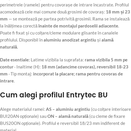
perimetrele (ramele) pentru covorașe de intrare încastrate. Profilul
acomodează cele mai comune două grosimi de covoraș:
18 mm și 23
mm
— se montează pe partea potrivită grosimii. Rama se instalează
la înălțimea corectă
înainte de montajul pardoselii adiacente
.
Poate fi fixat și cu colțare/cleme modulare glisante în canalele
profilului. Disponibil în
aluminiu anodizat argintiu
și
alamă
naturală
.
Date esentiale:
Latime vizibila la suprafata:
rama vizibila 5 mm pe
contur
· Inaltime (H):
18 mm (adancime covoras), reversibil 18-23
mm
· Tip montaj:
incorporat la placare; rama pentru covoras de
intrare
.
Cum alegi profilul Entrytec BU
Alege materialul ramei:
AS – aluminiu argintiu
(cu colțare interioare
BUI20AN opționale) sau
ON – alamă naturală
(cu cleme de fixare
BUS20ON opționale). Profilul e reversibil 18/23 mm indiferent de
material.