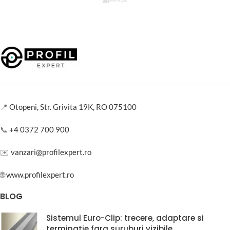
📍
Otopeni, Str. Grivita 19K, RO 075100
📞
+4 0372 700 900
✉️
vanzari@profilexpert.ro
🌐
www.profilexpert.ro
BLOG
Sistemul Euro-Clip: trecere, adaptare si
terminatie fara suruburi vizibile