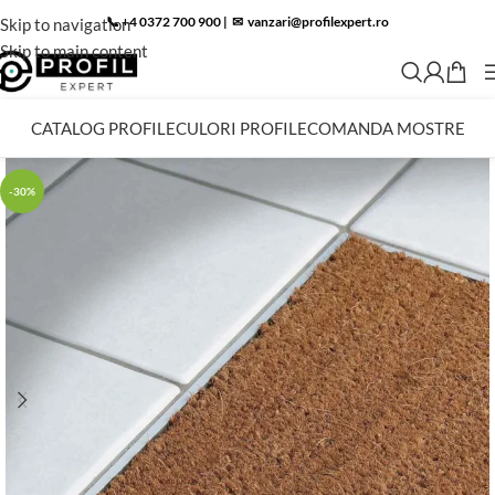
📞 +4 0372 700 900
|
✉︎
vanzari@profilexpert.ro
Skip to navigation
Skip to main content
CATALOG PROFILE
CULORI PROFILE
COMANDA MOSTRE
-30%