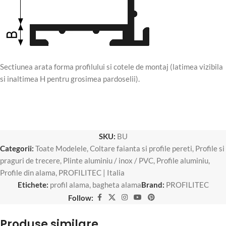
Sectiunea arata forma profilului si cotele de montaj (latimea vizibila
si inaltimea H pentru grosimea pardoselii).
SKU:
BU
Categorii:
Toate Modelele
,
Coltare faianta si profile pereti
,
Profile si
praguri de trecere
,
Plinte aluminiu / inox / PVC
,
Profile aluminiu
,
Profile din alama
,
PROFILITEC | Italia
Etichete:
profil alama
,
bagheta alama
Brand:
PROFILITEC
Follow:
Produse similare