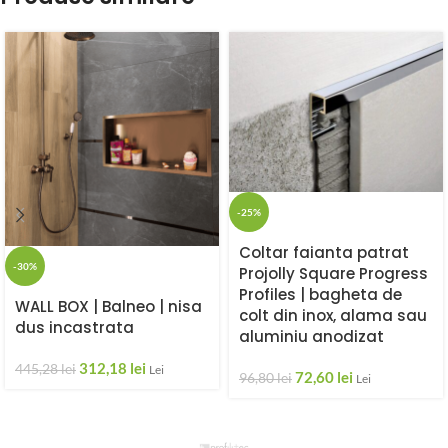
-25%
Coltar faianta patrat
-30%
Projolly Square Progress
Profiles | bagheta de
WALL BOX | Balneo | nisa
colt din inox, alama sau
dus incastrata
aluminiu anodizat
312,18
lei
445,28
lei
Lei
72,60
lei
96,80
lei
Lei