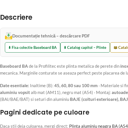
Descriere
Documentație tehnică – descărcare PDF
⬇️ Fisa colectie Baseboard BA
⬇️ Catalog capitol – Plinte
📖 Catal
Baseboard BA
de la Profilitec este plinta metalica de perete din
ino
mecanica. Marginile conturate se aseaza perfect peste placarea de la b
Date esentiale:
Inaltime (B):
45, 60, 80 sau 100 mm
· Materiale si fi
aluminiu vopsit
alb mat (AM11), negru mat (A54) · Montaj:
autoade
(BAI/BAE/BAT) si seturi din aluminiu
BAJE (colturi exterioare), BAJ
Pagini dedicate pe culoare
Daca stii deja culoarea, mergi direct:
Plinta aluminiu neagra BA (A54