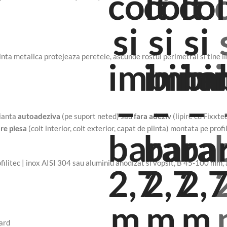
plinta metalica protejeaza peretele, ascunde rostul perimetral si tine l
rianta
autoadeziva
(pe suport neted) sau
fara adeziv
(lipire cu Fixxte
are piesa
(colt interior, colt exterior, capat de plinta) montata pe profi