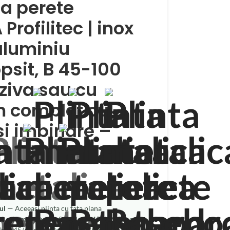
ca perete
rofilitec | inox
aluminiu
opsit, B 45-100
iva sau cu
m complet cu
si imbinare –
ul
— Aceeasi plinta cu fata plana
nt cele mai cautate finisaje (H 45/60/80 mm,