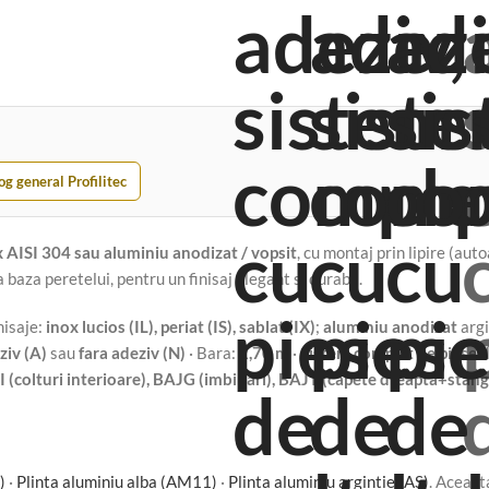
og general Profilitec
x AISI 304 sau aluminiu anodizat / vopsit
, cu montaj prin lipire (aut
aza peretelui, pentru un finisaj elegant si durabil.
nisaje:
inox lucios (IL), periat (IS), sablat (IX)
;
aluminiu anodizat
argi
ziv (A)
sau
fara adeziv (N)
· Bara:
2,70 m
·
Sistem complet de piese d
I (colturi interioare), BAJG (imbinari), BAJT (capete dreapta+stang
)
·
Plinta aluminiu alba (AM11)
·
Plinta aluminiu argintie (AS)
. Aceast