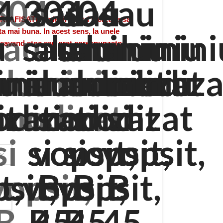
FISATE Colegii nostri lucreaza sa
a mai buna. In acest sens, la unele
 neavand stoc sau pret corespunzator.