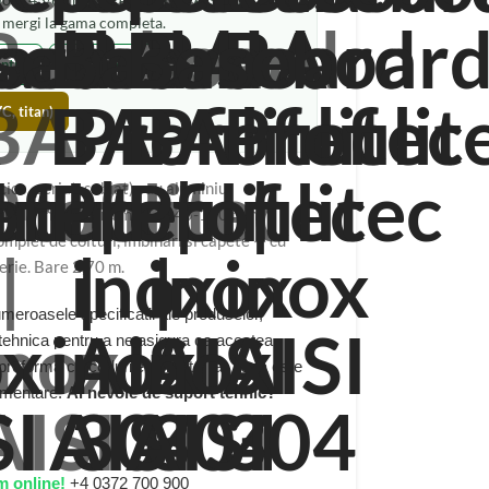
l doar 45/60 mm). Pentru
inox AISI 304, titan,
, mergi la gama completa.
ntiu
Auriu periat
C, titan)
cios, periat, sablat) sau aluminiu
riu, alb mat, negru mat), B 45-100 mm,
mplet de colturi, imbinari si capete — cu
lerie. Bare 2,70 m.
eroasele specificatii ale produselor,
 tehnica pentru a ne asigura ca acestea
 proforma cu codurile corecte, iar daca este
limentare.
Ai nevoie de suport tehnic?
m online!
+4 0372 700 900