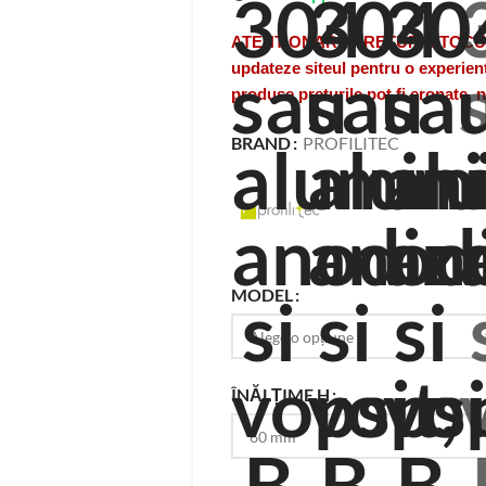
ATENTIONARE PRETURI/STOCURI A
updateze siteul pentru o experient
produse preturile pot fi eronate,
BRAND
PROFILITEC
MODEL
ÎNĂLȚIME H