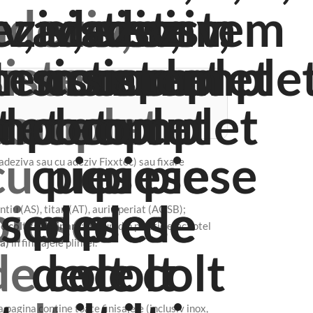
oadeziva sau cu adeziv Fixxtec) sau fixare
ntiu (AS), titan (AT), auriu periat (AOSB);
e colt si imbinare
: colturi din plastic efect otel
a)
in finisajele plintei.
a pagina contine toate finisajele (inclusiv inox,