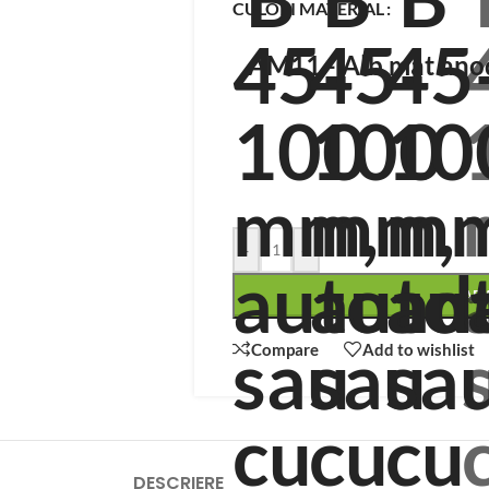
CULORI MATERIAL
AM11 - Alb mat ano
-
+
AD
Compare
Add to wishlist
DESCRIERE