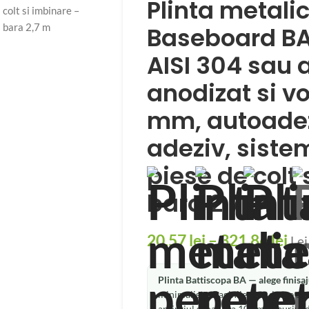
Plinta metali
Baseboard BA P
AISI 304 sau 
anodizat si v
mm, autoadez
adeziv, siste
piese de colt 
bara 2,7 m
20,57
lei
–
321,86
lei
Lei
Plinta Battiscopa BA — alege finisaj
minimalista. Paginile pe culoare su