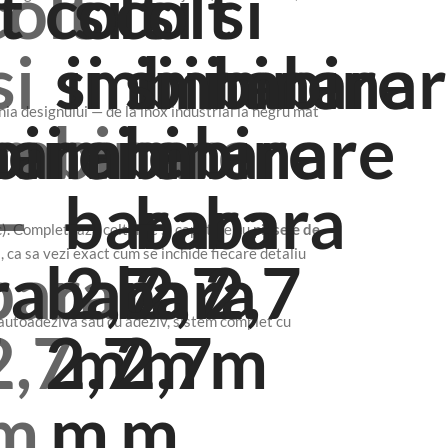
inia designului — de la inox industrial la negru mat
c). Completeaza colturile si capetele cu
piesele de
l, ca sa vezi exact cum se inchide fiecare detaliu