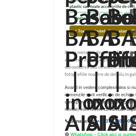
argintiul si pana la 100 mm, auriu
plastic sau toate accesoriile de colt
Negru mat
Alb mat
Argi
✓ Toate variantele (inox, alama, PV
Plinta metalica din inox AISI 304 (lu
anodizat/vopsit (argintiu, titan, au
autoadeziva sau cu adeziv. Sistem co
fotografiile noastre de detaliu in ga
Avand in vedere complexitatea si num
comenzile sunt verificate de echipa
corespund cerintelor dvs. Veti primi
nevoie, vom reveni cu intrebari sup
📞 Suna acum:
+4 0372 700 900
🟢
WhatsApp – Click aici si sunte