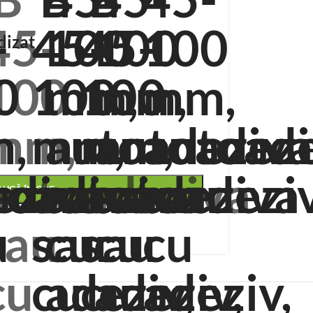
dizat
AUGĂ ÎN COȘ