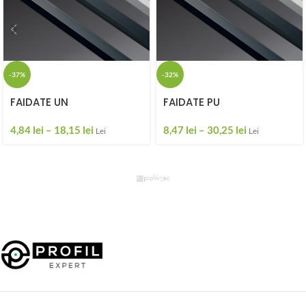
-37%
-32%
FAIDATE UN
FAIDATE PU
4,84
lei
–
18,15
lei
8,47
lei
–
30,25
lei
Lei
Lei