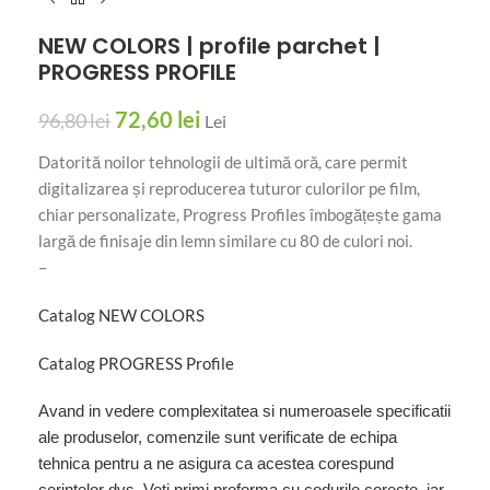
NEW COLORS | profile parchet |
PROGRESS PROFILE
72,60
lei
96,80
lei
Lei
Datorită noilor tehnologii de ultimă oră, care permit
digitalizarea și reproducerea tuturor culorilor pe film,
chiar personalizate, Progress Profiles îmbogățește gama
largă de finisaje din lemn similare cu 80 de culori noi.
–
Catalog NEW COLORS
Catalog PROGRESS Profile
Avand in vedere complexitatea si numeroasele specificatii
ale produselor, comenzile sunt verificate de echipa
tehnica pentru a ne asigura ca acestea corespund
cerintelor dvs. Veti primi proforma cu codurile corecte, iar