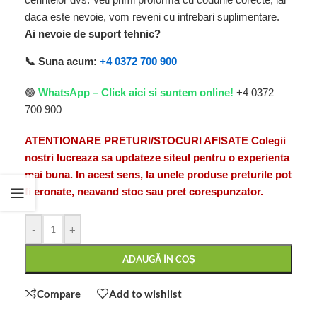
daca este nevoie, vom reveni cu intrebari suplimentare.
Ai nevoie de suport tehnic?
📞 Suna acum:
+4 0372 700 900
🟢
WhatsApp – Click aici si suntem online!
+4 0372
700 900
ATENTIONARE PRETURI/STOCURI AFISATE Colegii
nostri lucreaza sa updateze siteul pentru o experienta
mai buna. In acest sens, la unele produse preturile pot
fi eronate, neavand stoc sau pret corespunzator.
-
+
ADAUGĂ ÎN COȘ
Compare
Add to wishlist