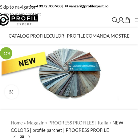
📞 +4 0372 700 900
|
✉︎
vanzari@profilexpert.ro
Skip to navigation
Skip to main content
CATALOG PROFILE
CULORI PROFILE
COMANDA MOSTRE
-25%
Click to enlarge
Home
»
Magazin
»
PROGRESS PROFILES | Italia
»
NEW
COLORS | profile parchet | PROGRESS PROFILE