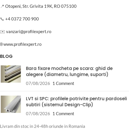
📍
Otopeni, Str. Grivita 19K, RO 075100
📞
+4 0372 700 900
✉️
vanzari@profilexpert.ro
🌐
www.profilexpert.ro
BLOG
Bara fixare mocheta pe scara: ghid de
alegere (diametru, lungime, suporti)
07/08/2026
1 Comment
LVT si SPC: profilele potrivite pentru pardoseli
subtiri (sistemul Design-Clip)
07/08/2026
1 Comment
Livram din stoc in 24-48h oriunde in Romania