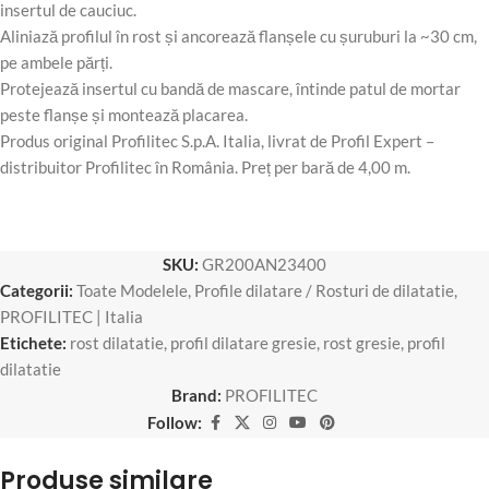
insertul de cauciuc.
Aliniază profilul în rost și ancorează flanșele cu șuruburi la ~30 cm,
pe ambele părți.
Protejează insertul cu bandă de mascare, întinde patul de mortar
peste flanșe și montează placarea.
Produs original Profilitec S.p.A. Italia, livrat de Profil Expert –
distribuitor Profilitec în România. Preț per bară de 4,00 m.
SKU:
GR200AN23400
Categorii:
Toate Modelele
,
Profile dilatare / Rosturi de dilatatie
,
PROFILITEC | Italia
Etichete:
rost dilatatie
,
profil dilatare gresie
,
rost gresie
,
profil
dilatatie
Brand:
PROFILITEC
Follow:
Produse similare