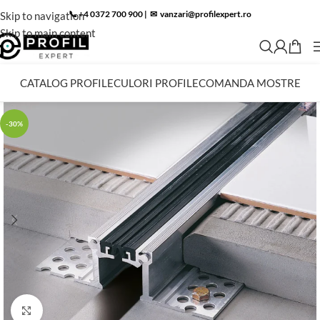
📞 +4 0372 700 900
|
✉︎
vanzari@profilexpert.ro
Skip to navigation
Skip to main content
CATALOG PROFILE
CULORI PROFILE
COMANDA MOSTRE
-30%
Click to enlarge