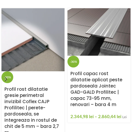
-30%
Profil capac rost
-30%
dilatatie aplicat peste
pardoseala Jointec
Profil rost dilatatie
GAD-GALD Profilitec |
gresie perimetral
capac 73-95 mm,
invizibil Coflex CAJP
renovari – bara 4 m
Profilitec | perete-
pardoseala, se
2.344,98
lei
–
2.860,44
lei
Lei
integreaza in rostul de
chit de 5 mm – bara 2,7