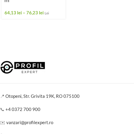
m
64,13
lei
–
76,23
lei
Lei
📍
Otopeni, Str. Grivita 19K, RO 075100
📞
+4 0372 700 900
✉️
vanzari@profilexpert.ro