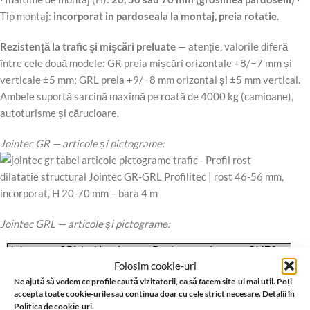
Tip montaj:
incorporat in pardoseala la montaj, preia rotatie
.
Rezistență la trafic și mișcări preluate
— atenție, valorile diferă
între cele două modele: GR preia mișcări orizontale +8/−7 mm și
verticale ±5 mm; GRL preia +9/−8 mm orizontal și ±5 mm vertical.
Ambele suportă sarcină maximă pe roată de 4000 kg (camioane),
autoturisme și cărucioare.
Jointec GR — articole și pictograme:
Jointec GRL — articole și pictograme:
Folosim cookie-uri
Ne ajută să vedem ce profile caută vizitatorii, ca să facem site-ul mai util. Poți
accepta toate cookie-urile sau continua doar cu cele strict necesare. Detalii în
Politica de cookie-uri.