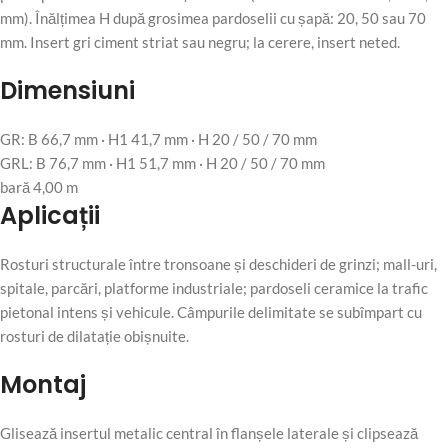
mm). Înălțimea H după grosimea pardoselii cu șapă: 20, 50 sau 70
mm. Insert gri ciment striat sau negru; la cerere, insert neted.
Dimensiuni
GR: B 66,7 mm · H1 41,7 mm · H 20 / 50 / 70 mm
GRL: B 76,7 mm · H1 51,7 mm · H 20 / 50 / 70 mm
bară 4,00 m
Aplicații
Rosturi structurale între tronsoane și deschideri de grinzi; mall-uri,
spitale, parcări, platforme industriale; pardoseli ceramice la trafic
pietonal intens și vehicule. Câmpurile delimitate se subîmpart cu
rosturi de dilatație obișnuite.
Montaj
Glisează insertul metalic central în flanșele laterale și clipsează