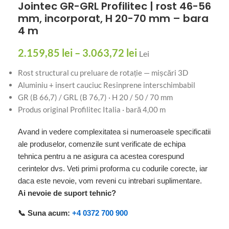
Jointec GR-GRL Profilitec | rost 46-56
mm, incorporat, H 20-70 mm – bara
4 m
2.159,85
lei
–
3.063,72
lei
Lei
Rost structural cu preluare de rotație — mișcări 3D
Aluminiu + insert cauciuc Resinprene interschimbabil
GR (B 66,7) / GRL (B 76,7) · H 20 / 50 / 70 mm
Produs original Profilitec Italia · bară 4,00 m
Avand in vedere complexitatea si numeroasele specificatii
ale produselor, comenzile sunt verificate de echipa
tehnica pentru a ne asigura ca acestea corespund
cerintelor dvs. Veti primi proforma cu codurile corecte, iar
daca este nevoie, vom reveni cu intrebari suplimentare.
Ai nevoie de suport tehnic?
📞 Suna acum:
+4 0372 700 900