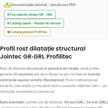
Documentație tehnică – descărcare PDF
⬇️ Fisa colectie Jointec GR – GRL
⬇️ Catalog capitol – Rosturi de miscare
📖 Catalog general Profilitec
Profil rost dilatație structural
Jointec GR‑GRL Profilitec
Rost de dilatație
structural cu preluare de rotație
: două profile
gemene din
aluminiu
ale căror flanșe se pot roti față de
insertul
central de cauciuc sintetic (Resinprene)
. Preia tridimensional
tasările, contracțiile și mișcările dintre corpurile clădirilor mari — pe
verticală, orizontală și transversal.
Date esentiale:
Latime rost de dilatatie:
46 mm (GR) / 56 mm (GRL)
· Inaltime de montaj (H):
20, 50 sau 70 mm (grosimea pardoselii)
·