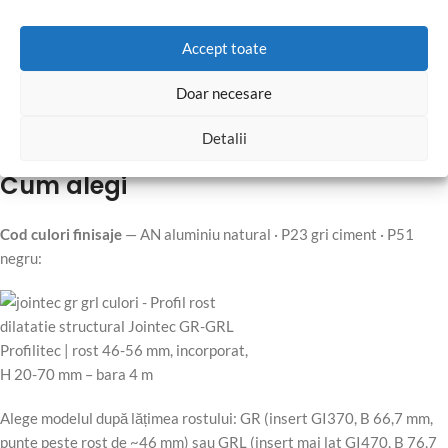
Accept toate
Doar necesare
Detalii
Cum alegi
Cod culori finisaje
— AN aluminiu natural · P23 gri ciment · P51
negru:
Alege modelul după lățimea rostului: GR (insert GI370, B 66,7 mm,
punte peste rost de ~46 mm) sau GRL (insert mai lat GI470, B 76,7