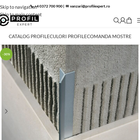
📞 +4 0372 700 900
|
✉︎
vanzari@profilexpert.ro
Skip to navigation
Skip to main content
CATALOG PROFILE
CULORI PROFILE
COMANDA MOSTRE
-30%