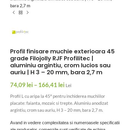
bara 2,7 m
Profil finisare muchie exterioara 45
grade Filojolly RJF Profilitec |
aluminiu argintiu, crom lucios sau
auriu | H 3 – 20 mm, bara 2,7 m
74,09
lei
–
166,41
lei
Lei
Profil L cu aripa la 45° pentru inchiderea muchiilor
placate: faianta, mozaic si trepte. Aluminiu anodizat
argintiu, crom sau auriu, H 3 – 20 mm, bara 2,7 m.
Avand in vedere complexitatea si numeroasele specificatii
ale produselor, comenzile sunt verificate de echipa