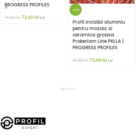
PROGRESS PROFILES
-25%
72,60
lei
96,80
lei
Lei
Profil invizibil aluminiu
pentru mozaic si
ceramica groasa
Prokerlam Line PKLLA |
PROGRESS PROFILES
72,60
lei
96,80
lei
Lei