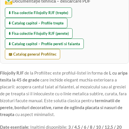
Documentație tehnică – descărcare PDF
⬇️ Fisa colectie Filojolly RJF (trepte)
⬇️ Catalog capitol – Profile trepte
⬇️ Fisa colectie Filojolly RJF (perete)
⬇️ Catalog capitol – Profile pereti si faianta
📖 Catalog general Profilitec
Filojolly RJF
de la Profilitec este profilul-listel in forma de
L cu aripa
tesita la 45 de grade
care inchide elegant muchia exterioara a
placarii: acopera cantul taiat al faiantei, al mozaicului sau al gresiei
de pe treapta si il inlocuieste cu o linie metalica subtire, curata, fara
bizoturi facute manual. Este solutia clasica pentru
terminatii de
perete, borduri decorative, rame de oglinda placata si nasuri de
treapta
cu aspect minimalist.
Date esentiale:
Inaltimi disponibile:
3 / 4,5 / 6 / 8 / 10 / 12,5 / 20