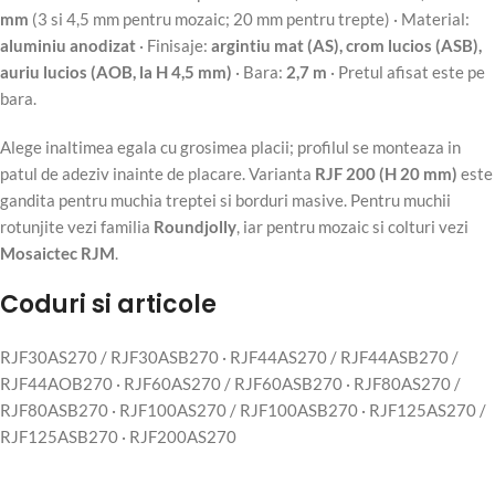
mm
(3 si 4,5 mm pentru mozaic; 20 mm pentru trepte) · Material:
aluminiu anodizat
· Finisaje:
argintiu mat (AS), crom lucios (ASB),
auriu lucios (AOB, la H 4,5 mm)
· Bara:
2,7 m
· Pretul afisat este pe
bara.
Alege inaltimea egala cu grosimea placii; profilul se monteaza in
patul de adeziv inainte de placare. Varianta
RJF 200 (H 20 mm)
este
gandita pentru muchia treptei si borduri masive. Pentru muchii
rotunjite vezi familia
Roundjolly
, iar pentru mozaic si colturi vezi
Mosaictec RJM
.
Coduri si articole
RJF30AS270 / RJF30ASB270 · RJF44AS270 / RJF44ASB270 /
RJF44AOB270 · RJF60AS270 / RJF60ASB270 · RJF80AS270 /
RJF80ASB270 · RJF100AS270 / RJF100ASB270 · RJF125AS270 /
RJF125ASB270 · RJF200AS270