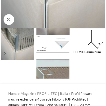
Click to enlarge
Home
»
Magazin
»
PROFILITEC | Italia
»
Profil finisare
muchie exterioara 45 grade Filojolly RJF Profilitec |
aluminiu argintiu, crom lucios sau auriu | H 3 – 20 mm,