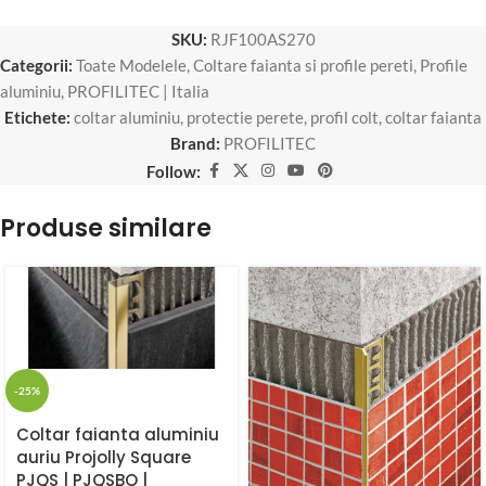
SKU:
RJF100AS270
Categorii:
Toate Modelele
,
Coltare faianta si profile pereti
,
Profile
aluminiu
,
PROFILITEC | Italia
Etichete:
coltar aluminiu
,
protectie perete
,
profil colt
,
coltar faianta
Brand:
PROFILITEC
Follow:
Produse similare
-25%
Coltar faianta aluminiu
auriu Projolly Square
PJQS | PJQSBO |