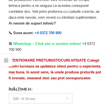
tehnica pentru a ne asigura ca acestea corespund
cerintelor dvs. Veti primi proforma cu codurile corecte, iar
daca este nevoie, vom reveni cu intrebari suplimentare.
Ai nevoie de suport tehnic?
📞 Suna acum:
+4 0372 700 900
🟢
WhatsApp – Click aici si suntem online!
+4 0372
700 900
ATENTIONARE PRETURI/STOCURI AFISATE Colegii
nostri lucreaza sa updateze siteul pentru o experienta
mai buna. In acest sens, la unele produse preturile pot
fi eronate, neavand stoc sau pret corespunzator.
ÎNĂLȚIME H