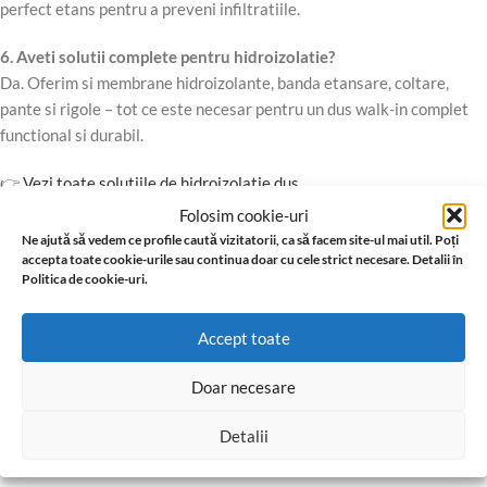
perfect etans pentru a preveni infiltratiile.
6. Aveti solutii complete pentru hidroizolatie?
Da. Oferim si membrane hidroizolante, banda etansare, coltare,
pante si rigole – tot ce este necesar pentru un dus walk-in complet
functional si durabil.
👉
Vezi toate solutiile de hidroizolatie dus
Folosim cookie-uri
🔸 Combinatii recomandate cu gresie
Ne ajută să vedem ce profile caută vizitatorii, ca să facem site-ul mai util. Poți
accepta toate cookie-urile sau continua doar cu cele strict necesare. Detalii în
premium
Politica de cookie-uri.
Pentru un rezultat final de top, iti recomandam sa folosesti profilele
Accept toate
noastre in combinatie cu
placi ceramice calitative
, antiderapante si
rezistente la apa.
Doar necesare
👉 Vezi recomandari de gresie pentru dus la
www.gresiepremium.ro
Detalii
🔸 Concluzie