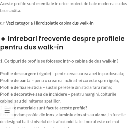
Aceste profile sunt
esentiale
in orice proiect de baie moderna cu dus
fara cadita.
👉
Vezi categoria Hidroizolatie cabina dus walk-in
🔸 Intrebari frecvente despre profilele
pentru dus walk-in
1. Ce tipuri de profile se folosesc intr-o cabina de dus walk-in?
Profile de scurgere (rigole)
– pentru evacuarea apei in pardoseala;
Profile de panta
– pentru crearea inclinatiei corecte spre rigola;
Profile de fixare sticla
– sustin peretele din sticla fara rama;
Profile decorative sau de inchidere
– pentru margini, colturile
cabinei sau delimitarea spatiilor.
2. Din ce materiale sunt facute aceste profile?
Recomandam profile din
inox
,
aluminiu eloxat
sau
alama
, in functie
de designul baii si nivelul de trafic/umiditate. Inoxul este cel mai