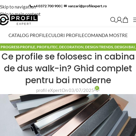
📞 +4 0372 700 900
|
✉︎
vanzari@profilexpert.ro
Skip to navigation
Skip to main content
CATALOG PROFILE
CULORI PROFILE
COMANDA MOSTRE
PROGRESS PROFILE
,
PROFILITEC
,
DECORATION
,
DESIGN TRENDS
,
DESIGN BAI
,
Ce profile se folosesc in cabina
MODELE BAI
,
BLOG
de dus walk-in? Ghid complet
pentru bai moderne
0
profil eXpert
On 03/07/2025