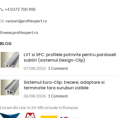
📞
+4 0372 700 900
✉️
vanzari@profilexpert.ro
🌐
www.profilexpert.ro
BLOG
LVT si SPC: profilele potrivite pentru pardoseli
subtiri (sistemul Design-Clip)
07/08/2026
1 Comment
Sistemul Euro-Clip: trecere, adaptare si
terminatie fara suruburi vizibile
06/08/2026
1 Comment
Livram din stoc in 24-48h oriunde in Romania