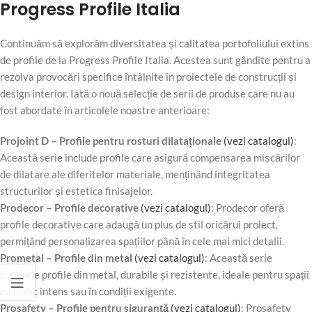
Progress Profile Italia
Continuăm să explorăm diversitatea și calitatea portofoliului extins
de profile de la Progress Profile Italia. Acestea sunt gândite pentru a
rezolva provocări specifice întâlnite în proiectele de construcții și
design interior. Iată o nouă selecție de serii de produse care nu au
fost abordate în articolele noastre anterioare:
Projoint D – Profile pentru rosturi dilataționale
(vezi catalogul)
:
Această serie include profile care asigură compensarea mișcărilor
de dilatare ale diferitelor materiale, menținând integritatea
structurilor și estetica finisajelor.
Prodecor – Profile decorative
(vezi catalogul)
: Prodecor oferă
profile decorative care adaugă un plus de stil oricărui proiect,
permițând personalizarea spațiilor până în cele mai mici detalii.
Prometal – Profile din metal
(vezi catalogul)
: Această serie
cuprinde profile din metal, durabile și rezistente, ideale pentru spații
cu trafic intens sau în condiții exigente.
Prosafety – Profile pentru siguranță
(vezi catalogul)
: Prosafety