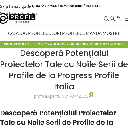
📞 +4 0372 700 900
|
✉︎
vanzari@profilexpert.ro
Skip to navigation
Skip to main content
CATALOG PROFILE
CULORI PROFILE
COMANDA MOSTRE
PROGRESS PROFILE
,
DECORATION
,
DESIGN TRENDS
,
DESIGN BAI
,
MODELE
Descoperă Potențialul
BAI
,
BLOG
Proiectelor Tale cu Noile Serii de
Profile de la Progress Profile
Italia
0
profil eXpert
On 09/07/2023
Descoperă Potențialul Proiectelor
Tale cu Noile Serii de Profile de la