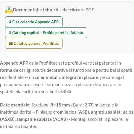
Documentație tehnică – descărcare PDF
⬇️ Fisa colectie Appendo APP
⬇️ Catalog capitol – Profile pereti si faianta
📖 Catalog general Profilitec
Appendo APP
de la Profilitec este profilul vertical patentat
in
forma de carlig
: solutie decorativa si functionala pentru bai si spatii
rezidentiale — un
cuier metalic integrat in placare
, pe care agati
prosoape sau accesorii. Se monteaza cu placute de ancorare in
spatele placarii, fara suruburi vizibile.
Date esentiale:
Sectiune:
8×15 mm
· Bara:
2,70 m
(se taie la
inaltimea dorita) · Finisaje:
crom lucios (ASB), argintiu sablat lucios
(ASXB), sampanie sablata (ACXB)
· Montaj: ancorat in placare, la
instalarea faiantei.