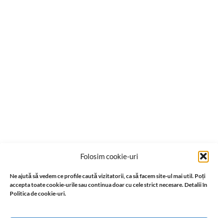
Folosim cookie-uri
Ne ajută să vedem ce profile caută vizitatorii, ca să facem site-ul mai util. Poți
accepta toate cookie-urile sau continua doar cu cele strict necesare. Detalii în
Politica de cookie-uri.