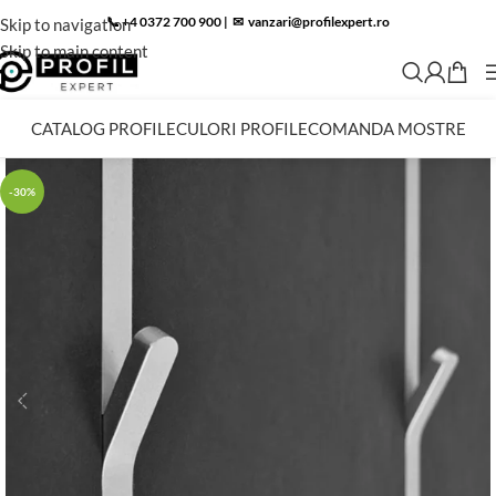
📞 +4 0372 700 900
|
✉︎
vanzari@profilexpert.ro
Skip to navigation
Skip to main content
CATALOG PROFILE
CULORI PROFILE
COMANDA MOSTRE
-30%