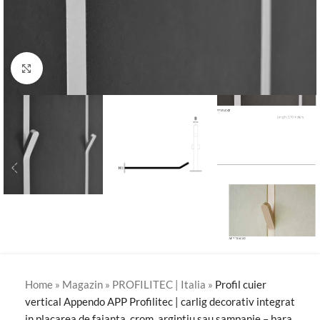
Click to enlarge
Home
»
Magazin
»
PROFILITEC | Italia
»
Profil cuier
vertical Appendo APP Profilitec | carlig decorativ integrat
in placarea de faianta, crom, argintiu sau sampanie – bara