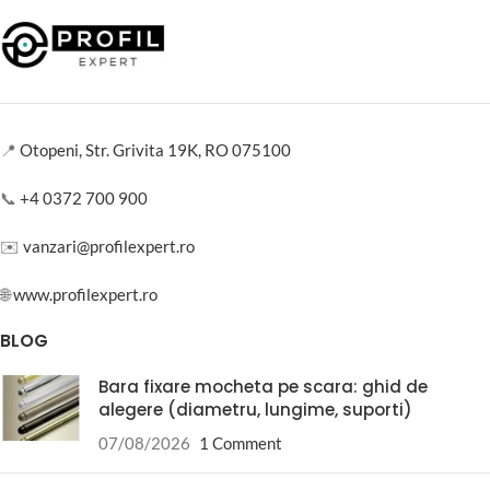
📍
Otopeni, Str. Grivita 19K, RO 075100
📞
+4 0372 700 900
✉️
vanzari@profilexpert.ro
🌐
www.profilexpert.ro
BLOG
Bara fixare mocheta pe scara: ghid de
alegere (diametru, lungime, suporti)
07/08/2026
1 Comment