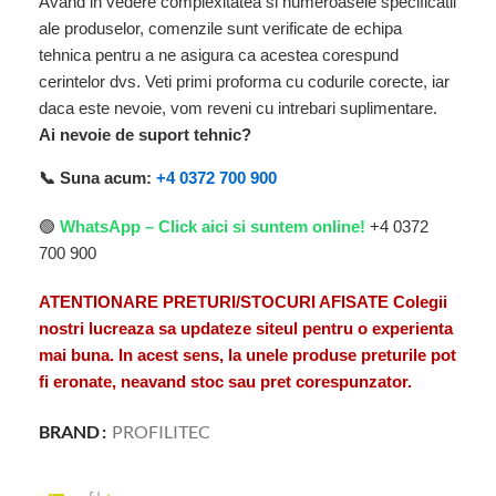
Avand in vedere complexitatea si numeroasele specificatii
ale produselor, comenzile sunt verificate de echipa
tehnica pentru a ne asigura ca acestea corespund
cerintelor dvs. Veti primi proforma cu codurile corecte, iar
daca este nevoie, vom reveni cu intrebari suplimentare.
Ai nevoie de suport tehnic?
📞 Suna acum:
+4 0372 700 900
🟢
WhatsApp – Click aici si suntem online!
+4 0372
700 900
ATENTIONARE PRETURI/STOCURI AFISATE Colegii
nostri lucreaza sa updateze siteul pentru o experienta
mai buna. In acest sens, la unele produse preturile pot
fi eronate, neavand stoc sau pret corespunzator.
BRAND
PROFILITEC