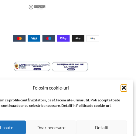
Folosim cookie-uri
m ce profile caută vizitatorii, ca să facem site-ul mai util. Poți accepta toate
 continua doar cu cele strict necesare. Detalii în Politica de cookie-uri.
ele tehnice, este proprietatea sau este utilizat cu
t toate
Doar necesare
Detalii
rțială, în orice formă, fără acordul prealabil scris