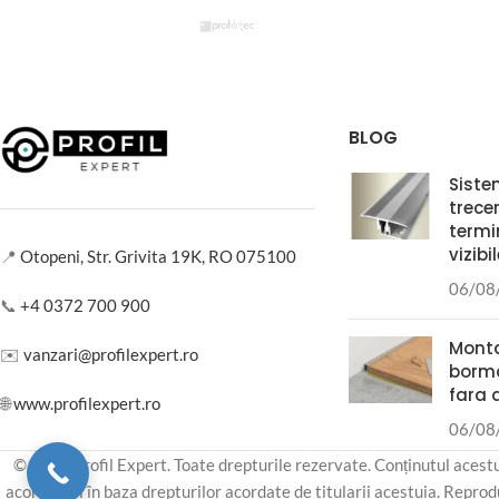
BLOG
Siste
trece
termi
vizibi
📍
Otopeni, Str. Grivita 19K, RO 075100
06/08
📞
+4 0372 700 900
Monta
✉️
vanzari@profilexpert.ro
borma
fara 
🌐
www.profilexpert.ro
06/08
© 2026 Profil Expert. Toate drepturile rezervate. Conținutul acestui 
acordul ori în baza drepturilor acordate de titularii acestuia. Reprodu