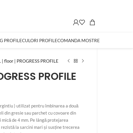
G PROFILE
CULORI PROFILE
COMANDA MOSTRE
| floor | PROGRESS PROFILE
ROGRESS PROFILE
gintiu ) utilizat pentru îmbinarea a două
eli din gresie sau parchet cu covoare din
ai mică de 4 mm. Pe lângă protejarea
rezistă la sarcini mari și susține trecerea