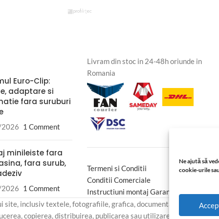
Livram din stoc in 24-48h oriunde in
Romania
mul Euro-Clip:
re, adaptare si
natie fara suruburi
le
/2026
1 Comment
j minileiste fara
Ne ajută să vede
sina, fara surub,
Termeni si Conditii
cookie-urile sau
adeziv
Conditii Comerciale
/2026
1 Comment
Instructiuni montaj Garantie
site, inclusiv textele, fotografiile, grafica, documentația și material
Accep
cerea, copierea, distribuirea, publicarea sau utilizarea integrală ori pa