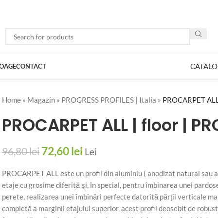
CATALO
LOAGE
CONTACT
Home
»
Magazin
»
PROGRESS PROFILES | Italia
»
PROCARPET ALL 
PROCARPET ALL | floor | P
72,60
lei
96,80
lei
Lei
PROCARPET ALL este un profil din aluminiu ( anodizat natural sau ar
etaje cu grosime diferită și, în special, pentru îmbinarea unei pardos
perete, realizarea unei îmbinări perfecte datorită părții verticale m
completă a marginii etajului superior, acest profil deosebit de robust 