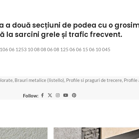
a a două secțiuni de podea cu o grosime
la sarcini grele și trafic frecvent.
06 06 1253 10 08 08 06 08 125 06 06 15 06 10 045
olorate
,
Brauri metalice (listello)
,
Profile si praguri de trecere
,
Profile
Follow: