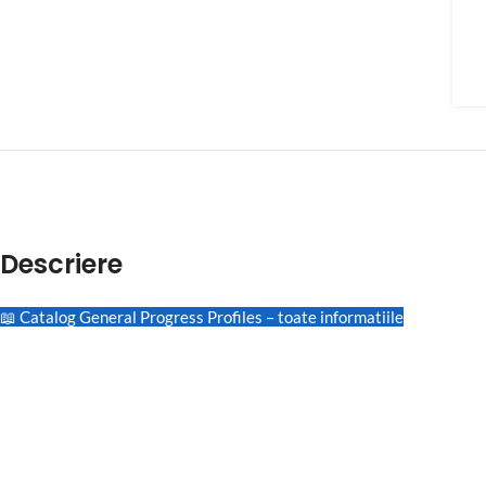
Descriere
📖 Catalog General Progress Profiles – toate informatiile