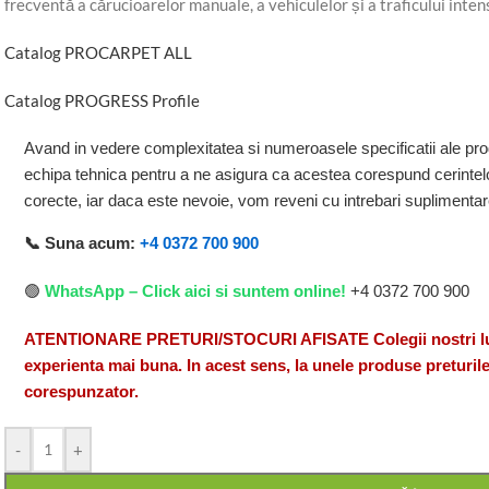
frecventă a cărucioarelor manuale, a vehiculelor și a traficului inten
Catalog PROCARPET ALL
Catalog PROGRESS Profile
Avand in vedere complexitatea si numeroasele specificatii ale pro
echipa tehnica pentru a ne asigura ca acestea corespund cerintelo
corecte, iar daca este nevoie, vom reveni cu intrebari suplimenta
📞 Suna acum:
+4 0372 700 900
🟢
WhatsApp – Click aici si suntem online!
+4 0372 700 900
ATENTIONARE PRETURI/STOCURI AFISATE Colegii nostri lucr
experienta mai buna. In acest sens, la unele produse preturile
corespunzator.
-
+