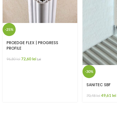
-25%
PROEDGE FLEX | PROGRESS
PROFILE
72,60
lei
96,80
lei
Lei
-30%
SANITEC SBF
49,61
lei
70,48
lei