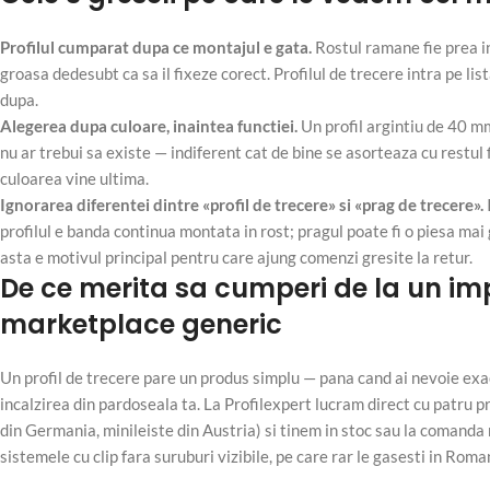
Profilul cumparat dupa ce montajul e gata.
Rostul ramane fie prea in
groasa dedesubt ca sa il fixeze corect. Profilul de trecere intra pe lis
dupa.
Alegerea dupa culoare, inaintea functiei.
Un profil argintiu de 40 mm
nu ar trebui sa existe — indiferent cat de bine se asorteaza cu restul fi
culoarea vine ultima.
Ignorarea diferentei dintre «profil de trecere» si «prag de trecere».
profilul e banda continua montata in rost; pragul poate fi o piesa ma
asta e motivul principal pentru care ajung comenzi gresite la retur.
De ce merita sa cumperi de la un imp
marketplace generic
Un profil de trecere pare un produs simplu — pana cand ai nevoie ex
incalzirea din pardoseala ta. La Profilexpert lucram direct cu patru pr
din Germania, minileiste din Austria) si tinem in stoc sau la comanda r
sistemele cu clip fara suruburi vizibile, pe care rar le gasesti in Roma