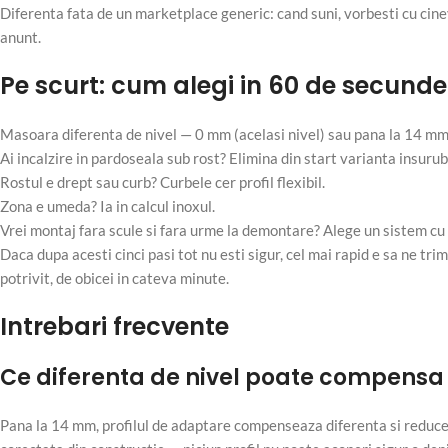
Diferenta fata de un marketplace generic: cand suni, vorbesti cu cinev
anunt.
Pe scurt: cum alegi in 60 de secunde
Masoara diferenta de nivel — 0 mm (acelasi nivel) sau pana la 14 mm
Ai incalzire in pardoseala sub rost? Elimina din start varianta insurub
Rostul e drept sau curb? Curbele cer profil flexibil.
Zona e umeda? Ia in calcul inoxul.
Vrei montaj fara scule si fara urme la demontare? Alege un sistem cu 
Daca dupa acesti cinci pasi tot nu esti sigur, cel mai rapid e sa ne tr
potrivit, de obicei in cateva minute.
Intrebari frecvente
Ce diferenta de nivel poate compensa u
Pana la 14 mm, profilul de adaptare compenseaza diferenta si reduce 