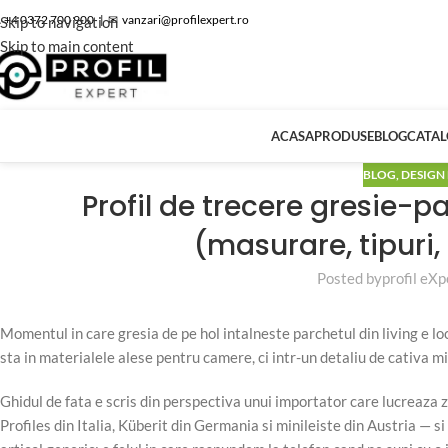
 +4 0372 700 900
|
✉
vanzari@profilexpert.ro
Skip to navigation
Skip to main content
ACASA
PRODUSE
BLOG
CATA
BLOG
,
DESIGN 
Profil de trecere gresie-p
(masurare, tipuri,
Posted by
profil eXp
Momentul in care gresia de pe hol intalneste parchetul din living e lo
sta in materialele alese pentru camere, ci intr-un detaliu de cativa mil
Ghidul de fata e scris din perspectiva unui importator care lucreaza z
Profiles din Italia, Küberit din Germania si minileiste din Austria — s