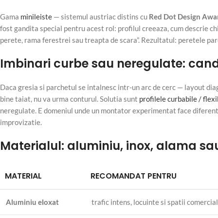
Gama
minileiste
— sistemul austriac distins cu
Red Dot Design Awar
fost gandita special pentru acest rol: profilul creeaza, cum descrie chi
perete, rama ferestrei sau treapta de scara”. Rezultatul: peretele par
Imbinari curbe sau neregulate: cand
Daca gresia si parchetul se intalnesc intr-un arc de cerc — layout dia
bine taiat, nu va urma conturul. Solutia sunt
profilele curbabile / flexi
neregulate. E domeniul unde un montator experimentat face diferenta 
improvizatie.
Materialul: aluminiu, inox, alama s
MATERIAL
RECOMANDAT PENTRU
Aluminiu eloxat
trafic intens, locuinte si spatii comercia