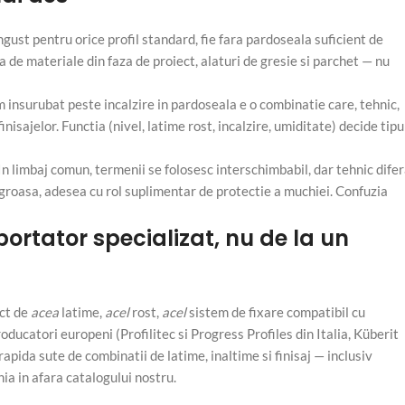
gust pentru orice profil standard, fie fara pardoseala suficient de
ta de materiale din faza de proiect, alaturi de gresie si parchet — nu
 insurubat peste incalzire in pardoseala e o combinatie care, tehnic,
nisajelor. Functia (nivel, latime rost, incalzire, umiditate) decide tipu
In limbaj comun, termenii se folosesc interschimbabil, dar tehnic difer
i groasa, adesea cu rol suplimentar de protectie a muchiei. Confuzia
ortator specializat, nu de la un
act de
acea
latime,
acel
rost,
acel
sistem de fixare compatibil cu
oducatori europeni (Profilitec si Progress Profiles din Italia, Küberit
apida sute de combinatii de latime, inaltime si finisaj — inclusiv
nia in afara catalogului nostru.