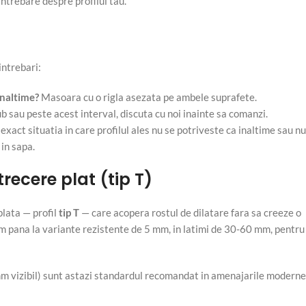
intrebare despre profilul tau.
intrebari:
inaltime?
Masoara cu o rigla asezata pe ambele suprafete.
 sau peste acest interval, discuta cu noi inainte sa comanzi.
xact situatia in care profilul ales nu se potriveste ca inaltime sau nu
 in sapa.
trecere plat (tip T)
plata — profil
tip T
— care acopera rostul de dilatare fara sa creeze o
m pana la variante rezistente de 5 mm, in latimi de 30-60 mm, pentru
6 mm vizibil) sunt astazi standardul recomandat in amenajarile moderne