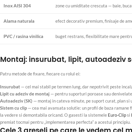
Inox AISI 304
zone cu umiditate crescuta — baie, bucat
Alama naturala
efect decorativ premium, finisaje de ame
PVC / rasina vinilica
buget restrans, flexibilitate mare pentru
Montaj: insurubat, lipit, autoadeziv 
Patru metode de fixare, fiecare cu rolul ei:
Insurubat
— cel mai stabil pe termen lung, dar nepotrivit peste incalz
Lipit cu adeziv de montaj
— pentru suporturi poroase sau denivelate,
Autoadeziv (SK)
— montaj in cateva minute, pe suport curat, plan si 
Sistem cu clip
— cea mai avansata solutie: un profil de baza ramane fix
la vedere si demontabila oricand. O gasesti la sistemele
Euro-Clip
si
premiat tocmai pentru „implementarea perfecta” a acestui principiu.
Cele 3 greseli pe care le vedem cel 