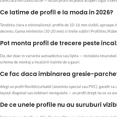
corectata din constructie — niciun profil nu poate acoperi sigur o den
Ce latime de profil e la moda in 2026?
Tendinta clara e minimalismul: profile de 10-16 mm vizibil, aproape i
deceniu. Gama minileiste (10-20 mm) si liniile subtiri Profilitec/Kübe
Pot monta profil de trecere peste incal
Da, dar doar in varianta autoadeziva sau lipita — niciodata insurubat
schema de montaj a incalzirii inainte de a gauri.
Ce fac daca imbinarea gresie-parchet
Alegi un profil flexibil/curbabil (aluminiu special sau PVC), gandit sa
layout diagonal sau imbinari neregulate — un profil drept nu se va as
De ce unele profile nu au suruburi vizib