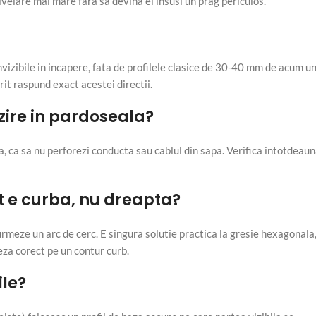
ivelare mai mare fara sa devina el insusi un prag periculos.
nvizibile in incapere, fata de profilele clasice de 30-40 mm de acum u
rit raspund exact acestei directii.
zire in pardoseala?
a, ca sa nu perforezi conducta sau cablul din sapa. Verifica intotdeau
 e curba, nu dreapta?
 urmeze un arc de cerc. E singura solutie practica la gresie hexagonala
eza corect pe un contur curb.
ile?