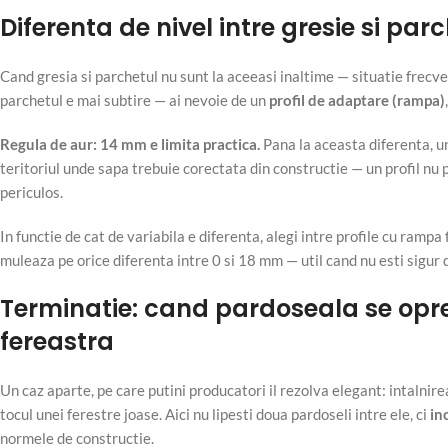
Diferenta de nivel intre gresie si par
Cand gresia si parchetul nu sunt la aceeasi inaltime — situatie frecv
parchetul e mai subtire — ai nevoie de un
profil de adaptare (rampa)
Regula de aur: 14 mm e limita practica.
Pana la aceasta diferenta, un
teritoriul unde sapa trebuie corectata din constructie — un profil nu
periculos.
In functie de cat de variabila e diferenta, alegi intre profile cu rampa f
muleaza pe orice diferenta intre 0 si 18 mm — util cand nu esti sigur 
Terminatie: cand pardoseala se opre
fereastra
Un caz aparte, pe care putini producatori il rezolva elegant: intalnire
tocul unei ferestre joase. Aici nu lipesti doua pardoseli intre ele, ci
in
normele de constructie.