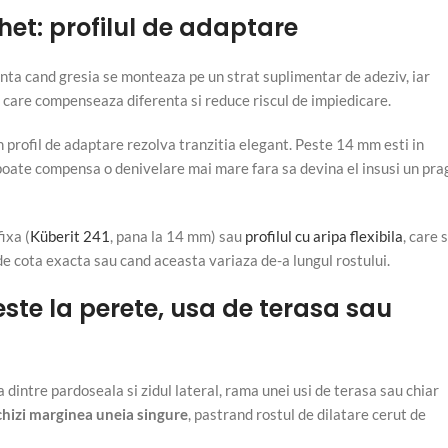
chet: profilul de adaptare
enta cand gresia se monteaza pe un strat suplimentar de adeziv, iar
, care compenseaza diferenta si reduce riscul de impiedicare.
 profil de adaptare rezolva tranzitia elegant. Peste 14 mm esti in
 poate compensa o denivelare mai mare fara sa devina el insusi un pra
ixa (
Küberit 241
, pana la 14 mm) sau
profilul cu aripa flexibila
, care 
de cota exacta sau cand aceasta variaza de-a lungul rostului.
ste la perete, usa de terasa sau
a dintre pardoseala si zidul lateral, rama unei usi de terasa sau chiar
chizi marginea uneia singure
, pastrand rostul de dilatare cerut de