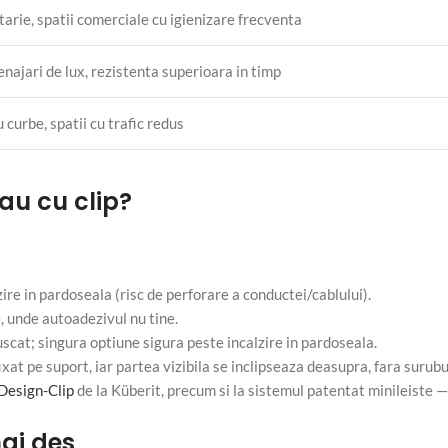
arie, spatii comerciale cu igienizare frecventa
najari de lux, rezistenta superioara in timp
 curbe, spatii cu trafic redus
sau cu clip?
ire in pardoseala (risc de perforare a conductei/cablului).
 unde autoadezivul nu tine.
uscat; singura optiune sigura peste incalzire in pardoseala.
at pe suport, iar partea vizibila se inclipseaza deasupra, fara surubu
Design-Clip
de la Küberit, precum si la sistemul patentat minileiste —
mai des