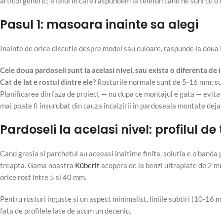
articol generic; e felul in care raspundem la telefon cand ne suni cu o 
Pasul 1: masoara inainte sa alegi
Inainte de orice discutie despre model sau culoare, raspunde la doua 
Cele doua pardoseli sunt la acelasi nivel, sau exista o diferenta de 
Cat de lat e rostul dintre ele?
Rosturile normale sunt de 5-16 mm; sub
Planificarea din faza de proiect — nu dupa ce montajul e gata — evita e
mai poate fi insurubat din cauza incalzirii in pardoseala montate deja
Pardoseli la acelasi nivel: profilul de 
Cand gresia si parchetul au aceeasi inaltime finita, solutia e o banda 
treapta. Gama noastra
Küberit
acopera de la benzi ultraplate de 2 m
orice rost intre 5 si 40 mm.
Pentru rosturi inguste si un aspect minimalist, liniile subtiri (10-1
fata de profilele late de acum un deceniu.