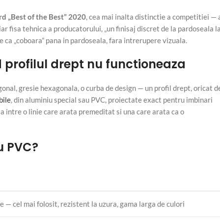
d „Best of the Best” 2020
, cea mai inalta distinctie a competitiei — 
ar fisa tehnica a producatorului, „un finisaj discret de la pardoseala l
e ca „coboara” pana in pardoseala, fara intrerupere vizuala.
 profilul drept nu functioneaza
gonal, gresie hexagonala, o curba de design — un profil drept, oricat d
bile
, din aluminiu special sau PVC, proiectate exact pentru imbinari
intre o linie care arata premeditat si una care arata ca o
au PVC?
le — cel mai folosit, rezistent la uzura, gama larga de culori