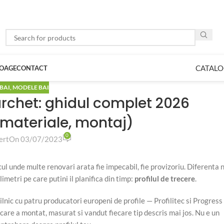
CATALO
LOAGE
CONTACT
BAI
,
MODELE BAI
archet: ghidul complet 2026
 materiale, montaj)
0
ert
On 03/07/2023
cul unde multe renovari arata fie impecabil, fie provizoriu. Diferenta 
imetri pe care putini il planifica din timp:
profilul de trecere
.
ilnic cu patru producatori europeni de profile — Profilitec si Progress
i care a montat, masurat si vandut fiecare tip descris mai jos. Nu e un