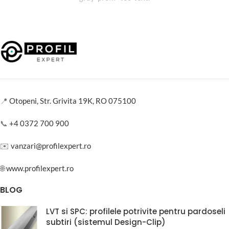
📍
Otopeni, Str. Grivita 19K, RO 075100
📞
+4 0372 700 900
✉️
vanzari@profilexpert.ro
🌐
www.profilexpert.ro
BLOG
LVT si SPC: profilele potrivite pentru pardoseli
subtiri (sistemul Design-Clip)