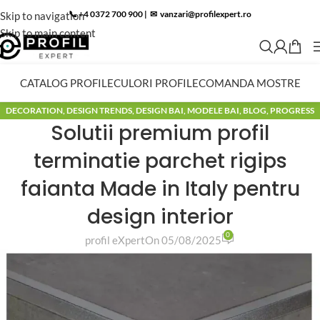
📞 +4 0372 700 900
|
✉︎
vanzari@profilexpert.ro
Skip to navigation
Skip to main content
CATALOG PROFILE
CULORI PROFILE
COMANDA MOSTRE
DECORATION
,
DESIGN TRENDS
,
DESIGN BAI
,
MODELE BAI
,
BLOG
,
PROGRESS
Solutii premium profil
PROFILE
,
PROFILITEC
terminatie parchet rigips
faianta Made in Italy pentru
design interior
0
profil eXpert
On 05/08/2025