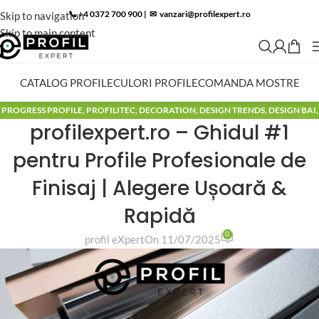
📞 +4 0372 700 900
|
✉︎
vanzari@profilexpert.ro
Skip to navigation
Skip to main content
CATALOG PROFILE
CULORI PROFILE
COMANDA MOSTRE
PROGRESS PROFILE
,
PROFILITEC
,
DECORATION
,
DESIGN TRENDS
,
DESIGN BAI
,
profilexpert.ro – Ghidul #1
MODELE BAI
,
BLOG
pentru Profile Profesionale de
Finisaj | Alegere Ușoară &
Rapidă
0
profil eXpert
On 11/07/2025