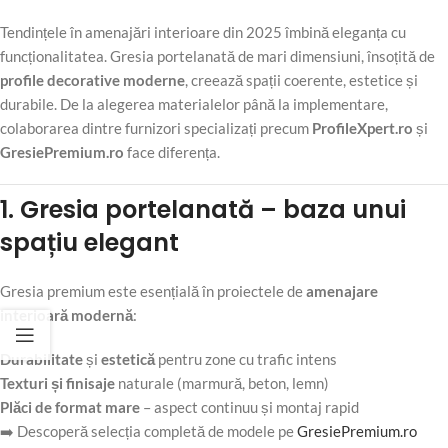
Tendințele în amenajări interioare din 2025 îmbină eleganța cu
funcționalitatea. Gresia portelanată de mari dimensiuni, însoțită de
profile decorative moderne
, creează spații coerente, estetice și
durabile. De la alegerea materialelor până la implementare,
colaborarea dintre furnizori specializați precum
ProfileXpert.ro
și
GresiePremium.ro
face diferența.
1. Gresia portelanată – baza unui
spațiu elegant
Gresia premium este esențială în proiectele de
amenajare
interioară modernă
:
Durabilitate
și
estetică
pentru zone cu trafic intens
Texturi și finisaje
naturale (marmură, beton, lemn)
Plăci de format mare
– aspect continuu și montaj rapid
➡️ Descoperă selecția completă de modele pe
GresiePremium.ro