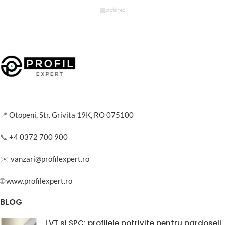
📍
Otopeni, Str. Grivita 19K, RO 075100
📞
+4 0372 700 900
✉️
vanzari@profilexpert.ro
🌐
www.profilexpert.ro
BLOG
LVT si SPC: profilele potrivite pentru pardoseli