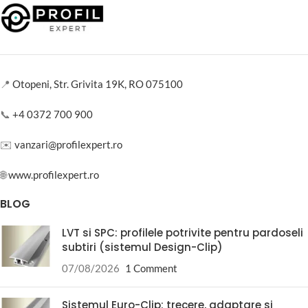
📍
Otopeni, Str. Grivita 19K, RO 075100
📞
+4 0372 700 900
✉️
vanzari@profilexpert.ro
🌐
www.profilexpert.ro
BLOG
LVT si SPC: profilele potrivite pentru pardoseli
subtiri (sistemul Design-Clip)
07/08/2026
1 Comment
Sistemul Euro-Clip: trecere, adaptare si