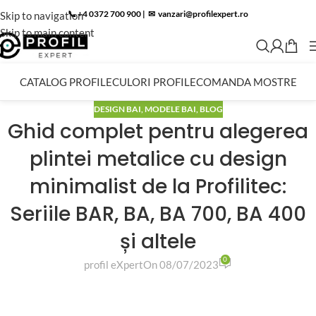
📞 +4 0372 700 900
|
✉︎
vanzari@profilexpert.ro
Skip to navigation
Skip to main content
CATALOG PROFILE
CULORI PROFILE
COMANDA MOSTRE
DESIGN BAI
,
MODELE BAI
,
BLOG
Ghid complet pentru alegerea
plintei metalice cu design
minimalist de la Profilitec:
Seriile BAR, BA, BA 700, BA 400
și altele
0
profil eXpert
On 08/07/2023