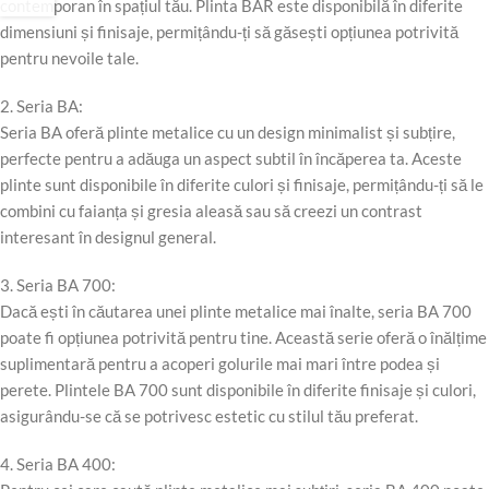
contemporan în spațiul tău. Plinta BAR este disponibilă în diferite
dimensiuni și finisaje, permițându-ți să găsești opțiunea potrivită
pentru nevoile tale.
2. Seria BA:
Seria BA oferă plinte metalice cu un design minimalist și subțire,
perfecte pentru a adăuga un aspect subtil în încăperea ta. Aceste
plinte sunt disponibile în diferite culori și finisaje, permițându-ți să le
combini cu faianța și gresia aleasă sau să creezi un contrast
interesant în designul general.
3. Seria BA 700:
Dacă ești în căutarea unei plinte metalice mai înalte, seria BA 700
poate fi opțiunea potrivită pentru tine. Această serie oferă o înălțime
suplimentară pentru a acoperi golurile mai mari între podea și
perete. Plintele BA 700 sunt disponibile în diferite finisaje și culori,
asigurându-se că se potrivesc estetic cu stilul tău preferat.
4. Seria BA 400: