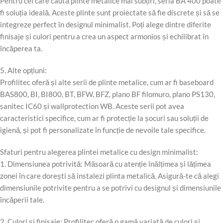
Pentru cei care caută plinte metalice mai subțiri, seria BA 400 poate
fi soluția ideală. Aceste plinte sunt proiectate să fie discrete și să se
integreze perfect în designul minimalist. Poți alege dintre diferite
finisaje și culori pentru a crea un aspect armonios și echilibrat în
încăperea ta.
5. Alte opțiuni:
Profilitec oferă și alte serii de plinte metalice, cum ar fi baseboard
BAS800, BI, BI800, BT, BFW, BFZ, plano BF filomuro, plano PS130,
sanitec IC60 și wallprotection WB. Aceste serii pot avea
caracteristici specifice, cum ar fi protecție la șocuri sau soluții de
igienă, și pot fi personalizate în funcție de nevoile tale specifice.
Sfaturi pentru alegerea plintei metalice cu design minimalist:
1. Dimensiunea potrivită: Măsoară cu atenție înălțimea și lățimea
zonei în care dorești să instalezi plinta metalică. Asigură-te că alegi
dimensiunile potrivite pentru a se potrivi cu designul și dimensiunile
încăperii tale.
2. Culori și finisaje: Profilitec oferă o gamă variată de culori și