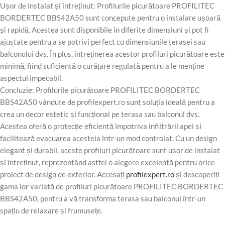
Ușor de instalat și întreținut: Profilurile picurătoare PROFILITEC
BORDERTEC BBS42A50 sunt concepute pentru o instalare ușoară
și rapidă. Acestea sunt disponibile în diferite dimensiuni și pot fi
ajustate pentru a se potrivi perfect cu dimensiunile terasei sau
balconului dvs. În plus, întreținerea acestor profiluri picurătoare este
minimă, fiind suficientă o curățare regulată pentru a le menține
aspectul impecabil.
Concluzie: Profilurile picurătoare PROFILITEC BORDERTEC
BBS42A50 vândute de profilexpert.ro sunt soluția ideală pentru a
crea un decor estetic și funcțional pe terasa sau balconul dvs.
Acestea oferă o protecție eficientă împotriva infiltrării apei și
facilitează evacuarea acesteia într-un mod controlat. Cu un design
elegant și durabil, aceste profiluri picurătoare sunt ușor de instalat
și întreținut, reprezentând astfel o alegere excelentă pentru orice
proiect de design de exterior. Accesați
profilexpert.ro
și descoperiți
gama lor variată de profiluri picurătoare PROFILITEC BORDERTEC
BBS42A50, pentru a vă transforma terasa sau balconul într-un
spațiu de relaxare și frumusețe.