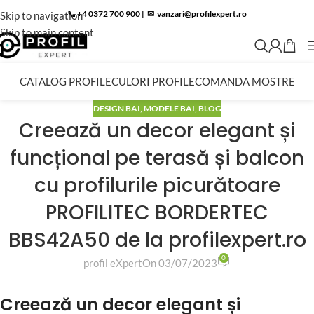
📞 +4 0372 700 900
|
✉︎
vanzari@profilexpert.ro
Skip to navigation
Skip to main content
CATALOG PROFILE
CULORI PROFILE
COMANDA MOSTRE
DESIGN BAI
,
MODELE BAI
,
BLOG
Creează un decor elegant și
funcțional pe terasă și balcon
cu profilurile picurătoare
PROFILITEC BORDERTEC
BBS42A50 de la profilexpert.ro
0
profil eXpert
On 03/07/2023
Creează un decor elegant și