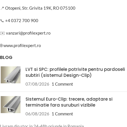
📍
Otopeni, Str. Grivita 19K, RO 075100
📞
+4 0372 700 900
✉️
vanzari@profilexpert.ro
🌐
www.profilexpert.ro
BLOG
LVT si SPC: profilele potrivite pentru pardoseli
subtiri (sistemul Design-Clip)
07/08/2026
1 Comment
Sistemul Euro-Clip: trecere, adaptare si
terminatie fara suruburi vizibile
06/08/2026
1 Comment
Livram din stoc in 24-48h oriunde in Romania