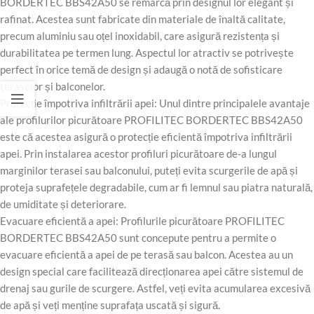
BORDERTEC BBS42A50 se remarcă prin designul lor elegant și
rafinat. Acestea sunt fabricate din materiale de înaltă calitate,
precum aluminiu sau oțel inoxidabil, care asigură rezistența și
durabilitatea pe termen lung. Aspectul lor atractiv se potrivește
perfect în orice temă de design și adaugă o notă de sofisticare
teraselor și balconelor.
Protecție împotriva infiltrării apei: Unul dintre principalele avantaje
ale profilurilor picurătoare PROFILITEC BORDERTEC BBS42A50
este că acestea asigură o protecție eficientă împotriva infiltrării
apei. Prin instalarea acestor profiluri picurătoare de-a lungul
marginilor terasei sau balconului, puteți evita scurgerile de apă și
proteja suprafețele degradabile, cum ar fi lemnul sau piatra naturală,
de umiditate și deteriorare.
Evacuare eficientă a apei: Profilurile picurătoare PROFILITEC
BORDERTEC BBS42A50 sunt concepute pentru a permite o
evacuare eficientă a apei de pe terasă sau balcon. Acestea au un
design special care facilitează direcționarea apei către sistemul de
drenaj sau gurile de scurgere. Astfel, veți evita acumularea excesivă
de apă și veți menține suprafața uscată și sigură.