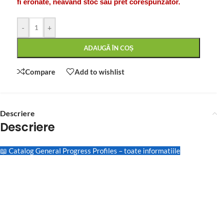
fi eronate, neavand stoc sau pret corespunzator.
-
+
ADAUGĂ ÎN COȘ
Compare
Add to wishlist
Descriere
Descriere
📖 Catalog General Progress Profiles – toate informatiile