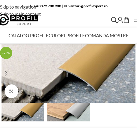
📞 +4 0372 700 900
|
✉︎
vanzari@profilexpert.ro
Skip to navigation
Skip to main content
CATALOG PROFILE
CULORI PROFILE
COMANDA MOSTRE
-25%
Click to enlarge