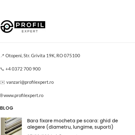
📍
Otopeni, Str. Grivita 19K, RO 075100
📞
+4 0372 700 900
✉️
vanzari@profilexpert.ro
🌐
www.profilexpert.ro
BLOG
Bara fixare mocheta pe scara: ghid de
alegere (diametru, lungime, suporti)