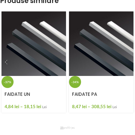
Produse similare
-37%
-34%
FAIDATE UN
FAIDATE PA
4,84
lei
–
18,15
lei
8,47
lei
–
308,55
lei
Lei
Lei