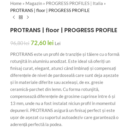
Home
»
Magazin
»
PROGRESS PROFILES | Italia
»
PROTRANS | floor | PROGRESS PROFILE
PROTRANS | floor | PROGRESS PROFILE
72,60
lei
96,80
lei
Lei
PROTRANS este un profil de tranziție și tăiere cu o formă
rotunjită în aluminiu anodizat. Este ideal să oferiți un
finisaj curat, elegant, atunci când îmbinați și compensați
diferențele de nivel de pardoseală care sunt deja așezate
și în materiale diferite sau aceleași, de ex. gresie
ceramică-parchet din lemn. Cu forma rotunjită,
compensează diferențele de grosime cuprinse între 6 și
13 mm, unde nu a fost instalat niciun profil în momentul
depunerii. PROTRANS asigură un finisaj perfect și este
ușor de așezat cu suportul autoadeziv care garantează o
aderență perfectă la podea.