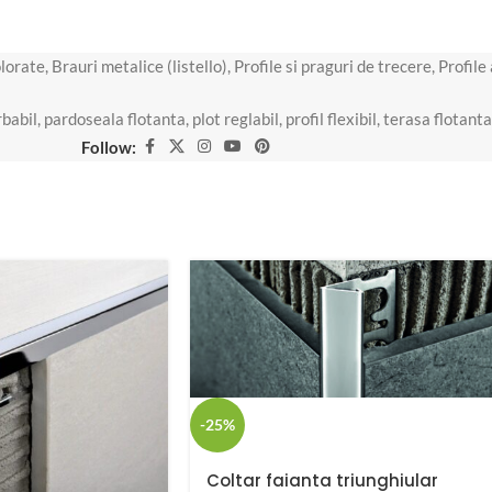
olorate
,
Brauri metalice (listello)
,
Profile si praguri de trecere
,
Profile
rbabil
,
pardoseala flotanta
,
plot reglabil
,
profil flexibil
,
terasa flotanta
Follow:
-25%
Coltar faianta triunghiular