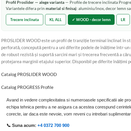
Profil Proslider — alege varianta
— Profile de trecere inclinata Progres
Variantele difera prin
material si finisaj
: aluminiu/inox, decor lemn sa
Trecere inclinata
KL ALL
✓ WOOD · decor lemn
LR
PROSLIDER WOOD este un profil de tranziție terminal înclinat în stej
perforată, concepută pentru a uni diferite podele de înălțime într-un 
de robust rezistă și suportă sarcini mari și trecerea frecventă a căr
protejarea marginii etajului superior. Disponibil pe diferite înălțimi 
Catalog PROSLIDER WOOD
Catalog PROGRESS Profile
Avand in vedere complexitatea si numeroasele specificatii ale pro
echipa tehnica pentru a ne asigura ca acestea corespund cerintelo
corecte, iar daca este nevoie, vom reveni cu intrebari suplimenta
📞 Suna acum:
+4 0372 700 900