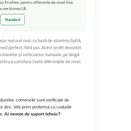
s Profiles, pentru diferente de nivel line.
u versiunea LR.
Standard
ar natural real, cu bază de aluminiu lipită,
mod perfect, fără pas. Acest profil deosebit
ucioarelor și vehiculelor manuale, pe lângă
pentru a satisface toate diferențele de nivel.
duselor, comenzile sunt verificate de
r dvs. Veti primi proforma cu codurile
re.
Ai nevoie de suport tehnic?