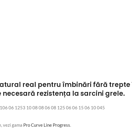
 natural real pentru îmbinări fără trepte 
 necesară rezistența la sarcini grele.
06 06 1253 10 08 08 06 08 125 06 06 15 06 10 045
le, vezi gama
Pro Curve Line Progress
.