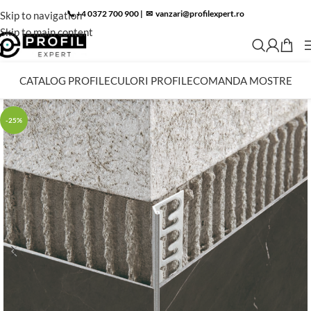
📞 +4 0372 700 900
|
✉︎
vanzari@profilexpert.ro
Skip to navigation
Skip to main content
CATALOG PROFILE
CULORI PROFILE
COMANDA MOSTRE
-25%