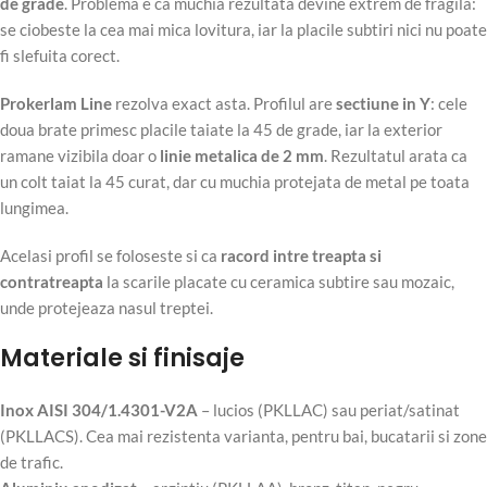
de grade
. Problema e ca muchia rezultata devine extrem de fragila:
se ciobeste la cea mai mica lovitura, iar la placile subtiri nici nu poate
fi slefuita corect.
Prokerlam Line
rezolva exact asta. Profilul are
sectiune in Y
: cele
doua brate primesc placile taiate la 45 de grade, iar la exterior
ramane vizibila doar o
linie metalica de 2 mm
. Rezultatul arata ca
un colt taiat la 45 curat, dar cu muchia protejata de metal pe toata
lungimea.
Acelasi profil se foloseste si ca
racord intre treapta si
contratreapta
la scarile placate cu ceramica subtire sau mozaic,
unde protejeaza nasul treptei.
Materiale si finisaje
Inox AISI 304/1.4301-V2A
– lucios (PKLLAC) sau periat/satinat
(PKLLACS). Cea mai rezistenta varianta, pentru bai, bucatarii si zone
de trafic.