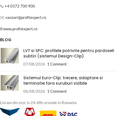
📞
+4 0372 700 900
✉️
vanzari@profilexpert.ro
🌐
www.profilexpert.ro
BLOG
LVT si SPC: profilele potrivite pentru pardoseli
subtiri (sistemul Design-Clip)
07/08/2026
1 Comment
Sistemul Euro-Clip: trecere, adaptare si
terminatie fara suruburi vizibile
06/08/2026
1 Comment
Livram din stoc in 24-48h oriunde in Romania