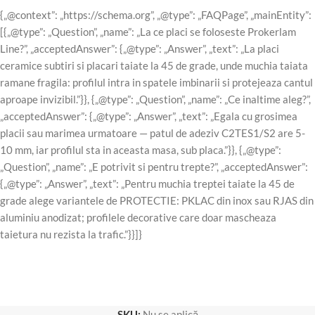
{„@context”: „https://schema.org”, „@type”: „FAQPage”, „mainEntity”:
[{„@type”: „Question”, „name”: „La ce placi se foloseste Prokerlam
Line?”, „acceptedAnswer”: {„@type”: „Answer”, „text”: „La placi
ceramice subtiri si placari taiate la 45 de grade, unde muchia taiata
ramane fragila: profilul intra in spatele imbinarii si protejeaza cantul
aproape invizibil.”}}, {„@type”: „Question”, „name”: „Ce inaltime aleg?”,
„acceptedAnswer”: {„@type”: „Answer”, „text”: „Egala cu grosimea
placii sau marimea urmatoare — patul de adeziv C2TES1/S2 are 5-
10 mm, iar profilul sta in aceasta masa, sub placa.”}}, {„@type”:
„Question”, „name”: „E potrivit si pentru trepte?”, „acceptedAnswer”:
{„@type”: „Answer”, „text”: „Pentru muchia treptei taiate la 45 de
grade alege variantele de PROTECTIE: PKLAC din inox sau RJAS din
aluminiu anodizat; profilele decorative care doar mascheaza
taietura nu rezista la trafic.”}}]}
SKU:
Nu se aplică