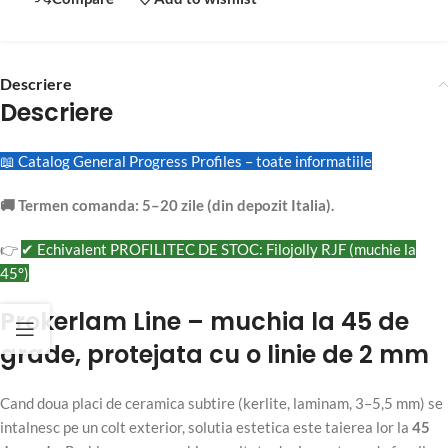
Descriere
Descriere
📖 Catalog General Progress Profiles – toate informatiile
🚚 Termen comanda: 5–20 zile (din depozit Italia).
👉
✔ Echivalent PROFILITEC DE STOC: Filojolly RJF (muchie la
45°)
Prokerlam Line – muchia la 45 de
grade, protejata cu o linie de 2 mm
Cand doua placi de ceramica subtire (kerlite, laminam, 3–5,5 mm) se
intalnesc pe un colt exterior, solutia estetica este taierea lor la
45