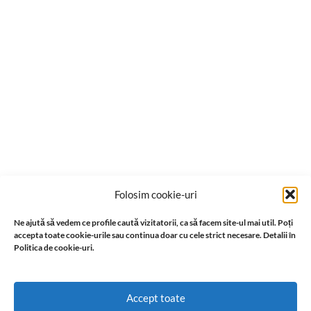
Folosim cookie-uri
Ne ajută să vedem ce profile caută vizitatorii, ca să facem site-ul mai util. Poți
accepta toate cookie-urile sau continua doar cu cele strict necesare. Detalii în
Politica de cookie-uri.
Accept toate