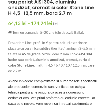
sau periat AISI 304, aluminiu
anodizat, cromat si color Stone Line |
H 4,5–12,5 mm, bara 2,7 m
64,13
lei
–
174,24
lei
Lei
🚚 Termen comanda: 5–20 zile (din depozit Italia).
Prokerlam Line: profil in
Y
pentru colturi exterioare
placate cu ceramica subtire (kerlite / laminam 3–5,5 mm)
taiata la
45 de grade
. Vizibil doar
2 mm
.
Inox AISI 304
lucios sau periat, aluminiu anodizat, cromat, auriu si
color Stone Line.
Inaltimi 4,5 / 6 / 8 / 10 / 12,5 mm, bare
de 2,7 m.
Avand in vedere complexitatea si numeroasele specificatii
ale produselor, comenzile sunt verificate de echipa
tehnica pentru a ne asigura ca acestea corespund
cerintelor dvs. Veti primi proforma cu codurile corecte, iar
daca este nevoie, vom reveni cu intrebari suplimentare.