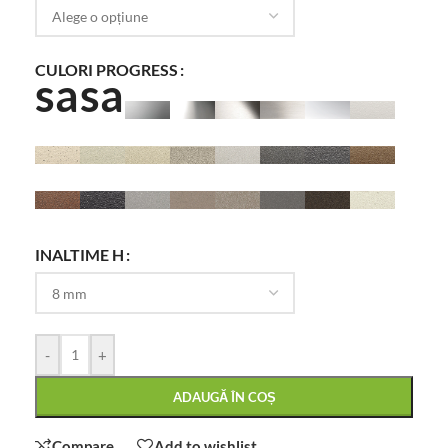
CULORI PROGRESS
INALTIME H
-
+
ADAUGĂ ÎN COȘ
Compare
Add to wishlist