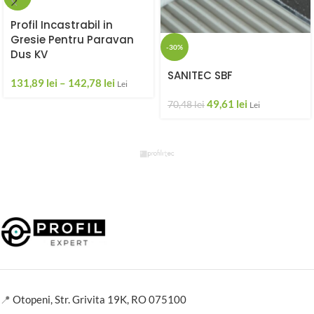
Profil Incastrabil in
Gresie Pentru Paravan
-30%
Dus KV
SANITEC SBF
131,89
lei
–
142,78
lei
Lei
49,61
lei
70,48
lei
Lei
📍
Otopeni, Str. Grivita 19K, RO 075100