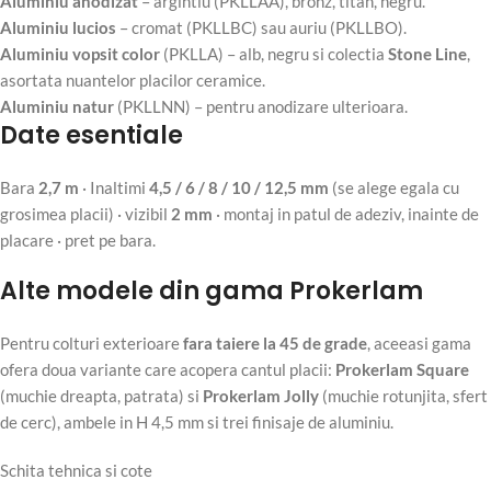
Aluminiu anodizat
– argintiu (PKLLAA), bronz, titan, negru.
Aluminiu lucios
– cromat (PKLLBC) sau auriu (PKLLBO).
Aluminiu vopsit color
(PKLLA) – alb, negru si colectia
Stone Line
,
asortata nuantelor placilor ceramice.
Aluminiu natur
(PKLLNN) – pentru anodizare ulterioara.
Date esentiale
Bara
2,7 m
· Inaltimi
4,5 / 6 / 8 / 10 / 12,5 mm
(se alege egala cu
grosimea placii) · vizibil
2 mm
· montaj in patul de adeziv, inainte de
placare · pret pe bara.
Alte modele din gama Prokerlam
Pentru colturi exterioare
fara taiere la 45 de grade
, aceeasi gama
ofera doua variante care acopera cantul placii:
Prokerlam Square
(muchie dreapta, patrata) si
Prokerlam Jolly
(muchie rotunjita, sfert
de cerc), ambele in H 4,5 mm si trei finisaje de aluminiu.
Schita tehnica si cote