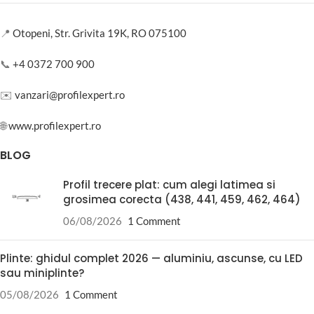
📍
Otopeni, Str. Grivita 19K, RO 075100
📞
+4 0372 700 900
✉️
vanzari@profilexpert.ro
🌐
www.profilexpert.ro
BLOG
Profil trecere plat: cum alegi latimea si
grosimea corecta (438, 441, 459, 462, 464)
06/08/2026
1 Comment
Plinte: ghidul complet 2026 — aluminiu, ascunse, cu LED
sau miniplinte?
05/08/2026
1 Comment