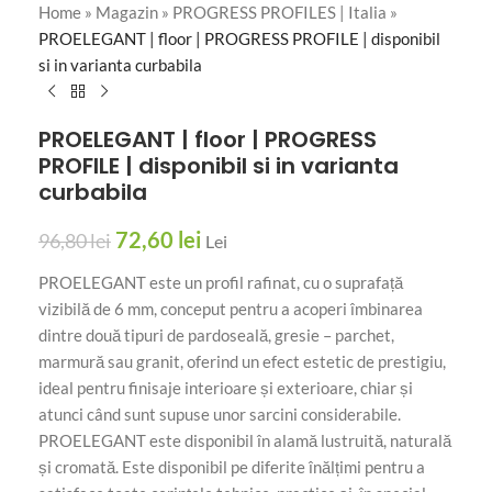
Home
»
Magazin
»
PROGRESS PROFILES | Italia
»
PROELEGANT | floor | PROGRESS PROFILE | disponibil
si in varianta curbabila
PROELEGANT | floor | PROGRESS
PROFILE | disponibil si in varianta
curbabila
72,60
lei
96,80
lei
Lei
PROELEGANT este un profil rafinat, cu o suprafață
vizibilă de 6 mm, conceput pentru a acoperi îmbinarea
dintre două tipuri de pardoseală, gresie – parchet,
marmură sau granit, oferind un efect estetic de prestigiu,
ideal pentru finisaje interioare și exterioare, chiar și
atunci când sunt supuse unor sarcini considerabile.
PROELEGANT este disponibil în alamă lustruită, naturală
și cromată. Este disponibil pe diferite înălțimi pentru a