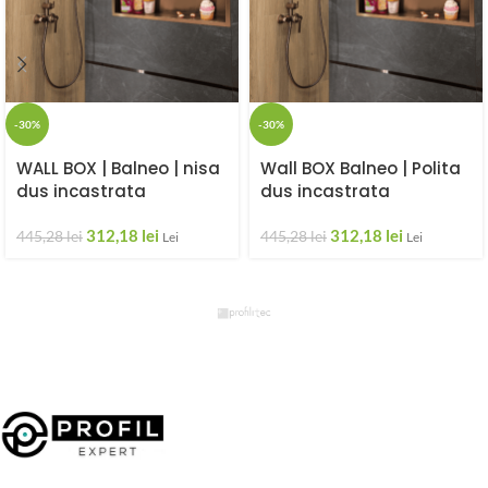
-30%
-30%
WALL BOX | Balneo | nisa
Wall BOX Balneo | Polita
dus incastrata
dus incastrata
312,18
lei
312,18
lei
445,28
lei
445,28
lei
Lei
Lei