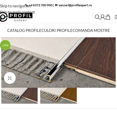
📞 +4 0372 700 900
|
✉︎
vanzari@profilexpert.ro
Skip to navigation
Skip to main content
CATALOG PROFILE
CULORI PROFILE
COMANDA MOSTRE
-25%
Click to enlarge