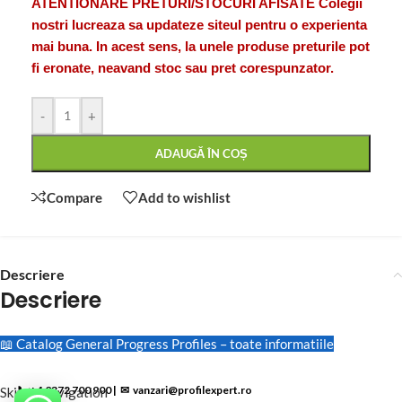
ATENTIONARE PRETURI/STOCURI AFISATE Colegii
nostri lucreaza sa updateze siteul pentru o experienta
mai buna. In acest sens, la unele produse preturile pot
fi eronate, neavand stoc sau pret corespunzator.
-
+
ADAUGĂ ÎN COȘ
Compare
Add to wishlist
Descriere
Descriere
📖 Catalog General Progress Profiles – toate informatiile