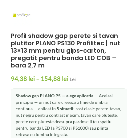
Profil shadow gap perete si tavan
plutitor PLANO PS130 Profilitec | nut
13×13 mm pentru gips-carton,
pregatit pentru banda LED COB –
bara 2,7 m
94,38
lei
–
154,88
lei
Lei
Shadow gap PLANO PS — alege aplicatia
— Acelasi
principiu — un nut care creeaza o linie de umbra
continua — aplicat in
5 situatii
: rost clasic perete-tavan,
nut negru pentru contrast maxim, tavan care pluteste,
perete care pluteste deasupra pardoselii (cu spatiu
pentru banda LED la PS700 si PS1000) sau plinta
retrasa cu lumina integrata.