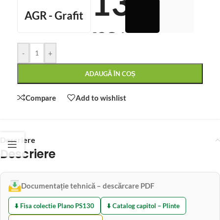
AGR - Grafit
-
+
ADAUGĂ ÎN COȘ
Compare
Add to wishlist
Descriere
Descriere
Documentație tehnică – descărcare PDF
⬇️ Fisa colectie Plano PS130
⬇️ Catalog capitol – Plinte