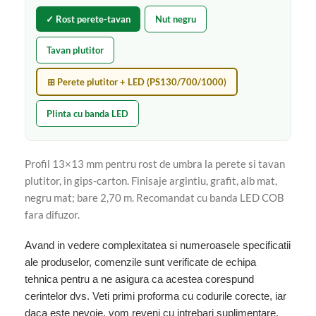
✓ Rost perete-tavan
Nut negru
Tavan plutitor
⊞ Perete plutitor + LED (PS130/700/1000)
Plinta cu banda LED
Profil 13×13 mm pentru rost de umbra la perete si tavan
plutitor, in gips-carton. Finisaje argintiu, grafit, alb mat,
negru mat; bare 2,70 m. Recomandat cu banda LED COB
fara difuzor.
Avand in vedere complexitatea si numeroasele specificatii
ale produselor, comenzile sunt verificate de echipa
tehnica pentru a ne asigura ca acestea corespund
cerintelor dvs. Veti primi proforma cu codurile corecte, iar
daca este nevoie, vom reveni cu intrebari suplimentare.