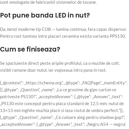
sunt omologate de fabricantii sistemelor de tavane.
Pot pune banda LED in nut?
Da, benzi moderne tip COB — lumina continua, fara capac dispersor.
Pentru rost luminos intre placari ceramice exista varianta PPS130.
Cum se finiseaza?
Se spacluieste direct peste aripile profilului, ca o muchie de colt;
vizibil ramane doar nutul, iar vopseaua intra pana in rost.
{„@context”: „https://schema.org”, „@type”: „FAQPage”, „mainEntity”:
[{„@type”: „Question”, „name”: „La ce grosime de gips-carton se
potriveste PS130?”, „acceptedAnswer”: {„@type”: „Answer”, „text”:
„PS130 este conceput pentru placa standard de 12,5 mm: nutul de
13×13 mm inghite muchia placii si lasa rostul de umbra perfect.”}},
{„@type”: „Question”, „name”: „Ce culoare aleg pentru shadow gap?”,
„acceptedAnswer”: {„@type”: „Answer”, „text”: „Negru A54 — negrul