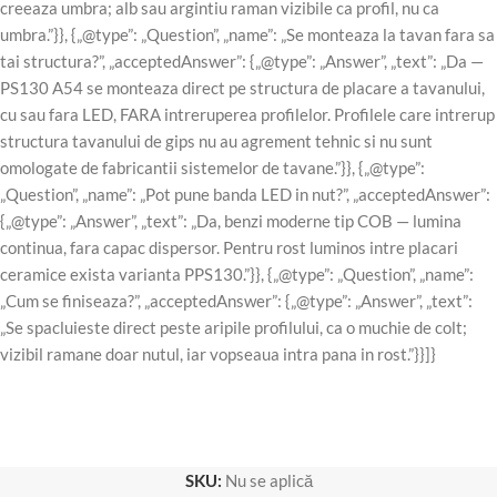
creeaza umbra; alb sau argintiu raman vizibile ca profil, nu ca
umbra.”}}, {„@type”: „Question”, „name”: „Se monteaza la tavan fara sa
tai structura?”, „acceptedAnswer”: {„@type”: „Answer”, „text”: „Da —
PS130 A54 se monteaza direct pe structura de placare a tavanului,
cu sau fara LED, FARA intreruperea profilelor. Profilele care intrerup
structura tavanului de gips nu au agrement tehnic si nu sunt
omologate de fabricantii sistemelor de tavane.”}}, {„@type”:
„Question”, „name”: „Pot pune banda LED in nut?”, „acceptedAnswer”:
{„@type”: „Answer”, „text”: „Da, benzi moderne tip COB — lumina
continua, fara capac dispersor. Pentru rost luminos intre placari
ceramice exista varianta PPS130.”}}, {„@type”: „Question”, „name”:
„Cum se finiseaza?”, „acceptedAnswer”: {„@type”: „Answer”, „text”:
„Se spacluieste direct peste aripile profilului, ca o muchie de colt;
vizibil ramane doar nutul, iar vopseaua intra pana in rost.”}}]}
SKU:
Nu se aplică