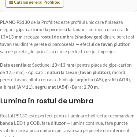
📖 Catalog general Profilitec
PLANO PS130
de la Profilitec este profilul unic care finiseaza
elegant
gips-cartonul la perete si la tavan
: sectiunea discreta de
13×13 mm
creeaza
rostul de umbra (shadow gap)
dintre perete si
tavan sau dintre perete si pardoseala — efectul de
tavan plutitor
sau de perete „desprins”, cu o linie perfecta de jur imprejur.
Date esentiale:
Sectiune:
13×13 mm
(pentru placa de gips-carton
de 12,5 mm) · Aplicatii:
nuturi la tavan (tavan plutitor)
, racord
perete-tavan, plinta retrasa · Finisaje:
argintiu (AS), grafit (AGR),
alb mat (AM11), negru mat (A54)
· Bara:
2,70 m
.
Lumina in rostul de umbra
Rostul PS130 este perfect pentru iluminare indirecta: recomandam
banda LED tip COB, fara difuzor
— lumina continua, fara puncte
vizibile, care alunca uniform pe tavan sau pe perete din interiorul