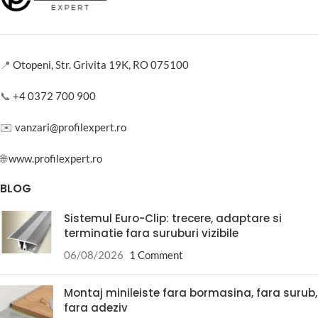
📍
Otopeni, Str. Grivita 19K, RO 075100
📞
+4 0372 700 900
✉️
vanzari@profilexpert.ro
🌐
www.profilexpert.ro
BLOG
Sistemul Euro-Clip: trecere, adaptare si
terminatie fara suruburi vizibile
06/08/2026
1 Comment
Montaj minileiste fara bormasina, fara surub,
fara adeziv