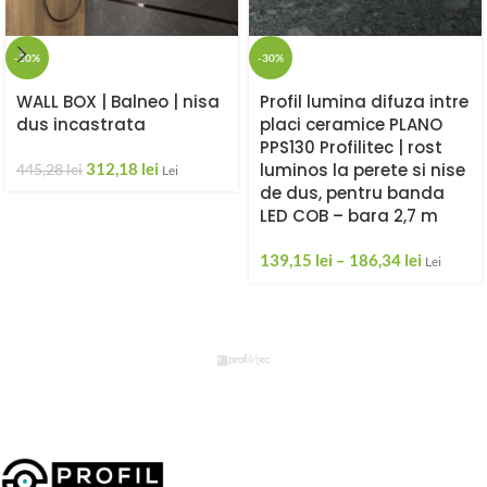
-30%
-30%
WALL BOX | Balneo | nisa
Profil lumina difuza intre
dus incastrata
placi ceramice PLANO
PPS130 Profilitec | rost
312,18
lei
luminos la perete si nise
445,28
lei
Lei
de dus, pentru banda
LED COB – bara 2,7 m
139,15
lei
–
186,34
lei
Lei