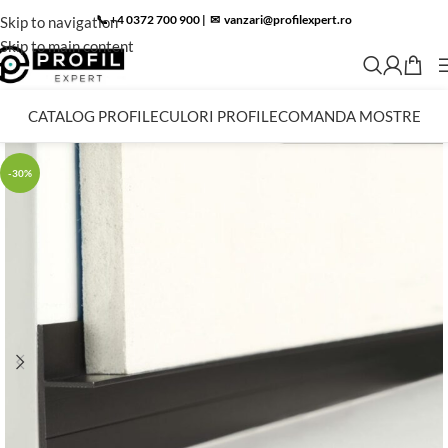
📞 +4 0372 700 900
|
✉︎
vanzari@profilexpert.ro
Skip to navigation
Skip to main content
CATALOG PROFILE
CULORI PROFILE
COMANDA MOSTRE
-30%