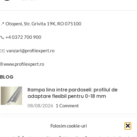
📍
Otopeni, Str. Grivita 19K, RO 075100
📞
+4 0372 700 900
✉️
vanzari@profilexpert.ro
🌐
www.profilexpert.ro
BLOG
Rampa lina intre pardoseli: profilul de
adaptare flexibil pentru 0-18 mm
08/08/2026
1 Comment
Ploturi reglabile pentru terase: ghidul
Folosim cookie-uri
complet 2026