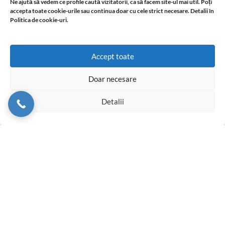
08/08/2026
1 Comment
Ne ajută să vedem ce profile caută vizitatorii, ca să facem site-ul mai util. Poți
accepta toate cookie-urile sau continua doar cu cele strict necesare. Detalii în
Politica de cookie-uri.
Livram din stoc in 24-48h oriunde in Romania
Accept toate
Doar necesare
Detalii
Termeni si Conditii
Conditii Comerciale
Instructiuni montaj Garantie