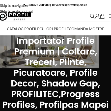
📞 +4 0372 700 900
|
✉︎
vanzari@profilexpert.ro
Skip to navigation
Skip to main content
CATALOG PROFILE
CULORI PROFILE
COMANDA MOSTRE
Importator Profile
Premium | Coltare,
Treceri, Plinte,
Picuratoare, Profile
Decor, Shadow Gap,
PROFILITEC,Progress
Profiles, Profilpas Mapei