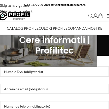
📞 +4 0372 700 900
|
✉︎
vanzari@profilexpert.ro
Skip to navigation
Skip to main content
CATALOG PROFILE
CULORI PROFILE
COMANDA MOSTRE
Cere informatii |
Profilitec
Cerere informatii Profilitec Profile