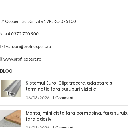
📍
Otopeni, Str. Grivita 19K, RO 075100
📞
+4 0372 700 900
✉️
vanzari@profilexpert.ro
🌐
www.profilexpert.ro
BLOG
Sistemul Euro-Clip: trecere, adaptare si
terminatie fara suruburi vizibile
06/08/2026
1 Comment
Montaj minileiste fara bormasina, fara surub,
fara adeziv
06/08/2026
1 Comment