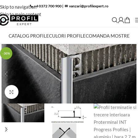
📞 +4 0372 700 900
|
✉︎
vanzari@profilexpert.ro
Skip to navigation
Skip to main content
CATALOG PROFILE
CULORI PROFILE
COMANDA MOSTRE
-30%
Click to enlarge