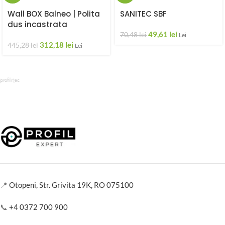
Wall BOX Balneo | Polita
SANITEC SBF
dus incastrata
49,61
lei
70,48
lei
Lei
312,18
lei
445,28
lei
Lei
📍
Otopeni, Str. Grivita 19K, RO 075100
📞
+4 0372 700 900