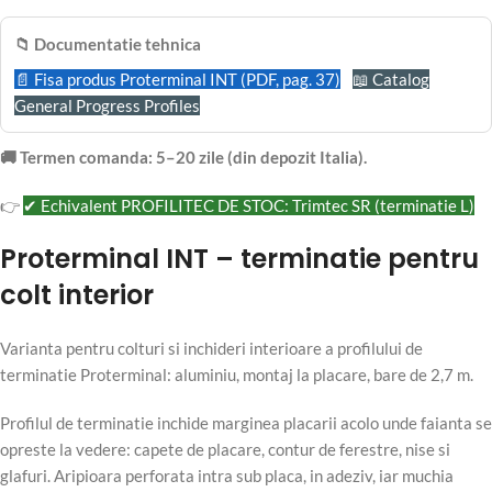
📁 Documentatie tehnica
📄 Fisa produs Proterminal INT (PDF, pag. 37)
📖 Catalog
General Progress Profiles
🚚 Termen comanda: 5–20 zile (din depozit Italia).
👉
✔ Echivalent PROFILITEC DE STOC: Trimtec SR (terminatie L)
Proterminal INT – terminatie pentru
colt interior
Varianta pentru colturi si inchideri interioare a profilului de
terminatie Proterminal: aluminiu, montaj la placare, bare de 2,7 m.
Profilul de terminatie inchide marginea placarii acolo unde faianta se
opreste la vedere: capete de placare, contur de ferestre, nise si
glafuri. Aripioara perforata intra sub placa, in adeziv, iar muchia