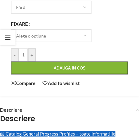
FIXARE
-
+
ADAUGĂ ÎN COȘ
Compare
Add to wishlist
Descriere
Descriere
📖 Catalog General Progress Profiles – toate informatiile