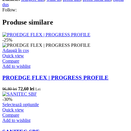
dus
Follow:
Produse similare
-25%
Adaugă în coș
Quick view
Compare
Add to wishlist
PROEDGE FLEX | PROGRESS PROFILE
Prețul
Prețul
72,60
lei
96,80
lei
Lei
inițial
curent
a
este:
-30%
fost:
72,60 lei.
Acest
Selectează opțiunile
96,80 lei.
produs
Quick view
are
Compare
mai
Add to wishlist
multe
variații.