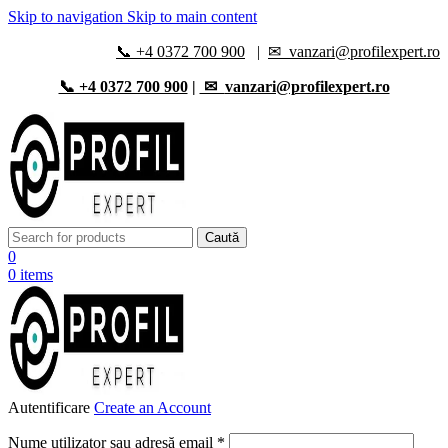
Skip to navigation
Skip to main content
📞 +4 0372 700 900
|
✉
vanzari@profilexpert.ro
📞 +4 0372 700 900
|
✉︎
vanzari@profilexpert.ro
Caută
0
0
items
Autentificare
Create an Account
Obligatoriu
Nume utilizator sau adresă email
*