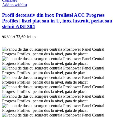
Compare
Add to wishlist
Profil decorativ din inox Prolistel ACC Progress
Profiles | listel plat sau in U, inox lustruit, periat sau
slefuit AISI 304
Prețul
Prețul
72,60
lei
96,80
lei
Lei
inițial
curent
a
este:
fost:
72,60 lei.
96,80 lei.