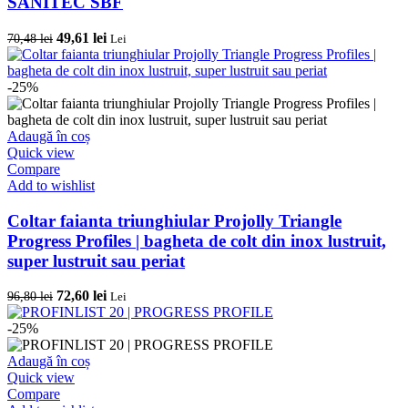
SANITEC SBF
Opțiunile
pot
Prețul
Prețul
49,61
lei
70,48
lei
Lei
fi
inițial
curent
alese
a
este:
în
fost:
49,61 lei.
-25%
pagina
70,48 lei.
produsului.
Adaugă în coș
Quick view
Compare
Add to wishlist
Coltar faianta triunghiular Projolly Triangle
Progress Profiles | bagheta de colt din inox lustruit,
super lustruit sau periat
Prețul
Prețul
72,60
lei
96,80
lei
Lei
inițial
curent
a
este:
-25%
fost:
72,60 lei.
96,80 lei.
Adaugă în coș
Quick view
Compare