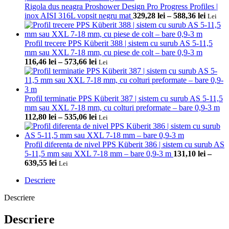
Rigola dus neagra Proshower Design Pro Progress Profiles |
Interv
inox AISI 316L vopsit negru mat
329,28
lei
–
588,36
lei
Lei
de
prețuri
329,28 
Profil trecere PPS Küberit 388 | sistem cu surub AS 5-11,5
până
mm sau XXL 7-18 mm, cu piese de colt – bare 0,9-3 m
Interval
la
116,46
lei
–
573,66
lei
Lei
de
588,36 
prețuri:
116,46 lei
până
Profil terminatie PPS Küberit 387 | sistem cu surub AS 5-11,5
la
mm sau XXL 7-18 mm, cu colturi preformate – bare 0,9-3 m
573,66 lei
Interval
112,80
lei
–
535,06
lei
Lei
de
prețuri:
112,80 lei
Profil diferenta de nivel PPS Küberit 386 | sistem cu surub AS
până
5-11,5 mm sau XXL 7-18 mm – bare 0,9-3 m
131,10
lei
–
Interval
la
639,55
lei
Lei
de
535,06 lei
Descriere
prețuri:
131,10 lei
Descriere
până
la
Descriere
639,55 lei