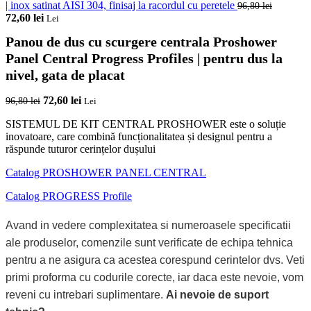
| inox satinat AISI 304, finisaj la racordul cu peretele
96,80
lei
Prețul
Prețul
72,60
lei
Lei
inițial
curent
Panou de dus cu scurgere centrala Proshower
a
este:
fost:
72,60 lei.
Panel Central Progress Profiles | pentru dus la
96,80 lei.
nivel, gata de placat
Prețul
Prețul
72,60
lei
96,80
lei
Lei
inițial
curent
SISTEMUL DE KIT CENTRAL PROSHOWER este o soluție
a
este:
inovatoare, care combină funcționalitatea și designul pentru a
fost:
72,60 lei.
răspunde tuturor cerințelor dușului
96,80 lei.
Catalog PROSHOWER PANEL CENTRAL
Catalog PROGRESS Profile
Avand in vedere complexitatea si numeroasele specificatii
ale produselor, comenzile sunt verificate de echipa tehnica
pentru a ne asigura ca acestea corespund cerintelor dvs. Veti
primi proforma cu codurile corecte, iar daca este nevoie, vom
reveni cu intrebari suplimentare.
Ai nevoie de suport