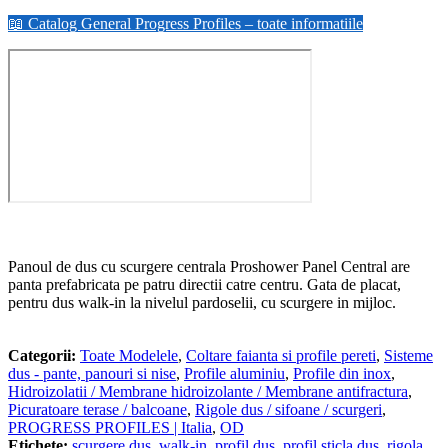
📖 Catalog General Progress Profiles – toate informatiile
Panoul de dus cu scurgere centrala Proshower Panel Central are
panta prefabricata pe patru directii catre centru. Gata de placat,
pentru dus walk-in la nivelul pardoselii, cu scurgere in mijloc.
Categorii:
Toate Modelele
,
Coltare faianta si profile pereti
,
Sisteme
dus - pante, panouri si nise
,
Profile aluminiu
,
Profile din inox
,
Hidroizolatii / Membrane hidroizolante / Membrane antifractura
,
Picuratoare terase / balcoane
,
Rigole dus / sifoane / scurgeri
,
PROGRESS PROFILES | Italia
,
OD
Etichete:
scurgere dus
,
walk-in
,
profil dus
,
profil sticla dus
,
rigola