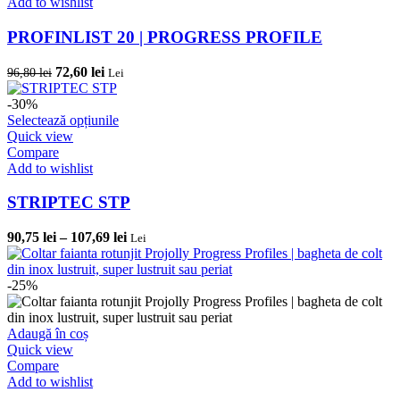
Add to wishlist
PROFINLIST 20 | PROGRESS PROFILE
Prețul
Prețul
72,60
lei
96,80
lei
Lei
inițial
curent
a
este:
-30%
fost:
72,60 lei.
Acest
Selectează opțiunile
96,80 lei.
produs
Quick view
are
Compare
mai
Add to wishlist
multe
variații.
STRIPTEC STP
Opțiunile
pot
Interval
90,75
lei
–
107,69
lei
Lei
fi
de
alese
prețuri:
în
90,75 lei
-25%
pagina
până
produsului.
la
107,69 lei
Adaugă în coș
Quick view
Compare
Add to wishlist