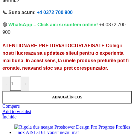
tehnic?
📞 Suna acum:
+4 0372 700 900
🟢
WhatsApp – Click aici si suntem online!
+4 0372 700
900
ATENTIONARE PRETURI/STOCURI AFISATE Colegii
nostri lucreaza sa updateze siteul pentru o experienta
mai buna. In acest sens, la unele produse preturile pot fi
eronate, neavand stoc sau pret corespunzator.
Cantitate Panou de dus cu scurgere centrala Proshower Panel Central Pr
-
+
ADAUGĂ ÎN COȘ
Compare
Add to wishlist
Închide