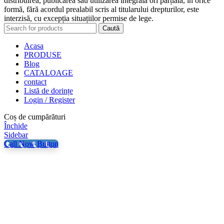
distribuirea, publicarea sau utilizarea integrală ori parțială, în orice
formă, fără acordul prealabil scris al titularului drepturilor, este
interzisă, cu excepția situațiilor permise de lege.
Caută
Acasa
PRODUSE
Blog
CATALOAGE
contact
Listă de dorințe
Login / Register
Coș de cumpărături
Închide
Sidebar
Call Now Button