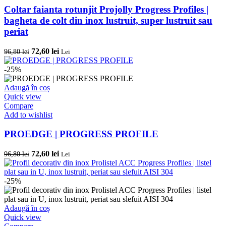
Coltar faianta rotunjit Projolly Progress Profiles |
bagheta de colt din inox lustruit, super lustruit sau
periat
Prețul
Prețul
72,60
lei
96,80
lei
Lei
inițial
curent
a
este:
-25%
fost:
72,60 lei.
96,80 lei.
Adaugă în coș
Quick view
Compare
Add to wishlist
PROEDGE | PROGRESS PROFILE
Prețul
Prețul
72,60
lei
96,80
lei
Lei
inițial
curent
a
este:
fost:
72,60 lei.
-25%
96,80 lei.
Adaugă în coș
Quick view