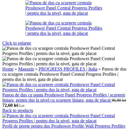
Click to enlarge
Home
»
Magazin
»
PROGRESS PROFILES | Italia
»
Panou de dus
cu scurgere centrala Proshower Panel Central Progress Profiles |
pentru dus la nivel, gata de placat
Panou de dus cu panta Proshower Panel Progress Profiles | scurgere
liniara, pentru dus la nivel cu scurgere liniara, gata de placat
96,80
lei
Prețul
Prețul
72,60
lei
Lei
inițial
curent
Back to products
a
este:
fost:
72,60 lei.
96,80 lei.
Profil de perete pentru dus Proshower Profile Wall Progress Profiles